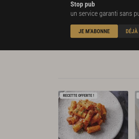
Stop pub
un service garanti sans pu
JE M'ABONNE
DÉJÀ
RECETTE OFFERTE !