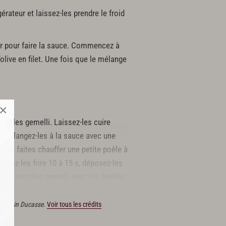
gérateur et laissez-les prendre le froid
ier pour faire la sauce. Commencez à
olive en filet. Une fois que le mélange
×
z-y les gemelli. Laissez-les cuire
is mélangez-les à la sauce avec une
lèle, faites chauffer une petite poêle à
aissez-les frire 10 à 15 s, déposez-les
r. Servez les gemelli avec les feuilles
.
ns Alain Ducasse.
Voir tous les crédits