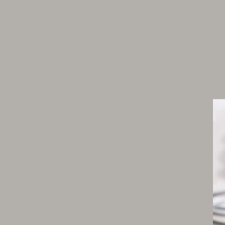
100 g de basilic
50 g de noix
4 cl d’huile d’olive extra vierge
sel
Préparez les gemilli :
320 g de gemelli
25 g de beurre
20 feuilles de basilic
80 g de pecorino romano salé
huile d’olive extra vierge