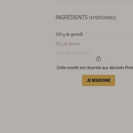
INGRÉDIENTS
(4 PERSONNES)
320 g de gemelli
25 g de beurre
20 feuilles de basilic
80 g de pecorino romano salé
Cette recette est réservée aux abonnés Pr
huile d’olive extra vierge
JE M'ABONNE
100 g de basilic
50 g de noix
4 cl d’huile d’olive extra vierge
sel
Préparez la sauce :