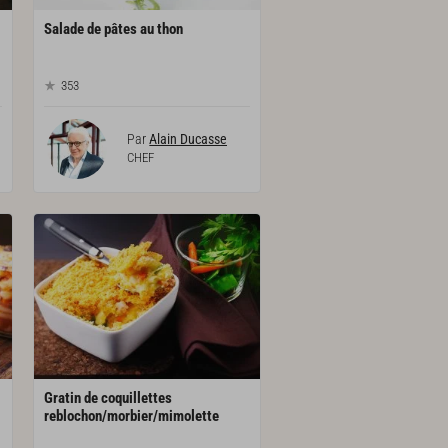
Salade
de
pâtes
au
thon
353
Par
Alain Ducasse
CHEF
Gratin de coquillettes
reblochon/morbier/mimolette