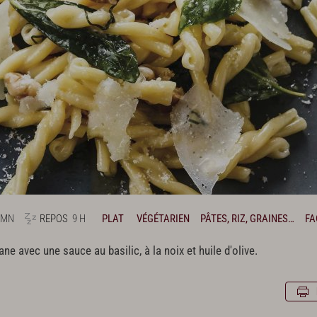
 MN
REPOS
9 H
PLAT
VÉGÉTARIEN
PÂTES, RIZ, GRAINES…
FA
 avec une sauce au basilic, à la noix et huile d'olive.