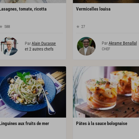
Lasagnes,
tomate,
ricotta
Vermicelles
louisa
588
27
Par
Akrame Benallal
Par
Alain Ducasse
et 2 autres chefs
CHEF
Linguines
aux
fruits
de
mer
Pâtes
à
la
sauce
bolognaise