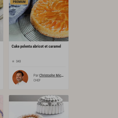
PREMIUM
Cake
polenta
abricot
et
caramel
343
Par
Christophe Michalak
CHEF