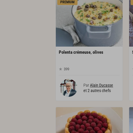
PREMIUM
Polenta
crémeuse,
olives
399
Par
Alain Ducasse
et 2 autres chefs