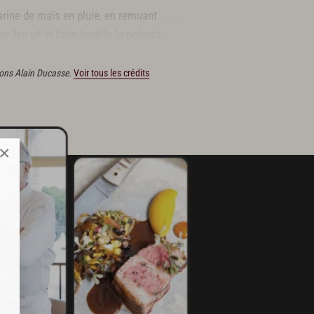
farine de maïs en pluie, en remuant
 feu vif et faire bouillir la polenta
tions Alain Ducasse.
Voir tous les crédits
×