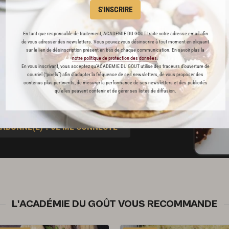
s
S'INSCRIRE
t pâtisserie
En tant que responsable de traitement, ACADEMIE DU GOUT traite votre adresse email afin
de vous adresser des newsletters. Vous pouvez vous désinscrire à tout moment en cliquant
sur le lien de désinscription présent en bas de chaque communication. En savoir plus la
ine
notre politique de protection des données
.
En vous inscrivant, vous acceptez qu'ACADEMIE DU GOUT utilise des traceurs d’ouverture de
courriel (“pixels”) afin d’adapter la fréquence de ses newsletters, de vous proposer des
contenus plus pertinents, de mesurer la performance de ses newsletters et des publicités
qu’elles peuvent contenir et de gérer ses listes de diffusion.
blicité
 ABONNÉ(E) ? JE ME CONNECTE
L'ACADÉMIE DU GOÛT VOUS RECOMMANDE