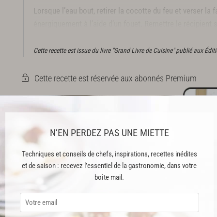
Lorsque l’eau bout, retirer la cocotte du feu et verser la 
énergiquement à l’aide d’un fouet. Remettre le récipient sur
pendant 5 minutes tout en continuant de remuer.
Cette recette est issue du livre "Grand Livre de Cuisine" publié aux Édi
Cette recette est réservée aux abonnés Premium
ABONNEMENT PREMIUM
N’EN PERDEZ PAS UNE MIETTE
 ENFIN ACCESSIBLE !
Techniques et conseils de chefs, inspirations, recettes inédites
et de saison : recevez l’essentiel de la gastronomie, dans votre
boîte mail.
es
préférés