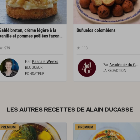
Sablé breton, crème légère à la
Buñuelos
colombiens
vanille et pommes poêlées façon tartelette
979
113
Par
Pascale Weeks
Par
Académie du Goût
BLOGUEUR
LA RÉDACTION
FONDATEUR
LES AUTRES RECETTES DE ALAIN DUCASSE
PREMIUM
PREMIUM