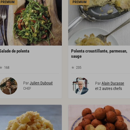
PREMIUM
PREMIUM
Salade
de
polenta
Polenta croustillante, parmesan,
sauge
168
235
Par
Julien Duboué
Par
Alain Ducasse
CHEF
et 2 autres chefs