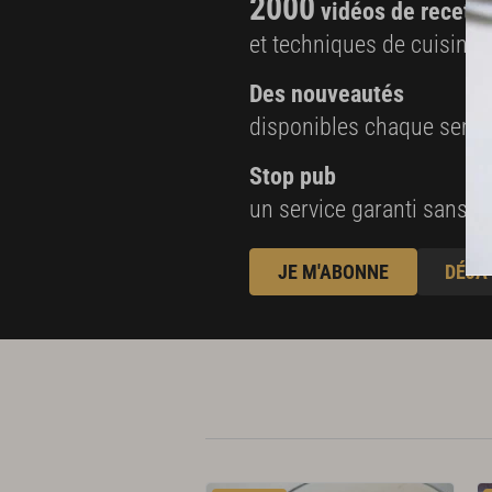
2000
vidéos de recette
et techniques de cuisine e
Des nouveautés
disponibles chaque sema
Stop pub
un service garanti sans pu
JE M'ABONNE
DÉJÀ