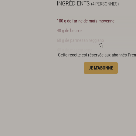
INGRÉDIENTS
(4 PERSONNES)
100 g de farine de maïs moyenne
40 g de beurre
60 g de parmesan reggiano
40 g de mascarpone
Cette recette est réservée aux abonnés Pr
50 cl d’eau
JE M'ABONNE
60 g de truffe blanche
2 cl d’huile d’olive pour assaisonnement
huile d’olive pour cuisson
gros sel gris de mer
fleur de sel