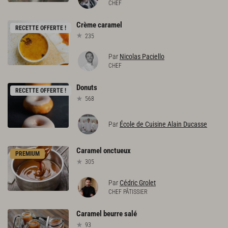
CHEF
Crème
caramel
RECETTE OFFERTE !
235
Par
Nicolas Paciello
CHEF
Donuts
RECETTE OFFERTE !
568
Par
École de Cuisine Alain Ducasse
Caramel
onctueux
PREMIUM
305
Par
Cédric Grolet
CHEF PÂTISSIER
Caramel
beurre
salé
93