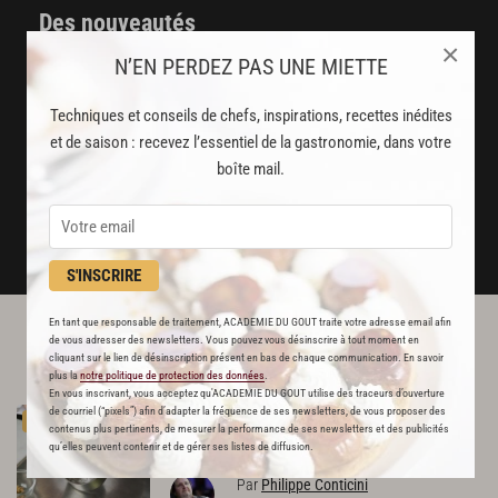
Des nouveautés
×
disponibles chaque semaine
N’EN PERDEZ PAS UNE MIETTE
Stop pub
Techniques et conseils de chefs, inspirations, recettes inédites
un service garanti sans publicité
et de saison : recevez l’essentiel de la gastronomie, dans votre
boîte mail.
JE M'ABONNE
DÉJÀ ABONNÉ(E) ? JE ME CONNECTE
S'INSCRIRE
En tant que responsable de traitement, ACADEMIE DU GOUT traite votre adresse email afin
de vous adresser des newsletters. Vous pouvez vous désinscrire à tout moment en
L'ACADÉMIE DU GOÛT VOUS
cliquant sur le lien de désinscription présent en bas de chaque communication. En savoir
RECOMMANDE
plus la
notre politique de protection des données
.
En vous inscrivant, vous acceptez qu'ACADEMIE DU GOUT utilise des traceurs d’ouverture
de courriel (“pixels”) afin d’adapter la fréquence de ses newsletters, de vous proposer des
Sirop
à
30°
PREMIUM
contenus plus pertinents, de mesurer la performance de ses newsletters et des publicités
170
qu’elles peuvent contenir et de gérer ses listes de diffusion.
Par
Philippe Conticini