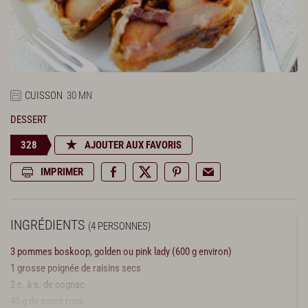
CUISSON
30 MN
DESSERT
328
AJOUTER AUX FAVORIS
IMPRIMER
INGRÉDIENTS
(4 PERSONNES)
3 pommes boskoop, golden ou pink lady (600 g environ)
1 grosse poignée de raisins secs
2 c. à s. de cognac
40 g de sucre roux