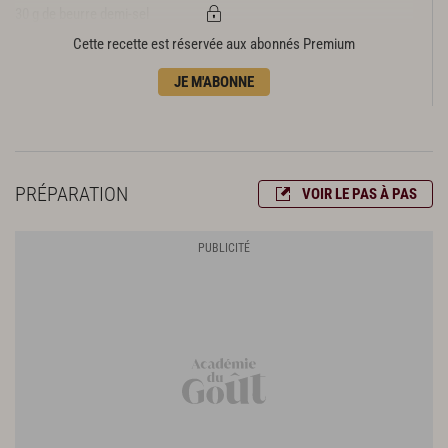
30 g de beurre demi-sel
40 g de noix
Cette recette est réservée aux abonnés Premium
1/4 de c. à c. de cannelle moulue
JE M'ABONNE
4 feuilles de pâte filo
50 g de beurre doux
3 c. à s. de poudre d'amande
3 c. à s. de sucre glace
PRÉPARATION
VOIR LE PAS À PAS