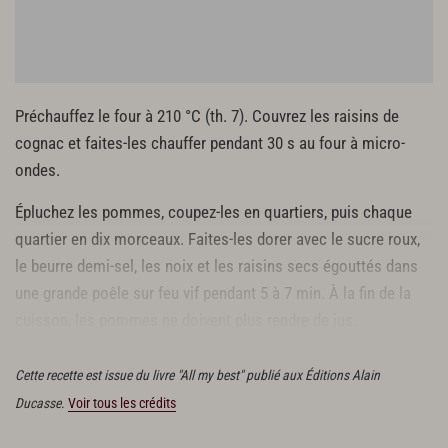
Préchauffez le four à 210 °C (th. 7). Couvrez les raisins de
cognac et faites-les chauffer pendant 30 s au four à micro-
ondes.
Épluchez les pommes, coupez-les en quartiers, puis chaque
quartier en dix morceaux. Faites-les dorer avec le sucre roux,
le beurre demi-sel, les noix et les raisins secs égouttés dans
une grande poêle sur feu vif pendant 5 à 7 min. À la fin de la
cuisson, les pommes ne doivent plus rendre de jus.
Saupoudrez de cannelle et laissez refroidir.
Cette recette est issue du livre "All my best" publié aux Éditions Alain
Ducasse.
Voir tous les crédits