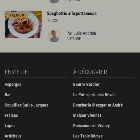
Spaghettis
alla
puttanesca
PREMIUM
226
Par
Julie Andrieu
AUTEURE
ENVIE DE
À DÉCOUVRIR
Asperges
Beurre Bordier
Bar
La Pâtisserie des Rêves
Coquilles Saint-Jacques
Boucherie Metzger et André
Fraises
Maison Viennet
Lapin
Poissonnerie Vianey
Artichaut
Les Trois Dômes