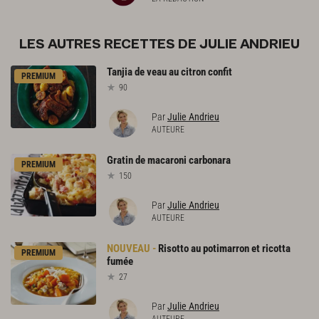
LES AUTRES RECETTES DE JULIE ANDRIEU
Tanjia
de
veau
au
citron
confit
PREMIUM
90
Par
Julie Andrieu
AUTEURE
Gratin
de
macaroni
carbonara
PREMIUM
150
Par
Julie Andrieu
AUTEURE
Risotto
au
potimarron
et
ricotta
PREMIUM
fumée
27
Par
Julie Andrieu
AUTEURE