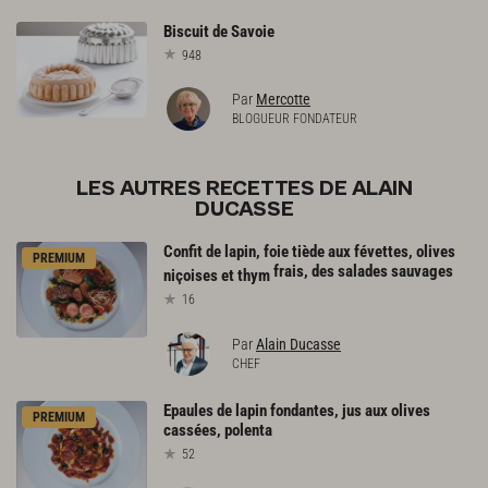
Biscuit
de
Savoie
948
Par
Mercotte
BLOGUEUR FONDATEUR
LES AUTRES RECETTES DE ALAIN
DUCASSE
Confit de lapin, foie tiède aux févettes, olives
PREMIUM
frais, des salades sauvages
niçoises et thym
16
Par
Alain Ducasse
CHEF
Epaules
de
lapin
fondantes,
jus
aux
olives
PREMIUM
cassées,
polenta
52