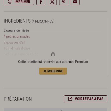
IMPRIMER
INGRÉDIENTS
(4 PERSONNES)
2 cœurs de frisée
4 petites grenades
2 gousses d’ail
10 cl d’huile d’olive
5 cl de vinaigre de Xérès
fleur de sel, poivre du moulin
Cette recette est réservée aux abonnés Premium
JE M'ABONNE
PRÉPARATION
VOIR LE PAS À PAS