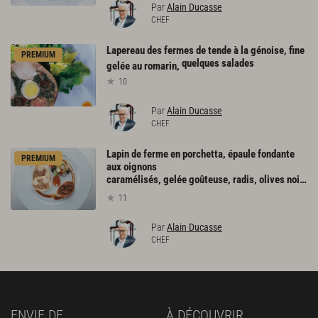
Par
Alain Ducasse
CHEF
Lapereau des fermes de tende à la génoise, fine
PREMIUM
quelques salades
gelée au romarin,
10
Par
Alain Ducasse
CHEF
Lapin de ferme en porchetta, épaule fondante
PREMIUM
aux oignons
caramélisés, gelée goûteuse, radis, olives noires, petits fenouils et asperges en salade au vieux vinaigre de vin, mouillettes au jus de jambon gras
11
Par
Alain Ducasse
CHEF
ENVIE DE
À DÉCOUVRIR