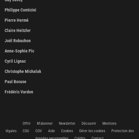
Philippe Conticini
Pierre Hermé
Claire Heitzler
Joël Robuchon
Anne-Sophie Pic
Cyril Lignac
Christophe Michalak
Paul Bocuse
Frédéric Vardon
Offrir
M'abonner
Newsletter
Découvrir
Mentions
légales
CGU
CGV
Aide
Cookies
Gérer les cookies
Protection des
données personnelles
Crédits
Contact