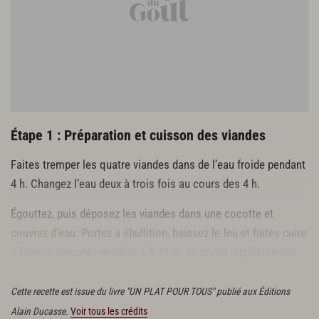
Étape 1 : Préparation et cuisson des viandes
Faites tremper les quatre viandes dans de l’eau froide pendant
4 h. Changez l’eau deux à trois fois au cours des 4 h.
Égouttez, puis déposez les viandes dans une cocotte et
couvrez d’eau. Portez à ébullition, baissez le feu et faites cuire
à frémis- sements pendant 1 h 45 en écumant régulièrement
pour retirer les impuretés.
Cette recette est issue du livre "UN PLAT POUR TOUS" publié aux Éditions
Alain Ducasse.
Voir tous les crédits