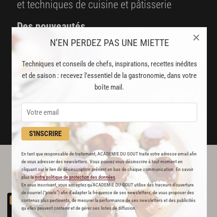
et techniques de cuisine et pâtisserie
Des nouveautés
×
disponibles chaque semaine
N’EN PERDEZ PAS UNE MIETTE
Stop pub
Techniques et conseils de chefs, inspirations, recettes inédites
un service garanti sans publicité
et de saison : recevez l’essentiel de la gastronomie, dans votre
boîte mail.
JE M'ABONNE
DÉJÀ ABONNÉ(E) ? JE ME CONNECTE
S'INSCRIRE
En tant que responsable de traitement, ACADEMIE DU GOUT traite votre adresse email afin
de vous adresser des newsletters. Vous pouvez vous désinscrire à tout moment en
L'ACADÉMIE DU GOÛT VOUS
cliquant sur le lien de désinscription présent en bas de chaque communication. En savoir
RECOMMANDE
plus la
notre politique de protection des données
.
En vous inscrivant, vous acceptez qu'ACADEMIE DU GOUT utilise des traceurs d’ouverture
de courriel (“pixels”) afin d’adapter la fréquence de ses newsletters, de vous proposer des
Pâté
en
croûte
Richelieu
PREMIUM
contenus plus pertinents, de mesurer la performance de ses newsletters et des publicités
714
qu’elles peuvent contenir et de gérer ses listes de diffusion.