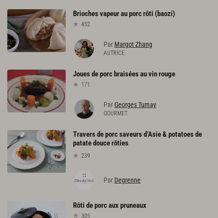
Brioches
vapeur
au
porc
rôti
(baozi)
452
Par
Margot Zhang
AUTRICE
Joues
de
porc
braisées
au
vin
rouge
171
Par
Georges Tumay
GOURMET
Travers de porc saveurs d’Asie & potatoes de
patate douce rôties
239
Par
Degrenne
Rôti
de
porc
aux
pruneaux
305