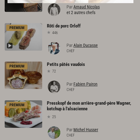
Par
Arnaud Nicolas
et 2 autres chefs
Rôti
de
porc
Orloff
PREMIUM
446
Par
Alain Ducasse
CHEF
Petits
pâtés
vaudois
PREMIUM
72
Par
Fabien Pairon
CHEF
Presskopf de mon arrière-grand-père Wagner,
PREMIUM
ketchup à l'alsacienne
25
Par
Michel Husser
CHEF