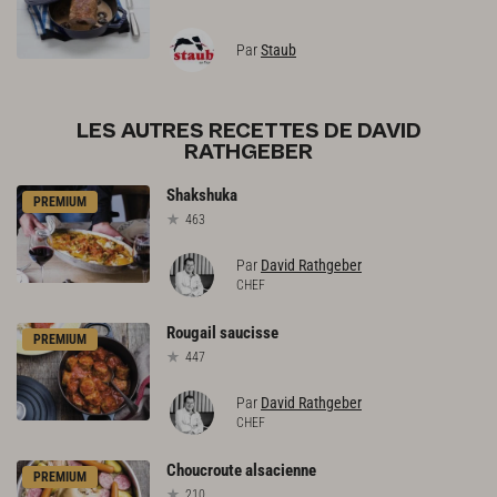
Par
Staub
LES AUTRES RECETTES DE DAVID
RATHGEBER
Shakshuka
PREMIUM
463
Par
David Rathgeber
CHEF
Rougail
saucisse
PREMIUM
447
Par
David Rathgeber
CHEF
Choucroute
alsacienne
PREMIUM
210