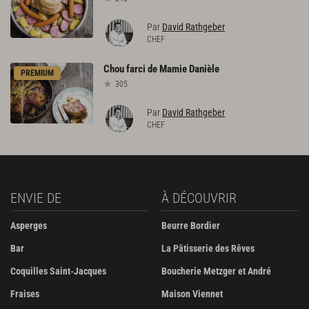
Par
David Rathgeber
CHEF
Chou
farci
de
Mamie
Danièle
PREMIUM
305
Par
David Rathgeber
CHEF
ENVIE DE
À DÉCOUVRIR
Asperges
Beurre Bordier
Bar
La Pâtisserie des Rêves
Coquilles Saint-Jacques
Boucherie Metzger et André
Fraises
Maison Viennet