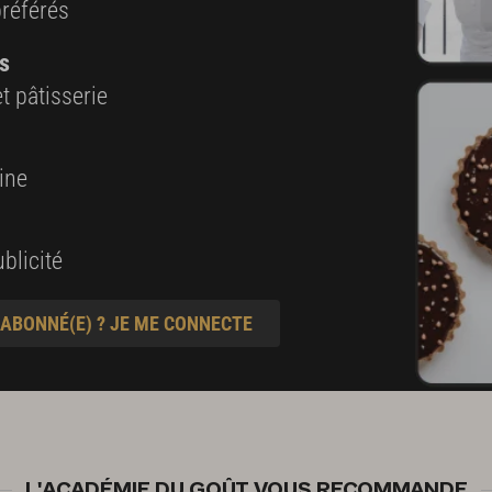
préférés
s
t pâtisserie
ine
blicité
 ABONNÉ(E) ? JE ME CONNECTE
L'ACADÉMIE DU GOÛT VOUS RECOMMANDE