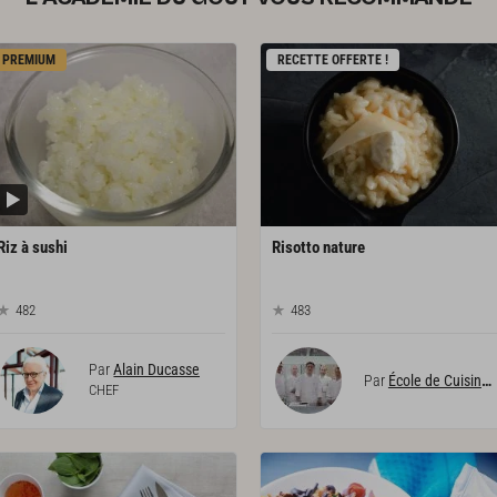
PREMIUM
RECETTE OFFERTE !
Riz
à
sushi
Risotto
nature
482
483
Par
Alain Ducasse
Par
École de Cuisine Alain Ducasse
CHEF