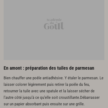
6 pistils de safran
3 c. à s. de crème fraîche
1/2 citron
Préparation des Saint-Jacques
16 noix de Saint-Jacques
Finition et présentation
Le risotto
Les noix de Saint-Jacques
La sauce
Les tuiles de parmesan
En amont : préparation des tuiles de parmesan
Bien chauffer une poêle antiadhésive. Y étaler le parmesan. Le
laisser colorer légèrement puis retirer la poêle du feu,
retourner la tuile avec une spatule et la laisser sécher de
l’autre côté jusqu’à ce qu’elle soit croustillante.Débarrasser
sur un papier absorbant puis ensuite sur une grille.