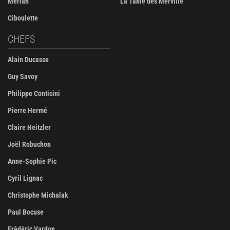
Merlan
La Table des Merville
Ciboulette
CHEFS
Alain Ducasse
Guy Savoy
Philippe Conticini
Pierre Hermé
Claire Heitzler
Joël Robuchon
Anne-Sophie Pic
Cyril Lignac
Christophe Michalak
Paul Bocuse
Frédéric Vardon