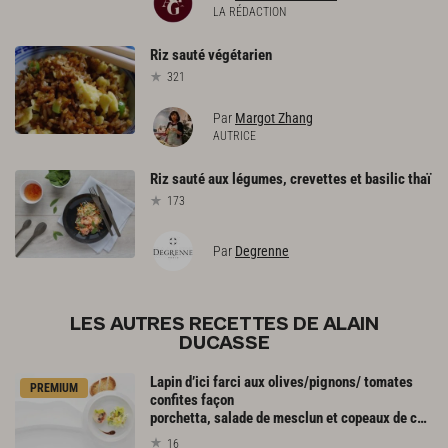
LA RÉDACTION
Riz
sauté
végétarien
321
Par
Margot Zhang
AUTRICE
Riz
sauté
aux
légumes,
crevettes
et
basilic
thaï
173
Par
Degrenne
LES AUTRES RECETTES DE ALAIN
DUCASSE
Lapin d’ici farci aux olives/pignons/ tomates
PREMIUM
confites façon
porchetta, salade de mesclun et copeaux de céleri au jus de romarin, mouillettes de pain de campagne
16