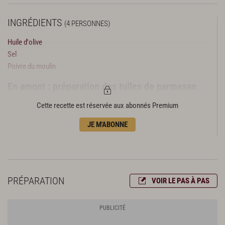
INGRÉDIENTS
(4 PERSONNES)
Huile d'olive
Sel
Poivre du moulin
En amont : préparation des tuiles de parmesan
30 g de parmesan râpé
Cette recette est réservée aux abonnés Premium
Préparation du risotto
JE M'ABONNE
1 oignon blanc
50 cl de fumet de poisson
30 g de beurre
180 g de riz Arborio ou Carnaroli
PRÉPARATION
VOIR LE PAS À PAS
1/2 verre de vin blanc sec
Préparation de la sauce safran
25 cl de fumet de poisson