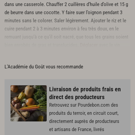
dans une casserole. Chauffer 2 cuillères d’huile d’olive et 15 g
de beurre dans une cocotte. Y faire suer l’oignon pendant 3
minutes sans le colorer. Saler légèrement. Ajouter le riz et le
cuire pendant 2 à 3 minutes environ à feu très doux, en le
remuant jusqu’à ce qu’il soit nacré, que tous les grains soient
bien enrobés de gras et translucides.
Déglacer
avec le vin
blanc sec et le faire
réduire
entièrement.
L'Académie du Goût vous recommande
Livraison de produits frais en
direct des producteurs
Retrouvez sur Pourdebon.com des
produits du terroir, en circuit court,
directement auprès de producteurs
et artisans de France, livrés