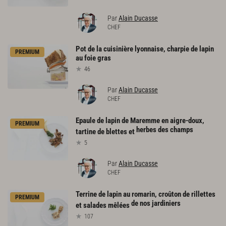
Par
Alain Ducasse
CHEF
Pot
de
la
cuisinière
lyonnaise,
charpie
de
lapin
PREMIUM
au
foie
gras
46
Par
Alain Ducasse
CHEF
Epaule de lapin de Maremme en aigre-doux,
PREMIUM
herbes des champs
tartine de blettes et
5
Par
Alain Ducasse
CHEF
Terrine de lapin au romarin, croûton de rillettes
PREMIUM
de nos jardiniers
et salades mêlées
107