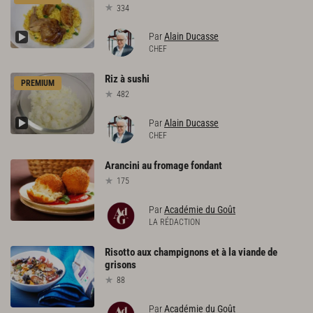
334
Par
Alain Ducasse
CHEF
Riz
à
sushi
PREMIUM
482
Par
Alain Ducasse
CHEF
Arancini
au
fromage
fondant
175
Par
Académie du Goût
LA RÉDACTION
Risotto
aux
champignons
et
à
la
viande
de
grisons
88
Par
Académie du Goût