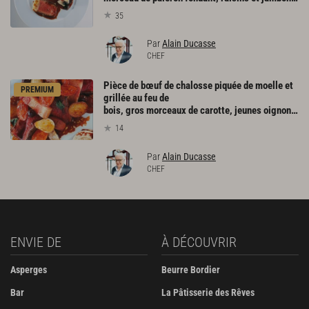
35
Par
Alain Ducasse
CHEF
Pièce de bœuf de chalosse piquée de moelle et
PREMIUM
grillée au feu de
bois, gros morceaux de carotte, jeunes oignons, olives noires et lard cuisinés ensemble
14
Par
Alain Ducasse
CHEF
ENVIE DE
À DÉCOUVRIR
Asperges
Beurre Bordier
Bar
La Pâtisserie des Rêves