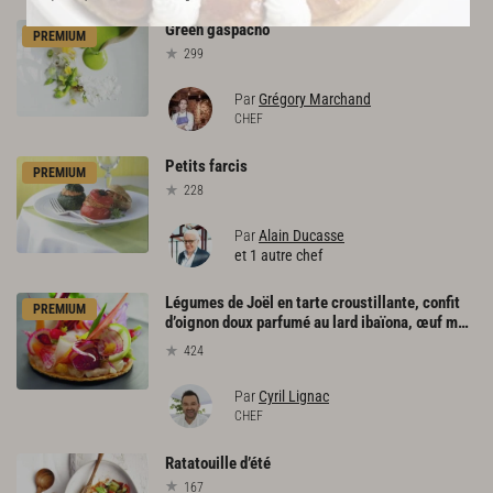
Green
gaspacho
PREMIUM
299
Par
Grégory Marchand
CHEF
Petits
farcis
PREMIUM
228
Par
Alain Ducasse
et 1 autre chef
Légumes de Joël en tarte croustillante, confit
PREMIUM
d’oignon doux parfumé au lard ibaïona, œuf mollet
424
Par
Cyril Lignac
CHEF
Ratatouille
d’été
167