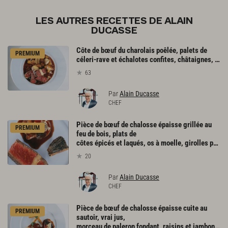
LES AUTRES RECETTES DE ALAIN
DUCASSE
Côte de bœuf du charolais poêlée, palets de
PREMIUM
céleri-rave et échalotes confites, châtaignes, jus gras de braisage d’une queue de bœuf
63
Par
Alain Ducasse
CHEF
Pièce de bœuf de chalosse épaisse grillée au
PREMIUM
feu de bois, plats de
côtes épicés et laqués, os à moelle, girolles poêlées, échalotes en chemise
20
Par
Alain Ducasse
CHEF
Pièce de bœuf de chalosse épaisse cuite au
PREMIUM
sautoir, vrai jus,
morceau de paleron fondant, raisins et jambon, grosses frites à la graisse d’oie