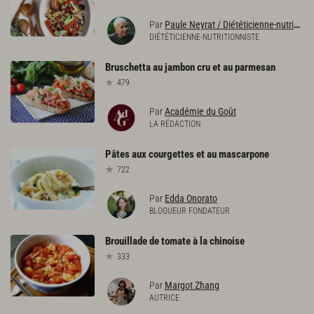
Par
Paule Neyrat / Diététicienne-nutritionniste
DIÉTÉTICIENNE-NUTRITIONNISTE
Bruschetta
au
jambon
cru
et
au
parmesan
479
Par
Académie du Goût
LA RÉDACTION
Pâtes
aux
courgettes
et
au
mascarpone
722
Par
Edda Onorato
BLOGUEUR FONDATEUR
Brouillade
de
tomate
à
la
chinoise
333
Par
Margot Zhang
AUTRICE