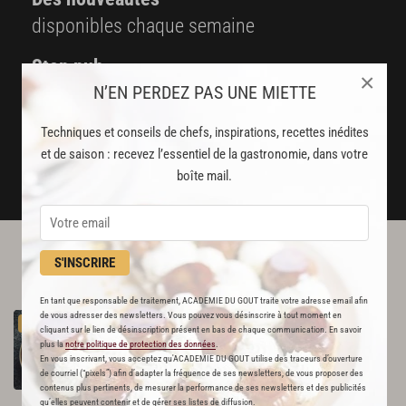
disponibles chaque semaine
Stop pub
×
N’EN PERDEZ PAS UNE MIETTE
un service garanti sans publicité
Techniques et conseils de chefs, inspirations, recettes inédites
JE M'ABONNE
et de saison : recevez l’essentiel de la gastronomie, dans votre
boîte mail.
DÉJÀ ABONNÉ(E) ? JE ME CONNECTE
S'INSCRIRE
L'ACADÉMIE DU GOÛT VOUS
RECOMMANDE
En tant que responsable de traitement, ACADEMIE DU GOUT traite votre adresse email afin
de vous adresser des newsletters. Vous pouvez vous désinscrire à tout moment en
Pickles
de
légumes
PREMIUM
cliquant sur le lien de désinscription présent en bas de chaque communication. En savoir
361
plus la
notre politique de protection des données
.
En vous inscrivant, vous acceptez qu'ACADEMIE DU GOUT utilise des traceurs d’ouverture
de courriel (“pixels”) afin d’adapter la fréquence de ses newsletters, de vous proposer des
Par
Jean-Louis Nomicos
contenus plus pertinents, de mesurer la performance de ses newsletters et des publicités
CHEF
qu’elles peuvent contenir et de gérer ses listes de diffusion.