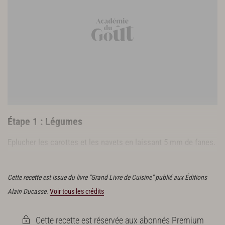
gros sel gris de mer
100 g de pois gourmands
12 cébettes
1 citron
20 g de beurre
huile d’olives très mûres
Étape 1 : Légumes
Eplucher les carottes et les navets en laissant 5 mm de fanes.
Couper les tiges des fenouils fanes et retirer la première peau.
Cette recette est issue du livre "Grand Livre de Cuisine" publié aux Éditions
Alain Ducasse.
Voir tous les crédits
Cette recette est réservée aux abonnés Premium