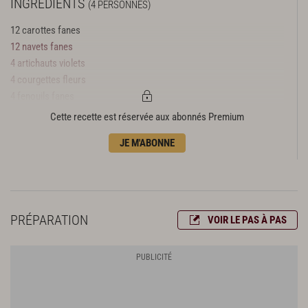
INGRÉDIENTS
(4 PERSONNES)
12 carottes fanes
12 navets fanes
4 artichauts violets
4 courgettes fleurs
4 fenouils fanes
8 poireaux crayons
Cette recette est réservée aux abonnés Premium
8 radis ronds rouges
JE M'ABONNE
500 g de petits pois extrafins
500 g de févettes
100 g d’aiguillons
8 asperges vertes fillettes
30 g de truffe noire
PRÉPARATION
VOIR LE PAS À PAS
5 cl de vieux vinaigre balsamique de Modène
5 cl de vinaigre de xérès
50 cl de fond blanc de volaille
20 cl d’huile d’olive
fleur de sel