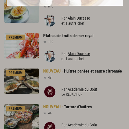
PREMIUM
810
Par
Alain Ducasse
et 1 autre chef
Plateau
de
fruits
de
mer
royal
PREMIUM
112
Par
Alain Ducasse
et 1 autre chef
Huîtres
panées
et
sauce
citronnée
PREMIUM
49
Par
Académie du Goût
LA RÉDACTION
Tartare
d'huîtres
PREMIUM
44
Par
Académie du Goût