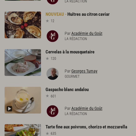
LA RÉDACTION
Huîtres
au
citron
caviar
12
Par
Académie du Goût
LA RÉDACTION
Cervelas
à
la
mousquetaire
120
Par
Georges Tumay
GOURMET
Gaspacho
blanc
andalou
601
Par
Académie du Goût
LA RÉDACTION
Tarte
fine
aux
poivrons,
chorizo
et
mozzarella
635