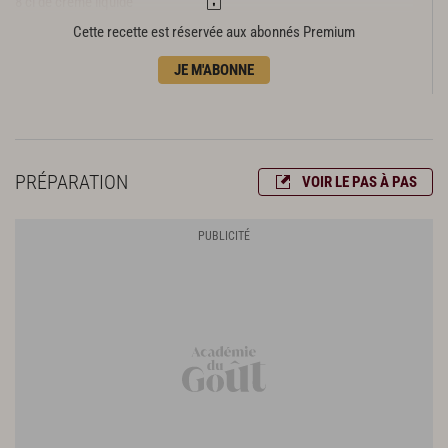
8 cl de crème liquide
½ citron jaune
Cette recette est réservée aux abonnés Premium
½ orange
JE M'ABONNE
½ citron vert
½ combawa
10 cl de vin blanc
Huile d’olive
Fleur de sel
PRÉPARATION
VOIR LE PAS À PAS
Poivre du moulin
Vinaigre di Barolo