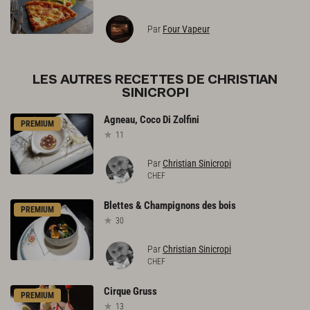
Par
Four Vapeur
LES AUTRES RECETTES DE CHRISTIAN
SINICROPI
Agneau,
Coco
Di
Zolfini
PREMIUM
11
Par
Christian Sinicropi
CHEF
Blettes
&
Champignons
des
bois
PREMIUM
30
Par
Christian Sinicropi
CHEF
Cirque
Gruss
PREMIUM
13