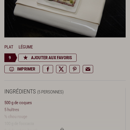
PLAT
LÉGUME
9
AJOUTER AUX FAVORIS
IMPRIMER
INGRÉDIENTS
(5 PERSONNES)
500 g de coques
5 huîtres
½ chou rouge
100 g de foccacia