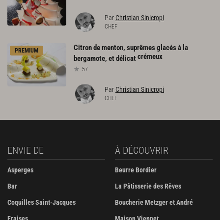
Par
Christian Sinicropi
CHEF
Citron de menton, suprêmes glacés à la
PREMIUM
crémeux
bergamote, et délicat
57
Par
Christian Sinicropi
CHEF
ENVIE DE
À DÉCOUVRIR
Asperges
Beurre Bordier
Bar
La Pâtisserie des Rêves
Coquilles Saint-Jacques
Boucherie Metzger et André
Fraises
Maison Viennet