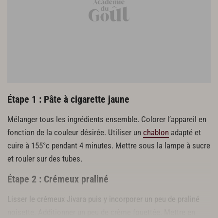
prévoir des segments de citron frais
Sorbet au citron pour billes de sorbet citron
2 kg purée de citron
800 gr d’eau
600 gr de sucre semoule
220 gr de glucose atomisé
14 gr de stabilisateur
Étape 1 : Pâte à cigarette jaune
Compotée de citron Yuzu
300 gr de sucre semoule
Mélanger tous les ingrédients ensemble. Colorer l’appareil en
100 gr d’eau
fonction de la couleur désirée. Utiliser un
chablon
adapté et
Huile de Yuzu
cuire à 155°c pendant 4 minutes. Mettre sous la lampe à sucre
Thym
et rouler sur des tubes.
Segments de citron frais
Étape 2 : Crémeux praliné
Lisser le crémeux Jivara puis y incorporer un peu de praliné
noisette. Additionner un peu de crème fouettée. Mettre en