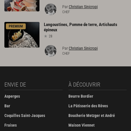
Par
Christian Sinicropi
CHEF
Langoustines,
Pomme
de
terre,
Artichauts
PREMIUM
épineux
28
Par
Christian Sinicropi
CHEF
ENVIE DE
À DÉCOUVRIR
Asperges
Beurre Bordier
Bar
La Pâtisserie des Rêves
Coquilles Saint-Jacques
Boucherie Metzger et André
Fraises
Maison Viennet