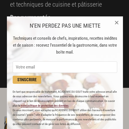
et techniques de cuisine et pâtisserie
Des nouveautés
×
N’EN PERDEZ PAS UNE MIETTE
disponibles chaque semaine
Stop pub
Techniques et conseils de chefs, inspirations, recettes inédites
et de saison : recevez l’essentiel de la gastronomie, dans votre
un service garanti sans publicité
boîte mail.
JE M'ABONNE
DÉJÀ ABONNÉ(E) ? JE ME CONNECTE
S'INSCRIRE
En tant que responsable de traitement, ACADEMIE DU GOUT traite votre adresse email afin
de vous adresser des newsletters. Vous pouvez vous désinscrire à tout moment en
L'ACADÉMIE DU GOÛT VOUS
cliquant sur le lien de désinscription présent en bas de chaque communication. En savoir
plus la
notre politique de protection des données
.
RECOMMANDE
En vous inscrivant, vous acceptez qu'ACADEMIE DU GOUT utilise des traceurs d’ouverture
de courriel (“pixels”) afin d’adapter la fréquence de ses newsletters, de vous proposer des
Tarte
au
citron
contenus plus pertinents, de mesurer la performance de ses newsletters et des publicités
PREMIUM
qu’elles peuvent contenir et de gérer ses listes de diffusion.
637