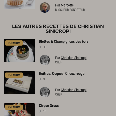
Par
Mercotte
BLOGUEUR FONDATEUR
LES AUTRES RECETTES DE CHRISTIAN
SINICROPI
Blettes
&
Champignons
des
bois
PREMIUM
30
Par
Christian Sinicropi
CHEF
Huitres,
Coques,
Choux
rouge
PREMIUM
9
Par
Christian Sinicropi
CHEF
Cirque
Gruss
PREMIUM
13