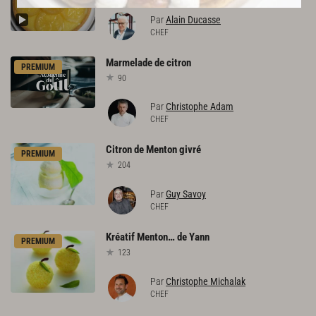
Par
Alain Ducasse
CHEF
Marmelade
de
citron
PREMIUM
90
Par
Christophe Adam
CHEF
Citron
de
Menton
givré
PREMIUM
204
Par
Guy Savoy
CHEF
Kréatif
Menton…
de
Yann
PREMIUM
123
Par
Christophe Michalak
CHEF