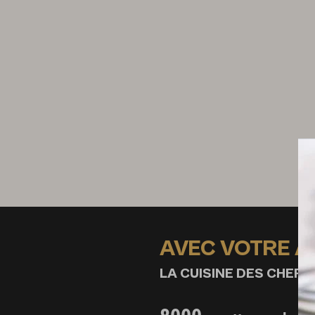
½ oignon
1 L de fond blanc
Dressage
50 g de beurre
½ gousse d’ail
½ botte de thym
½ botte de romain
½ boîte d’anchois espagnols
75 g de mayonnaise
AVEC VOTRE 
LA CUISINE DES CHEFS,