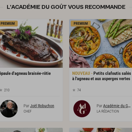
L'ACADÉMIE DU GOÛT VOUS RECOMMANDE
PREMIUM
PREMIUM
épaule
d’agneau
braisée-rôtie
Petits clafoutis salés
à l'agneau et aux asperges vertes
210
74
Par
Joël Robuchon
Par
Académie du Goût
CHEF
LA RÉDACTION