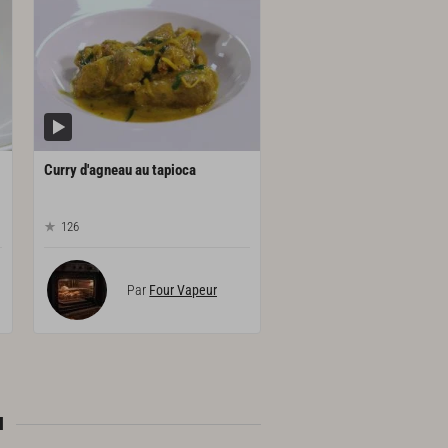
Curry
d'agneau
au
tapioca
126
Par
Four Vapeur
I