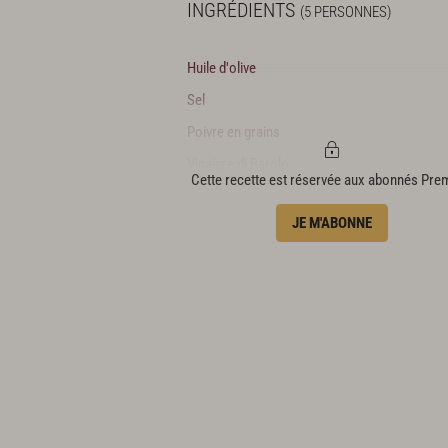
INGRÉDIENTS
(5 PERSONNES)
Huile d'olive
Sel
Poivre en grains
Vinaigre di Barolo
Cette recette est réservée aux abonnés Pr
Préparation des éléments de la
JE M'ABONNE
recette
3 filets mignons d’agneau
5 cl de lait de soja
½ botte de sauge
1 citron
75 g de Coco di Zolfini
½ carotte