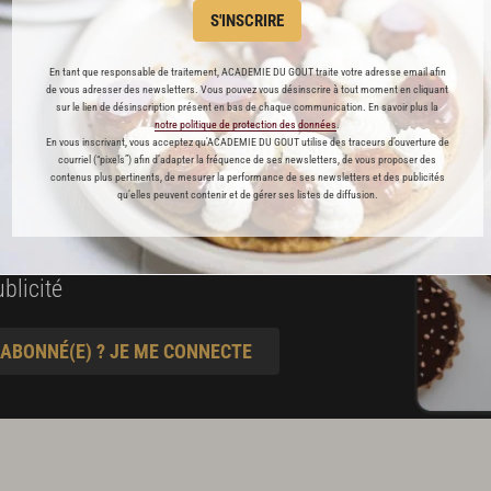
es
S'INSCRIRE
préférés
En tant que responsable de traitement, ACADEMIE DU GOUT traite votre adresse email afin
s
de vous adresser des newsletters. Vous pouvez vous désinscrire à tout moment en cliquant
sur le lien de désinscription présent en bas de chaque communication. En savoir plus la
t pâtisserie
notre politique de protection des données
.
En vous inscrivant, vous acceptez qu'ACADEMIE DU GOUT utilise des traceurs d’ouverture de
courriel (“pixels”) afin d’adapter la fréquence de ses newsletters, de vous proposer des
contenus plus pertinents, de mesurer la performance de ses newsletters et des publicités
qu’elles peuvent contenir et de gérer ses listes de diffusion.
ine
blicité
 ABONNÉ(E) ? JE ME CONNECTE