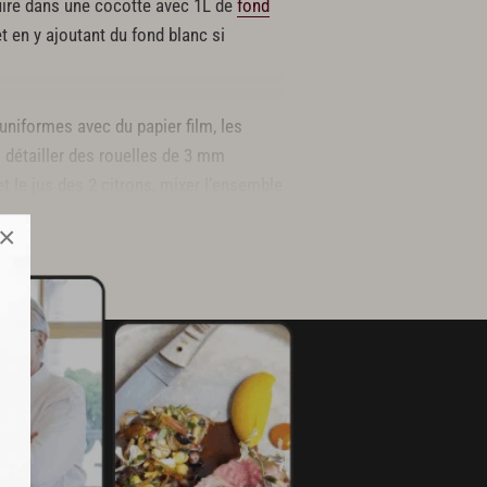
 cuire dans une cocotte avec 1L de
fond
et en y ajoutant du fond blanc si
uniformes avec du papier film, les
s détailler des rouelles de 3 mm
et le jus des 2 citrons, mixer l’ensemble
×