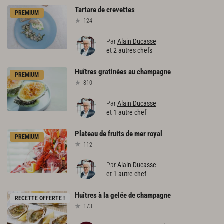
Tartare
de
crevettes
PREMIUM
124
Par
Alain Ducasse
et 2 autres chefs
Huîtres
gratinées
au
champagne
PREMIUM
810
Par
Alain Ducasse
et 1 autre chef
Plateau
de
fruits
de
mer
royal
PREMIUM
112
Par
Alain Ducasse
et 1 autre chef
Huîtres
à
la
gelée
de
champagne
RECETTE OFFERTE !
173