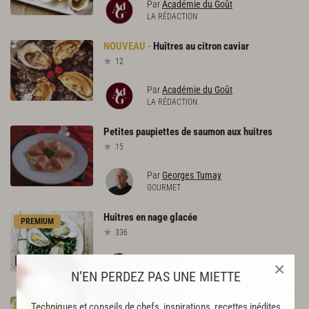
Par
Académie du Goût
LA RÉDACTION
Huîtres
au
citron
caviar
12
Par
Académie du Goût
LA RÉDACTION
Petites
paupiettes
de
saumon
aux
huitres
15
Par
Georges Tumay
GOURMET
Huîtres
en
nage
glacée
PREMIUM
336
Par
Guy Savoy
×
CHEF
N’EN PERDEZ PAS UNE MIETTE
Tartare
d'huîtres
Techniques et conseils de chefs, inspirations, recettes inédites
PREMIUM