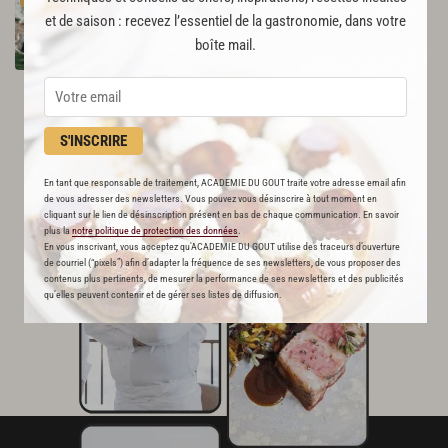
44
et de saison : recevez l’essentiel de la gastronomie, dans votre
boîte mail.
Par
Académie du Goût
LA RÉDACTION
S'INSCRIRE
En tant que responsable de traitement, ACADEMIE DU GOUT traite votre adresse email afin
de vous adresser des newsletters. Vous pouvez vous désinscrire à tout moment en
cliquant sur le lien de désinscription présent en bas de chaque communication. En savoir
plus la
notre politique de protection des données
.
En vous inscrivant, vous acceptez qu'ACADEMIE DU GOUT utilise des traceurs d’ouverture
de courriel (“pixels”) afin d’adapter la fréquence de ses newsletters, de vous proposer des
contenus plus pertinents, de mesurer la performance de ses newsletters et des publicités
qu’elles peuvent contenir et de gérer ses listes de diffusion.