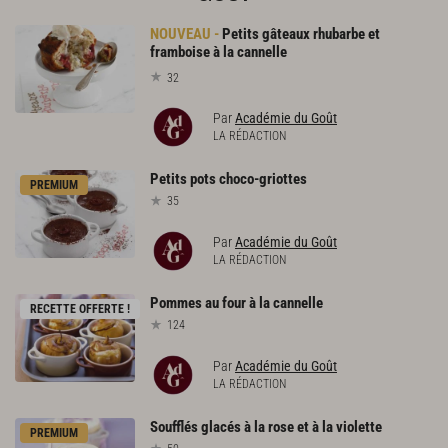
Petits gâteaux rhubarbe et
framboise à la cannelle
32
Par
Académie du Goût
LA RÉDACTION
Petits
pots
choco-griottes
PREMIUM
35
Par
Académie du Goût
LA RÉDACTION
Pommes
au
four
à
la
cannelle
RECETTE OFFERTE !
124
Par
Académie du Goût
LA RÉDACTION
Soufflés
glacés
à
la
rose
et
à
la
violette
PREMIUM