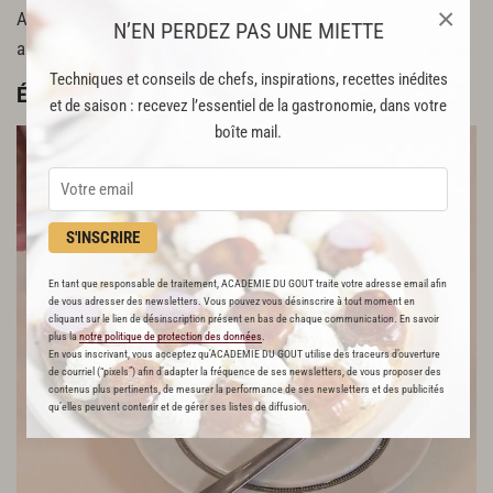
×
Assaisonner de sel et de poivre, puis placer au frais pendant
N’EN PERDEZ PAS UNE MIETTE
au moins 2 heures, jusqu’au moment de servir.
Techniques et conseils de chefs, inspirations, recettes inédites
Étape 2 : Dressage
et de saison : recevez l’essentiel de la gastronomie, dans votre
boîte mail.
S'INSCRIRE
En tant que responsable de traitement, ACADEMIE DU GOUT traite votre adresse email afin
de vous adresser des newsletters. Vous pouvez vous désinscrire à tout moment en
cliquant sur le lien de désinscription présent en bas de chaque communication. En savoir
plus la
notre politique de protection des données
.
En vous inscrivant, vous acceptez qu'ACADEMIE DU GOUT utilise des traceurs d’ouverture
de courriel (“pixels”) afin d’adapter la fréquence de ses newsletters, de vous proposer des
contenus plus pertinents, de mesurer la performance de ses newsletters et des publicités
qu’elles peuvent contenir et de gérer ses listes de diffusion.