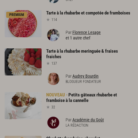
Tarte
à
la
rhubarbe
et
compotée
de
framboises
PREMIUM
114
Par
Florence Lesage
et 1 autre chef
Tarte
à
la
rhubarbe
meringuée
&
fraises
fraiches
137
Par
Audrey Bourdin
BLOGUEUR FONDATEUR
Petits
gâteaux
rhubarbe
et
framboise
à
la
cannelle
32
Par
Académie du Goût
LA RÉDACTION