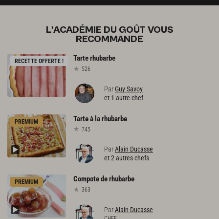
L'ACADÉMIE DU GOÛT VOUS
RECOMMANDE
Tarte
rhubarbe
RECETTE OFFERTE !
526
Par
Guy Savoy
et 1 autre chef
Tarte
à
la
rhubarbe
PREMIUM
745
Par
Alain Ducasse
et 2 autres chefs
Compote
de
rhubarbe
PREMIUM
363
Par
Alain Ducasse
CHEF