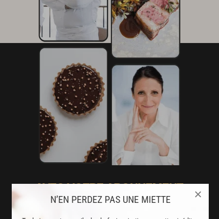
AVEC VOTRE ABONNEMENT
×
N’EN PERDEZ PAS UNE MIETTE
PREMIUM
LA CUISINE DES CHEFS, ENFIN ACCESSIBLE !