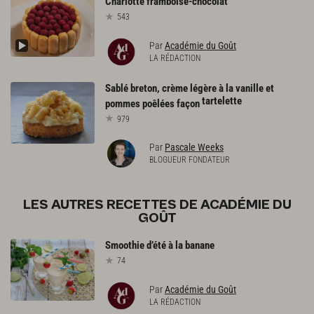
Charlotte
framboise-chocolat
543
Par
Académie du Goût
LA RÉDACTION
Sablé breton, crème légère à la vanille et
tartelette
pommes poêlées façon
979
Par
Pascale Weeks
BLOGUEUR FONDATEUR
LES AUTRES RECETTES DE ACADÉMIE DU
GOÛT
Smoothie
d’été
à
la
banane
74
Par
Académie du Goût
LA RÉDACTION