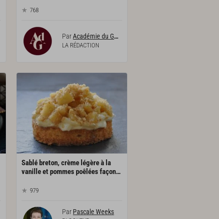
768
Par
Académie du Goût
LA RÉDACTION
Sablé breton, crème légère à la
vanille et pommes poêlées façon tartelette
979
Par
Pascale Weeks