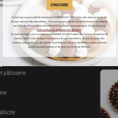
S'INSCRIRE
ABONNEMENT PREMIUM
En tant que responsable de traitement, ACADEMIE DU GOUT traite votre adresse email afin
de vous adresser des newsletters. Vous pouvez vous désinscrire à tout moment en cliquant
sur le lien de désinscription présent en bas de chaque communication. En savoir plus la
 ENFIN ACCESSIBLE !
notre politique de protection des données
.
En vous inscrivant, vous acceptez qu'ACADEMIE DU GOUT utilise des traceurs d’ouverture de
courriel (“pixels”) afin d’adapter la fréquence de ses newsletters, de vous proposer des
es
contenus plus pertinents, de mesurer la performance de ses newsletters et des publicités
qu’elles peuvent contenir et de gérer ses listes de diffusion.
préférés
s
t pâtisserie
ine
es
blicité