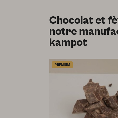
Chocolat et f
notre manufac
kampot
PREMIUM