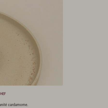
CHEF
ranité cardamome.