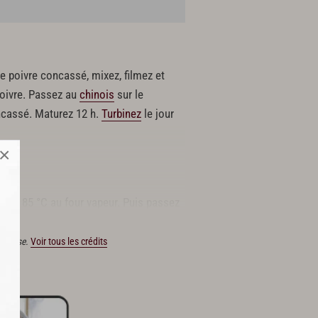
z le poivre concassé, mixez, filmez et
oivre. Passez au
chinois
sur le
cassé. Maturez 12 h.
Turbinez
le jour
×
2 h à 85 °C au four vapeur. Puis passez
Ducasse.
Voir tous les crédits