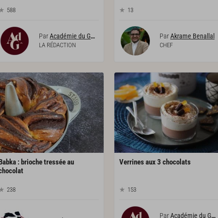
588
13
Par
Académie du Goût
Par
Akrame Benallal
LA RÉDACTION
CHEF
Babka : brioche tressée au
Verrines
aux
3
chocolats
chocolat
238
153
Par
Académie du Goût