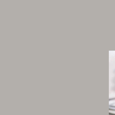
50 g de grué
300 g d’eau
Granité cardamome
600 g d’eau
16 g de cardamome noire
60 g de sucre bio
3 c. à c. (service) de sirop muscovado
Sauce chocolat
250 g d’extraction de grué (base)
250 g de base granité cardamome (base)
1/2 gousse de vanille (base)
1 fève de tonka râpée (base)
2 cardamomes concassées (base)