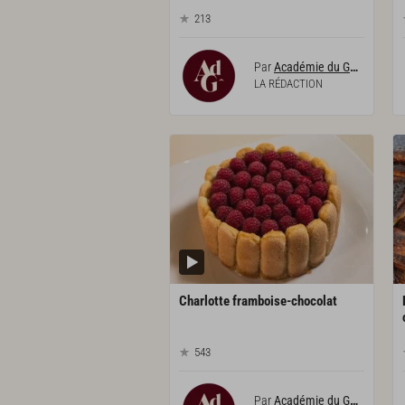
213
Par
Académie du Goût
LA RÉDACTION
Charlotte
framboise-chocolat
543
Par
Académie du Goût