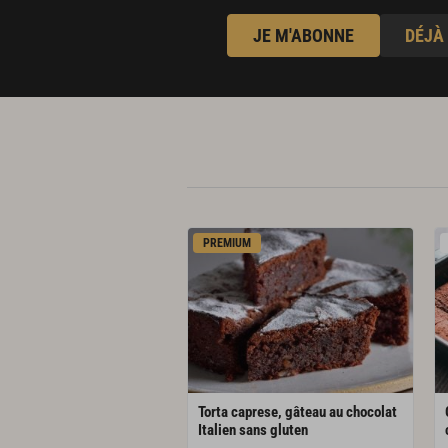
105 g de crème liquide
JE M'ABONNE
DÉJÀ
140 g chocolat à 75 %
37 g d’œufs
Fèves de cacao torréfiées
125 g de fèves de cacao concassées
63 g de sucre
25 g d’eau
PREMIUM
Torta caprese, gâteau au chocolat
Italien sans gluten