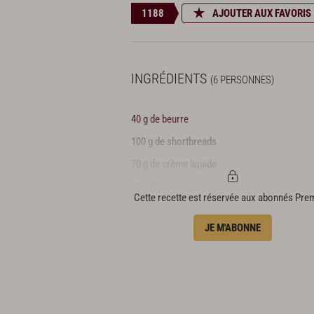
1188
AJOUTER AUX FAVORIS
INGRÉDIENTS
(6 PERSONNES)
40 g de beurre
100 g de shortbreads
70 g de crème liquide
30 g de sucre
Cette recette est réservée aux abonnés Pr
90 g de chocolat blanc
JE M'ABONNE
140 g de Philadelphia®
140 g de fromage blanc à 40 % de m.g.
1 citron
Quelques feuilles de basilic nain