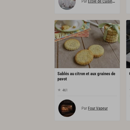
Par
École de Cuisine Alain Ducasse
Sablés au citron et aux graines de
pavot
461
Par
Four Vapeur