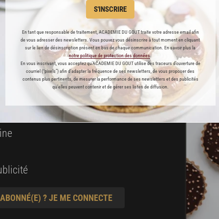
S'INSCRIRE
 ENFIN ACCESSIBLE !
En tant que responsable de traitement, ACADEMIE DU GOUT traite votre adresse email afin
de vous adresser des newsletters. Vous pouvez vous désinscrire à tout moment en cliquant
es
sur le lien de désinscription présent en bas de chaque communication. En savoir plus la
préférés
notre politique de protection des données
.
En vous inscrivant, vous acceptez qu'ACADEMIE DU GOUT utilise des traceurs d’ouverture de
courriel (“pixels”) afin d’adapter la fréquence de ses newsletters, de vous proposer des
s
contenus plus pertinents, de mesurer la performance de ses newsletters et des publicités
qu’elles peuvent contenir et de gérer ses listes de diffusion.
t pâtisserie
ine
blicité
 ABONNÉ(E) ? JE ME CONNECTE