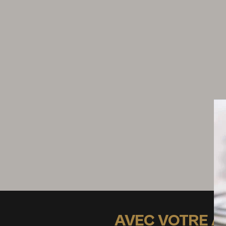
1 gros oeuf
Crème Mascarpone
300 g de crème liquide
30 g de mascarpone
4 cl de limoncello
AVEC VOTRE 