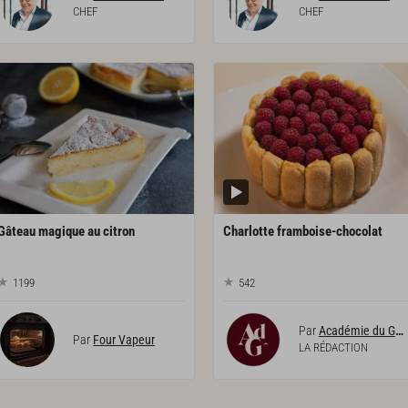
CHEF
CHEF
Gâteau
magique
au
citron
Charlotte
framboise-chocolat
1199
542
Par
Académie du Goût
Par
Four Vapeur
LA RÉDACTION