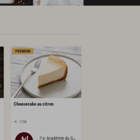
PREMIUM
Cheesecake
au
citron
1156
Par
Académie du Goût