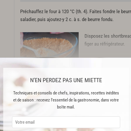
Préchauffez le four à 120 °C (th. 4). Faites fondre le beu
saladier, puis ajoutez-y 2 c. à s. de beurre fondu.
Disposez les shortbread
figer au réfrigérateur.
Cette recette est issue du livre "Michalak trop facile !" publié aux Édit
N’EN PERDEZ PAS UNE MIETTE
Cette recette est réservée aux abonnés Premium
Techniques et conseils de chefs, inspirations, recettes inédites
et de saison : recevez l’essentiel de la gastronomie, dans votre
boîte mail.
ABONNEMENT PREMIUM