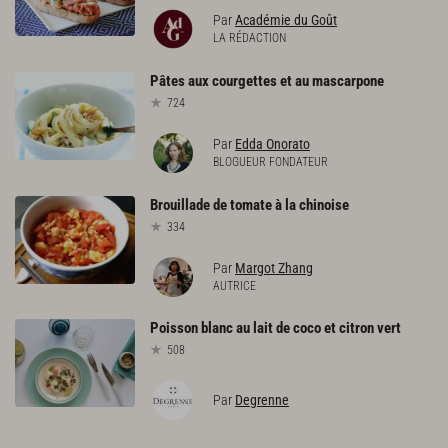
Par
Académie du Goût
LA RÉDACTION
Pâtes
aux
courgettes
et
au
mascarpone
724
Par
Edda Onorato
BLOGUEUR FONDATEUR
Brouillade
de
tomate
à
la
chinoise
334
Par
Margot Zhang
AUTRICE
Poisson
blanc
au
lait
de
coco
et
citron
vert
508
Par
Degrenne