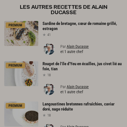
LES AUTRES RECETTES DE ALAIN
DUCASSE
Sardine
de
bretagne,
cœur
de
romaine
grillé,
PREMIUM
estragon
41
Par
Alain Ducasse
et 1 autre chef
Rouget
de
l’île
d’Yeu
en
écailles,
jus
civet
lié
au
PREMIUM
foie,
tian
18
Par
Alain Ducasse
et 1 autre chef
Langoustines
bretonnes
rafraîchies,
caviar
PREMIUM
doré,
nage
réduite
18
Par
Alain Ducasse