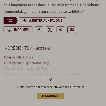
en a largement assez dans le lard et le fromage. Une lichette
d’emmental, ça marche aussi pour cette tartiflette."
127
AJOUTER AUX FAVORIS
IMPRIMER
INGRÉDIENTS
(1 PERSONNE)
150 g de patate douce
1/4 d'oignon rouge (environ 20 g)
1 tranche de lard maigre de 20 g
1 tranche de 10 g de reblochon ou de fromage à raclette
Cette recette est réservée aux abonnés Premium
JE M'ABONNE