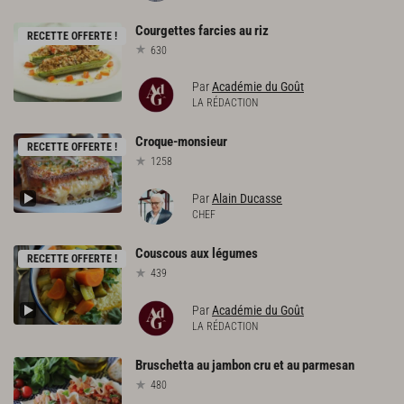
Courgettes
farcies
au
riz
RECETTE OFFERTE !
630
Par
Académie du Goût
LA RÉDACTION
Croque-monsieur
RECETTE OFFERTE !
1258
Par
Alain Ducasse
CHEF
Couscous
aux
légumes
RECETTE OFFERTE !
439
Par
Académie du Goût
LA RÉDACTION
Bruschetta
au
jambon
cru
et
au
parmesan
480