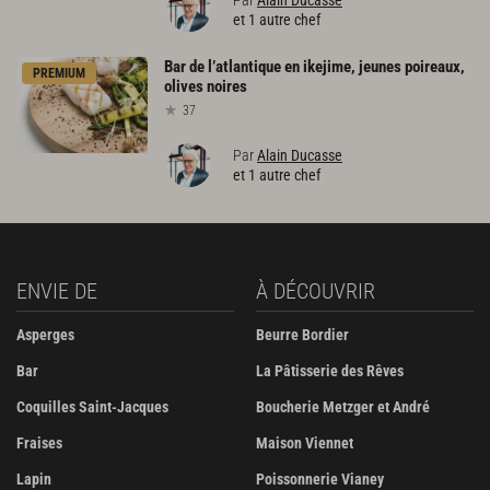
et 1 autre chef
Bar
de
l’atlantique
en
ikejime,
jeunes
poireaux,
PREMIUM
olives
noires
37
Par
Alain Ducasse
et 1 autre chef
ENVIE DE
À DÉCOUVRIR
Asperges
Beurre Bordier
Bar
La Pâtisserie des Rêves
Coquilles Saint-Jacques
Boucherie Metzger et André
Fraises
Maison Viennet
Lapin
Poissonnerie Vianey