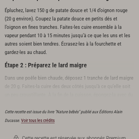
Épluchez, lavez 150 g de patate douce et 1/4 d’oignon rouge
(20 g environ). Coupez la patate douce en petits dés et
l’oignon en fines tranches. Faites-les cuire ensemble à la
vapeur pendant 10 à 15 minutes jusqu’à ce que les uns et les
autres soient bien tendres. Écrasez-les à la fourchette et
gardez-les au chaud.
Étape 2 : Préparez le lard maigre
Dans une poêle bien chaude, déposez 1 tranche de lard maigre
de 20 g. Faites-la cuire des deux côtés jusqu’à ce qu’elle soit
un peu croustillante. À la fin de la cuisson, épongez-la avec du
papier absorbant. Coupez-la en petits morceaux.
Cette recette est issue du livre "Nature bébés" publié aux Éditions Alain
Ducasse.
Voir tous les crédits
Cette recette est réservée aux abonnés Premium