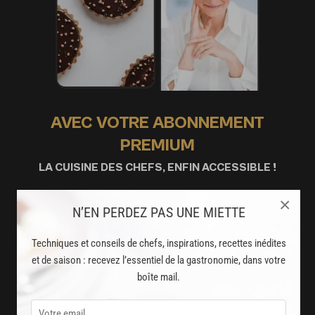
AVEC VOTRE ABONNEMENT
PREMIUM
LA CUISINE DES CHEFS, ENFIN ACCESSIBLE !
×
8000
recettes exclusives
N’EN PERDEZ PAS UNE MIETTE
partagées par vos chefs préférés
Techniques et conseils de chefs, inspirations, recettes inédites
2000
et de saison : recevez l’essentiel de la gastronomie, dans votre
vidéos de recettes
boîte mail.
et techniques de cuisine et pâtisserie