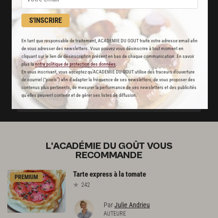
Des nouveautés
disponibles chaque semaine
S'INSCRIRE
Stop pub
En tant que responsable de traitement, ACADEMIE DU GOUT traite votre adresse email afin
de vous adresser des newsletters. Vous pouvez vous désinscrire à tout moment en
un service garanti sans publicité
cliquant sur le lien de désinscription présent en bas de chaque communication. En savoir
plus la
notre politique de protection des données
.
En vous inscrivant, vous acceptez qu'ACADEMIE DU GOUT utilise des traceurs d’ouverture
JE M'ABONNE
de courriel (“pixels”) afin d’adapter la fréquence de ses newsletters, de vous proposer des
contenus plus pertinents, de mesurer la performance de ses newsletters et des publicités
qu’elles peuvent contenir et de gérer ses listes de diffusion.
DÉJÀ ABONNÉ(E) ? JE ME CONNECTE
L'ACADÉMIE DU GOÛT VOUS
RECOMMANDE
Tarte
express
à
la
tomate
PREMIUM
242
Par
Julie Andrieu
AUTEURE