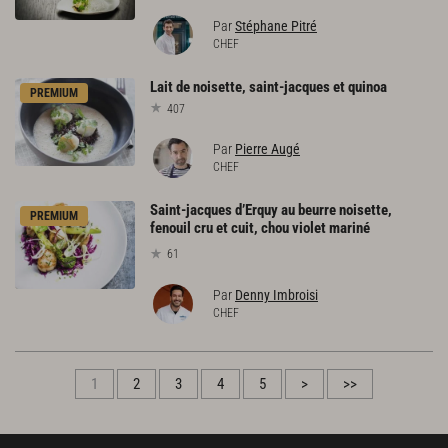
Par
Stéphane Pitré
CHEF
Lait
de
noisette,
saint-jacques
et
quinoa
PREMIUM
407
Par
Pierre Augé
CHEF
Saint-jacques d’Erquy au beurre noisette,
PREMIUM
fenouil cru et cuit, chou violet mariné
61
Par
Denny Imbroisi
CHEF
1
2
3
4
5
>
>>