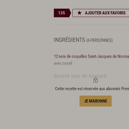
135
AJOUTER AUX FAVORIS
INGRÉDIENTS
(6 PERSONNES)
12 noix de coquilles Saint-Jacques de Norma
avec corail
Beurre noir de homard
125 g de beurre mou
Cette recette est réservée aux abonnés Pr
1 cuillère à soupe d'huile de homard
JE M'ABONNE
Charbon actif en poudre,
Sel et poivre
Panure