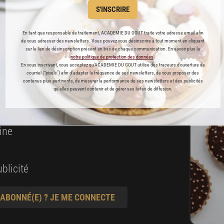
 ENFIN ACCESSIBLE !
S'INSCRIRE
En tant que responsable de traitement, ACADEMIE DU GOUT traite votre adresse email afin
es
de vous adresser des newsletters. Vous pouvez vous désinscrire à tout moment en cliquant
sur le lien de désinscription présent en bas de chaque communication. En savoir plus la
préférés
notre politique de protection des données
.
En vous inscrivant, vous acceptez qu'ACADEMIE DU GOUT utilise des traceurs d’ouverture de
courriel (“pixels”) afin d’adapter la fréquence de ses newsletters, de vous proposer des
s
contenus plus pertinents, de mesurer la performance de ses newsletters et des publicités
qu’elles peuvent contenir et de gérer ses listes de diffusion.
t pâtisserie
ine
blicité
 ABONNÉ(E) ? JE ME CONNECTE