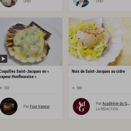
CHEF
CHEF
Coquilles Saint-Jacques en «
Noix
de
Saint-Jacques
au
cidre
vapeur Honfleuraise »
352
583
Par
Académie du Goût
Par
Four Vapeur
LA RÉDACTION