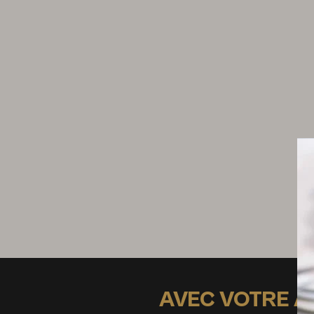
10 noisettes torréfiées et concassées
2 œufs entiers battus
2 cuillères à soupe de farine
4 cuillères à soupe de chapelure ou panko
(chapelure japonaise)
Dressage
Coquilles de Saint-Jacques vidées et nettoyé
AVEC VOTRE 