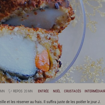
 MN
REPOS
20 MN
ENTRÉE
NOËL
CRUSTACÉS
INTERMÉDIAI
le et les réserver au frais. Il suffira juste de les poêler le jour J.