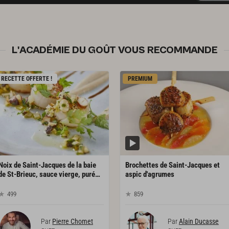
L'ACADÉMIE DU GOÛT VOUS RECOMMANDE
RECETTE OFFERTE !
PREMIUM
Noix de Saint-Jacques de la baie
Brochettes de Saint-Jacques et
de St-Brieuc, sauce vierge, purée de topinambours au café
aspic d'agrumes
499
859
Par
Pierre Chomet
Par
Alain Ducasse