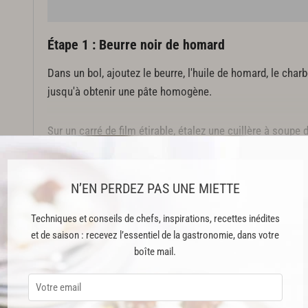
Étape 1 : Beurre noir de homard
Dans un bol, ajoutez le beurre, l'huile de homard, le charb
jusqu'à obtenir une pâte homogène.
Sur un carré de film étirable, étalez une cuillère à soupe 
(assez large pour enrober une noix). Mettez au centre l
es
sel et de poivre et refermez en ballotin en serrant pour é
chaque noix. Réservez au réfrigérateur pour faire durcir.
N’EN PERDEZ PAS UNE MIETTE
Cette recette est réservée aux abonnés Premium
Techniques et conseils de chefs, inspirations, recettes inédites
et de saison : recevez l’essentiel de la gastronomie, dans votre
boîte mail.
ABONNEMENT PREMIUM