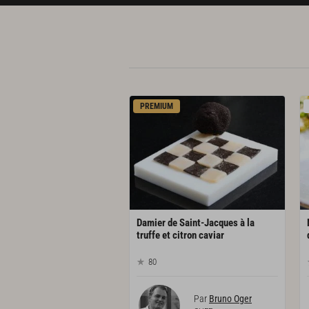
PREMIUM
Damier de Saint-Jacques à la
truffe et citron caviar
80
Par
Bruno Oger