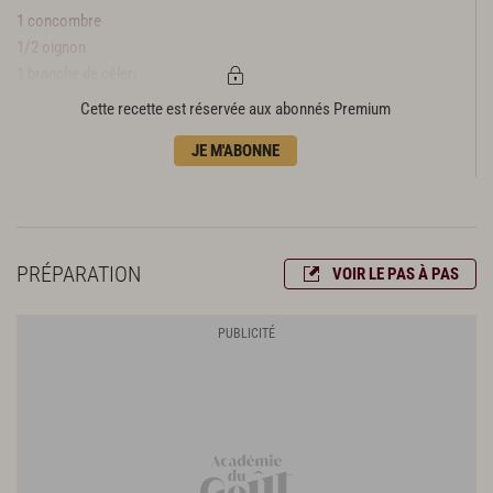
1 concombre
1/2 oignon
1 branche de céleri
3 gousses d’ail
Cette recette est réservée aux abonnés Premium
20 belles feuilles de basilic
JE M'ABONNE
200 g de tomates cœur de bœuf
200 g de tomates noires de Crimée
200 g de tomates andines cornues
200 g de tomates roses de Berne
1 pointe de piment d’Espelette
PRÉPARATION
VOIR LE PAS À PAS
La garniture
1 poivron rouge
L’extérieur du concombre
80 g de caillé de chèvre
2 branches de basilic
Finition et présentation
Huile d’olive