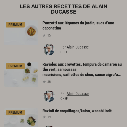
LES AUTRES RECETTES DE ALAIN
DUCASSE
Panzotti aux légumes du jardin, sucs d’une
PREMIUM
caponatina
15
Par
Alain Ducasse
CHEF
Ravioles aux crevettes, tempura de camaron au
PREMIUM
thé vert, samoussas
mauriciens, caillettes de chou, sauce aigre/amère
38
Par
Alain Ducasse
CHEF
Ravioli
de
coquillages/kaiso,
wasabi
iodé
PREMIUM
19