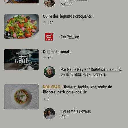
AUTRICE
Cuire
des
légumes
croquants
147
Par
Zwilling
Coulis
de
tomate
40
Par
Paule Neyrat / Diététicienne-nutritionniste
DIÉTÉTICIENNE-NUTRITIONNISTE
Tomate, brebis, ventrèche de
Bigorre, petit pois, basilic
4
Par
Mathis Devaux
CHEF