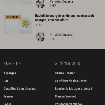
Par
Alain Ducasse
CHEF
Ravioli
de
courgettes
violons,
contraste
de
PREMIUM
courges,
essence
claire
51
Par
Alain Ducasse
CHEF
ENVIE DE
À DÉCOUVRIR
Asperges
Beurre Bordier
Bar
La Pâtisserie des Rêves
Coquilles Saint-Jacques
Boucherie Metzger et André
Fraises
Maison Viennet
Lapin
Poissonnerie Vianey