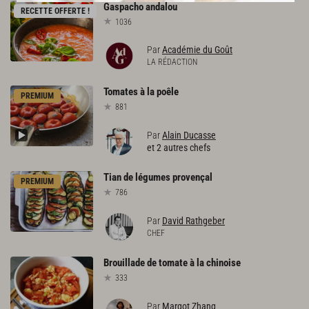
Gaspacho
andalou
RECETTE OFFERTE !
1036
Par
Académie du Goût
LA RÉDACTION
Tomates
à
la
poêle
PREMIUM
881
Par
Alain Ducasse
et 2 autres chefs
Tian
de
légumes
provençal
PREMIUM
786
Par
David Rathgeber
CHEF
Brouillade
de
tomate
à
la
chinoise
333
Par
Margot Zhang