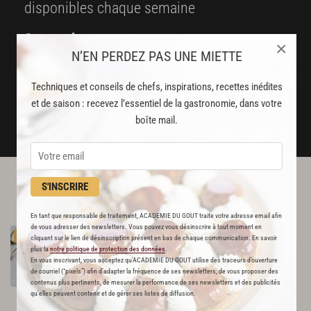
disponibles chaque semaine
Stop pub
×
N’EN PERDEZ PAS UNE MIETTE
un service garanti sans publicité
Techniques et conseils de chefs, inspirations, recettes inédites
JE M'ABONNE
et de saison : recevez l’essentiel de la gastronomie, dans votre
boîte mail.
DÉJÀ ABONNÉ(E) ? JE ME CONNECTE
S'INSCRIRE
L'ACADÉMIE DU GOÛT VOUS
RECOMMANDE
En tant que responsable de traitement, ACADEMIE DU GOUT traite votre adresse email afin
de vous adresser des newsletters. Vous pouvez vous désinscrire à tout moment en
Gaspacho
tomate,
pastèque
PREMIUM
cliquant sur le lien de désinscription présent en bas de chaque communication. En savoir
229
plus la
notre politique de protection des données
.
En vous inscrivant, vous acceptez qu'ACADEMIE DU GOUT utilise des traceurs d’ouverture
de courriel (“pixels”) afin d’adapter la fréquence de ses newsletters, de vous proposer des
Par
Académie du Goût
contenus plus pertinents, de mesurer la performance de ses newsletters et des publicités
LA RÉDACTION
qu’elles peuvent contenir et de gérer ses listes de diffusion.