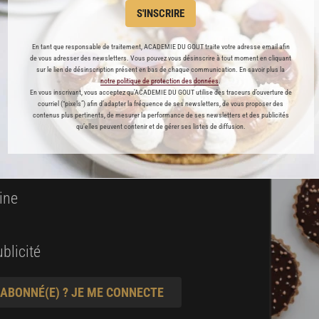
S'INSCRIRE
 ENFIN ACCESSIBLE !
En tant que responsable de traitement, ACADEMIE DU GOUT traite votre adresse email afin
de vous adresser des newsletters. Vous pouvez vous désinscrire à tout moment en cliquant
es
sur le lien de désinscription présent en bas de chaque communication. En savoir plus la
notre politique de protection des données
.
préférés
En vous inscrivant, vous acceptez qu'ACADEMIE DU GOUT utilise des traceurs d’ouverture de
courriel (“pixels”) afin d’adapter la fréquence de ses newsletters, de vous proposer des
contenus plus pertinents, de mesurer la performance de ses newsletters et des publicités
s
qu’elles peuvent contenir et de gérer ses listes de diffusion.
t pâtisserie
ine
blicité
 ABONNÉ(E) ? JE ME CONNECTE