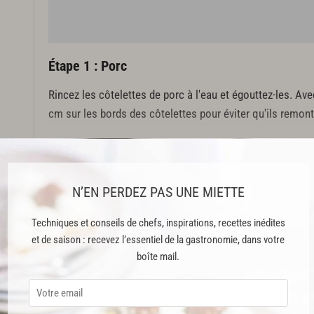
Étape 1 : Porc
Rincez les côtelettes de porc à l'eau et égouttez-les. Ave
cm sur les bords des côtelettes pour éviter qu'ils remon
Étape 2 : Marinade
Dans un saladier, mélangez tous les ingrédients de la ma
N’EN PERDEZ PAS UNE MIETTE
mélangez à nouveau. Réservez au frais et laissez marine
Techniques et conseils de chefs, inspirations, recettes inédites
Cette recette est réservée aux abonnés Premium
et de saison : recevez l’essentiel de la gastronomie, dans votre
boîte mail.
ABONNEMENT PREMIUM