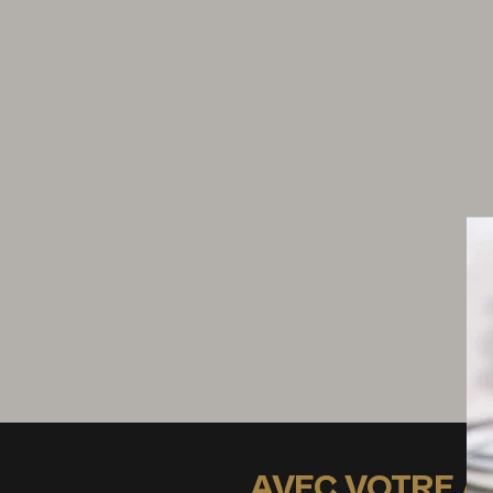
1 c. à s. de vin de riz de Shaoxing
1 c. à c. de sucre
1 c. à c. de mélange 5 épices
2 c. à c. d'eau
Sel
Dressage
Cébette ciselée
Concombre coupé en rondelles
Pickles
AVEC VOTRE 