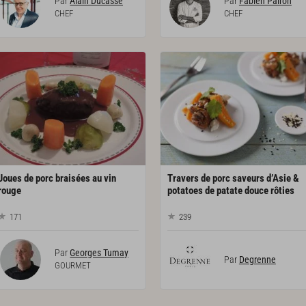
Par
Alain Ducasse
Par
Fabien Pairon
CHEF
CHEF
Joues de porc braisées au vin
Travers de porc saveurs d’Asie &
rouge
potatoes de patate douce rôties
171
239
Par
Georges Tumay
Par
Degrenne
GOURMET