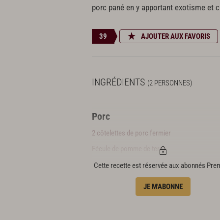
porc pané en y apportant exotisme et c
39
AJOUTER AUX FAVORIS
INGRÉDIENTS
(2 PERSONNES)
Porc
2 côtelettes de porc fermier
Fécule de pomme de terre
Huile végétale pour friture
Cette recette est réservée aux abonnés Pr
Marinade
JE M'ABONNE
1 gousse d'ail émincée
2 c. à s. de sauce soja claire