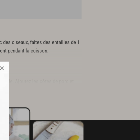
c des ciseaux, faites des entailles de 1
tent pendant la cuisson.
×
rinade. Ajoutez les côtes de porc et
r pendant au moins 1h.