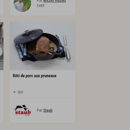
Par
Michel Husser
CHEF
Rôti
de
porc
aux
pruneaux
305
Par
Staub