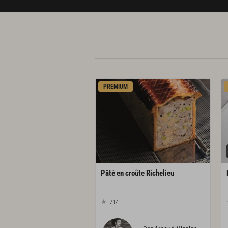
PREMIUM
Pâté
en
croûte
Richelieu
714