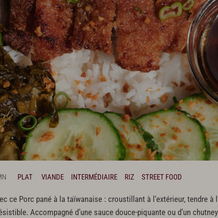
MN
PLAT
VIANDE
INTERMÉDIAIRE
RIZ
STREET FOOD
e Porc pané à la taïwanaise : croustillant à l’extérieur, tendre à l’i
ésistible. Accompagné d’une sauce douce-piquante ou d’un chutney fr