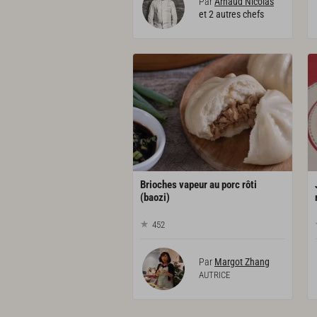
Par
Arnaud Nicolas
et 2 autres chefs
Brioches vapeur au porc rôti
(baozi)
452
Par
Margot Zhang
AUTRICE