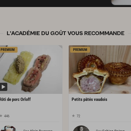
L'ACADÉMIE DU GOÛT VOUS RECOMMANDE
PREMIUM
PREMIUM
Rôti
de
porc
Orloff
Petits
pâtés
vaudois
446
72