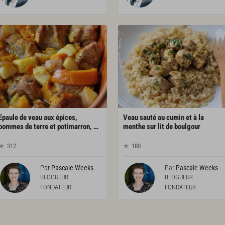
Epaule de veau aux épices,
Veau sauté au cumin et à la
pommes de terre et potimarron, cuisson en cocotte
menthe sur lit de boulgour
312
180
Par
Pascale Weeks
Par
Pascale Weeks
BLOGUEUR
BLOGUEUR
FONDATEUR
FONDATEUR