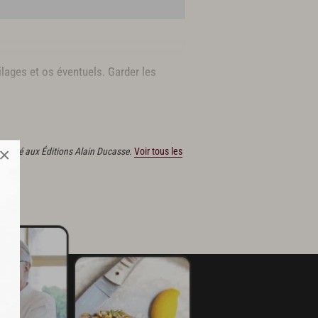
tilages et os éventuels. Garder les
×
 publié aux Éditions Alain Ducasse.
Voir tous les