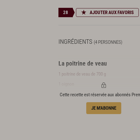
28
AJOUTER AUX FAVORIS
INGRÉDIENTS
(4 PERSONNES)
La poitrine de veau
1 poitrine de veau de 700 g
1 oignon
1 carotte
Cette recette est réservée aux abonnés Pr
1 tomate
JE M'ABONNE
6 gousses d’ail
8 cl de vin blanc
75 cl de fond blanc