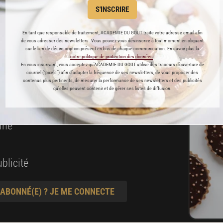
 ENFIN ACCESSIBLE !
S'INSCRIRE
es
En tant que responsable de traitement, ACADEMIE DU GOUT traite votre adresse email afin
de vous adresser des newsletters. Vous pouvez vous désinscrire à tout moment en cliquant
préférés
sur le lien de désinscription présent en bas de chaque communication. En savoir plus la
notre politique de protection des données
.
En vous inscrivant, vous acceptez qu'ACADEMIE DU GOUT utilise des traceurs d’ouverture de
s
courriel (“pixels”) afin d’adapter la fréquence de ses newsletters, de vous proposer des
contenus plus pertinents, de mesurer la performance de ses newsletters et des publicités
t pâtisserie
qu’elles peuvent contenir et de gérer ses listes de diffusion.
ine
blicité
 ABONNÉ(E) ? JE ME CONNECTE