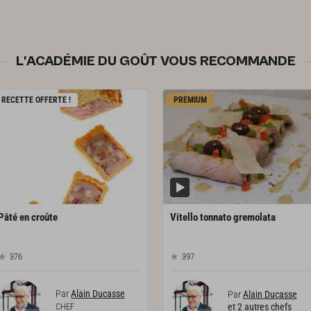
L'ACADÉMIE DU GOÛT VOUS RECOMMANDE
RECETTE OFFERTE !
PREMIUM
Pâté
en
croûte
Vitello
tonnato
gremolata
376
397
Par
Alain Ducasse
Par
Alain Ducasse
CHEF
et 2 autres chefs