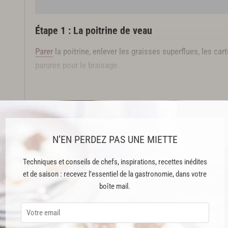
Étape 1 : La poitrine de veau
Parer
la poitrine, enlever les graisses superflues, les car
parures pour le braisage.
La tailler en un parfait rectangle de 25 x 10 cm.
Cette recette est issue du livre "Grand Livre de Cuisine Tour du Monde"
crédits
N’EN PERDEZ PAS UNE MIETTE
Cette recette est réservée aux abonnés Premium
Techniques et conseils de chefs, inspirations, recettes inédites
et de saison : recevez l’essentiel de la gastronomie, dans votre
e
boîte mail.
ABONNEMENT PREMIUM