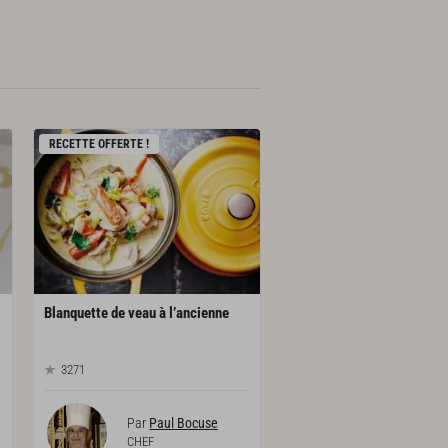
RECETTE OFFERTE !
Blanquette
de
veau
à
l’ancienne
3271
Par
Paul Bocuse
CHEF