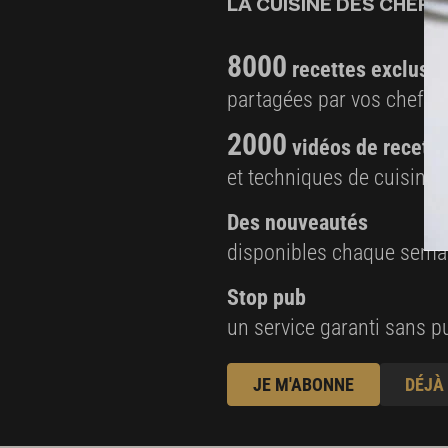
LA CUISINE DES CHEFS,
Les épinards
800 g d’épinards en branches
8000
recettes exclusiv
1 gousse d’ail
partagées par vos chefs 
Finition et présentation
2000
vidéos de recette
Huile d’olive
et techniques de cuisine e
Sel, fleur de sel
Des nouveautés
Poivre du moulin
disponibles chaque sema
Stop pub
un service garanti sans pu
JE M'ABONNE
DÉJÀ