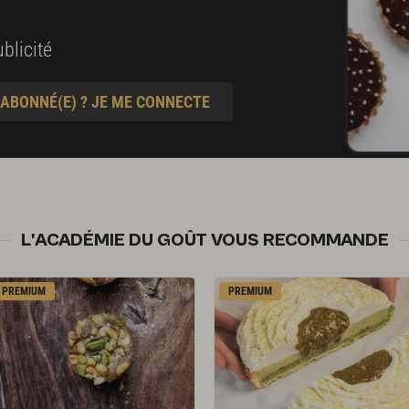
blicité
 ABONNÉ(E) ? JE ME CONNECTE
L'ACADÉMIE DU GOÛT VOUS RECOMMANDE
PREMIUM
PREMIUM