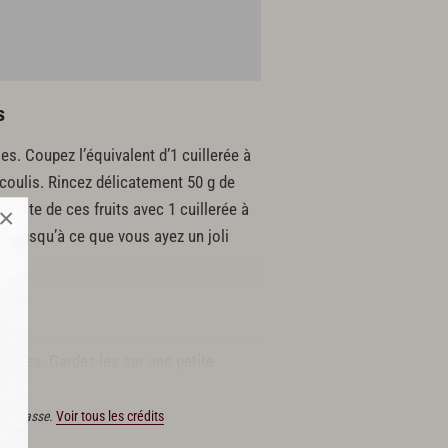
s
les. Coupez l’équivalent d’1 cuillerée à
 coulis. Rincez délicatement 50 g de
 reste de ces fruits avec 1 cuillerée à
×
le, jusqu’à ce que vous ayez un joli
miettes. Gardez-les sur une petite
in Ducasse.
Voir tous les crédits