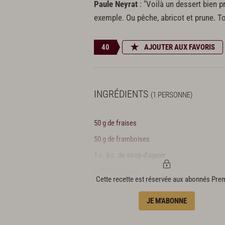
Paule Neyrat
: "Voilà un dessert bien p
exemple. Ou pêche, abricot et prune. To
40
AJOUTER AUX FAVORIS
INGRÉDIENTS
(1 PERSONNE)
50 g de fraises
50 g de framboises
1 c. à c. de sirop d'agave
1/2 biscuit rose
Cette recette est réservée aux abonnés Pr
1 petit-suisse de 60 g
JE M'ABONNE