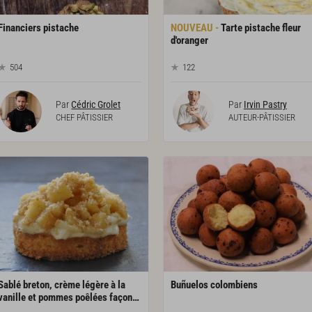
Financiers
pistache
Tarte pistache fleur
d'oranger
504
122
Par
Cédric Grolet
Par
Irvin Pastry
CHEF PÂTISSIER
AUTEUR-PÂTISSIER
Sablé breton, crème légère à la
Buñuelos
colombiens
vanille et pommes poêlées façon tartelette