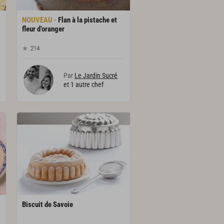
Flan à la pistache et
fleur d’oranger
214
Par
Le Jardin Sucré
et 1 autre chef
Biscuit
de
Savoie