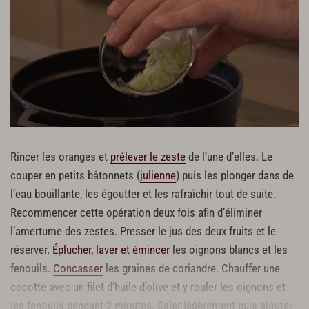
Rincer les oranges et
prélever le zeste
de l’une d’elles. Le
couper en petits bâtonnets (
julienne
) puis les plonger dans de
l’eau bouillante, les égoutter et les rafraîchir tout de suite.
Recommencer cette opération deux fois afin d’éliminer
l’amertume des zestes. Presser le jus des deux fruits et le
réserver.
Éplucher, laver et émincer
les oignons blancs et les
fenouils.
Concasser
les graines de coriandre. Chauffer une
cocotte avec un filet d’huile d’olive et y rouler les oignons et
les fenouils pendant 2 minutes. Saler légèrement puis ajouter