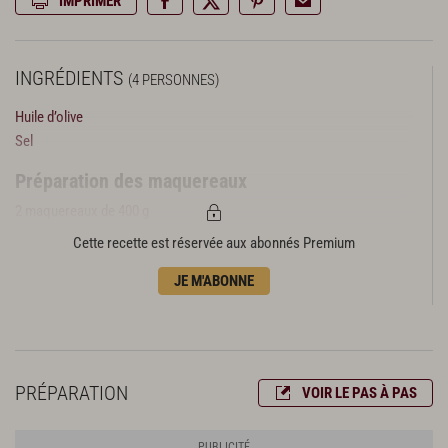
IMPRIMER
INGRÉDIENTS
(4 PERSONNES)
Huile d’olive
Sel
Préparation des maquereaux
2 maquereaux de 400 g
Cette recette est réservée aux abonnés Premium
Préparation de la marinade
2 oranges non traitées
JE M'ABONNE
4 petits oignons blancs
4 mini fenouils
1 c. à c. de graines de coriandre
1 c. à c. de poivre mignonnette
PRÉPARATION
VOIR LE PAS À PAS
Finitions et présentation
12 feuilles de coriandre