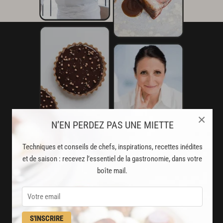
×
N’EN PERDEZ PAS UNE MIETTE
Techniques et conseils de chefs, inspirations, recettes inédites
et de saison : recevez l’essentiel de la gastronomie, dans votre
AVEC VOTRE ABONNEMENT
boîte mail.
PREMIUM
LA CUISINE DES CHEFS, ENFIN ACCESSIBLE !
S'INSCRIRE