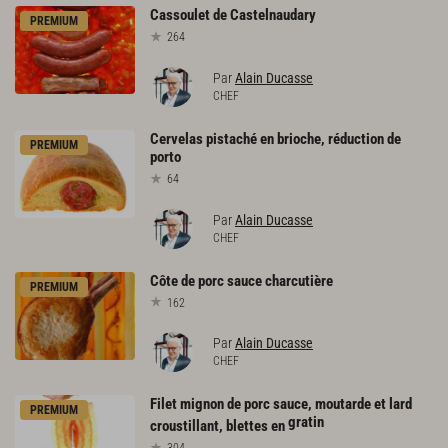
Cassoulet
de
Castelnaudary
PREMIUM
264
Par
Alain Ducasse
CHEF
Cervelas
pistaché
en
brioche,
réduction
de
PREMIUM
porto
64
Par
Alain Ducasse
CHEF
Côte
de
porc
sauce
charcutière
PREMIUM
162
Par
Alain Ducasse
CHEF
Filet mignon de porc sauce, moutarde et lard
PREMIUM
gratin
croustillant, blettes en