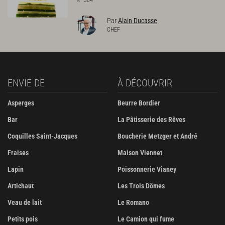
304
Par
Alain Ducasse
CHEF
ENVIE DE
À DÉCOUVRIR
Asperges
Beurre Bordier
Bar
La Pâtisserie des Rêves
Coquilles Saint-Jacques
Boucherie Metzger et André
Fraises
Maison Viennet
Lapin
Poissonnerie Vianey
Artichaut
Les Trois Dômes
Veau de lait
Le Romano
Petits pois
Le Camion qui fume