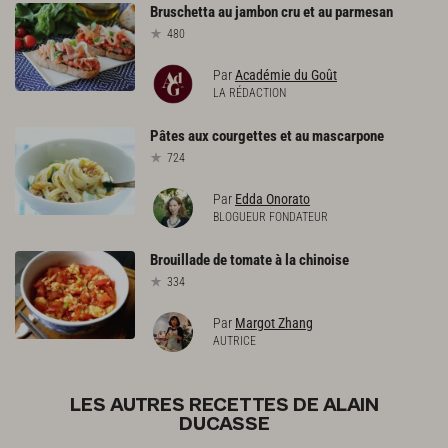
Bruschetta
au
jambon
cru
et
au
parmesan
480
Par
Académie du Goût
LA RÉDACTION
Pâtes
aux
courgettes
et
au
mascarpone
724
Par
Edda Onorato
BLOGUEUR FONDATEUR
Brouillade
de
tomate
à
la
chinoise
334
Par
Margot Zhang
AUTRICE
LES AUTRES RECETTES DE ALAIN
DUCASSE