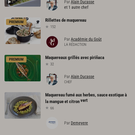
Par
Alain Ducasse
et 1 autre chef
Rillettes
de
maquereau
PREMIUM
152
Par
Académie du Goût
LA RÉDACTION
Maquereaux
grillés
avec
piriñaca
PREMIUM
32
Par
Alain Ducasse
CHEF
Maquereau fumé aux herbes, sauce exotique à
vert
la mangue et citron
66
Par
Demeyere