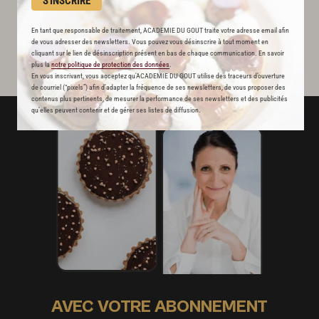
S'INSCRIRE
En tant que responsable de traitement, ACADEMIE DU GOUT traite votre adresse email afin
de vous adresser des newsletters. Vous pouvez vous désinscrire à tout moment en
cliquant sur le lien de désinscription présent en bas de chaque communication. En savoir
plus la
notre politique de protection des données
.
En vous inscrivant, vous acceptez qu'ACADEMIE DU GOUT utilise des traceurs d’ouverture
de courriel (“pixels”) afin d’adapter la fréquence de ses newsletters, de vous proposer des
contenus plus pertinents, de mesurer la performance de ses newsletters et des publicités
qu’elles peuvent contenir et de gérer ses listes de diffusion.
AVEC VOTRE ABONNEMENT