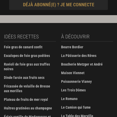
DÉJÀ ABONNÉ(E) ? JE ME CONNECTE
IDÉES RECETTES
À DÉCOUVRIR
Foie gras de canard confit
Beurre Bordier
Escalopes de foie gras poêlées
La Pâtisserie des Rêves
Ravioli de foie gras aux truffes
Boucherie Metzger et André
noires
Maison Viennet
Dinde farcie aux fruits secs
Poissonnerie Vianey
Fricassée de volaille de Bresse
Les Trois Dômes
aux morilles
Le Romano
Plateau de fruits de mer royal
Le Camion qui fume
Huîtres gratinées au champagne
La Table des Merville
Éclair vanille de Madagascar et