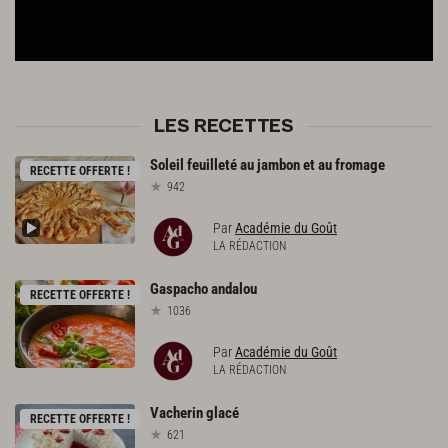
LES RECETTES
Soleil
feuilleté
au
jambon
et
au
fromage
RECETTE OFFERTE !
942
Par
Académie du Goût
LA RÉDACTION
Gaspacho
andalou
RECETTE OFFERTE !
1036
Par
Académie du Goût
LA RÉDACTION
Vacherin
glacé
RECETTE OFFERTE !
621