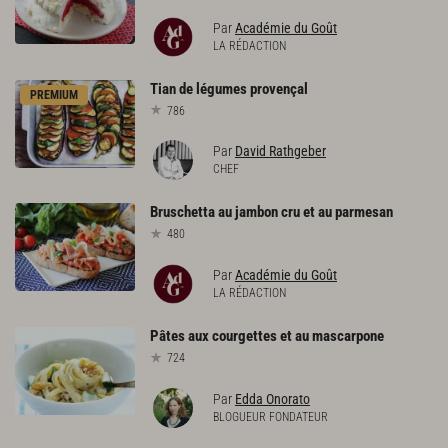
Par
Académie du Goût
LA RÉDACTION
Tian
de
légumes
provençal
PREMIUM
786
Par
David Rathgeber
CHEF
Bruschetta
au
jambon
cru
et
au
parmesan
480
Par
Académie du Goût
LA RÉDACTION
Pâtes
aux
courgettes
et
au
mascarpone
724
Par
Edda Onorato
BLOGUEUR FONDATEUR