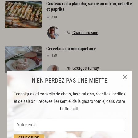
Couteaux à la plancha, sauce au citron, cébette
et paprika
419
Par
Charles cuisine
Cervelas
à
la
mousquetaire
120
Par
Georges Tumay
GOURMET
×
N’EN PERDEZ PAS UNE MIETTE
Techniques et conseils de chefs, inspirations, recettes inédites
et de saison : recevez l’essentiel de la gastronomie, dans votre
boîte mail.