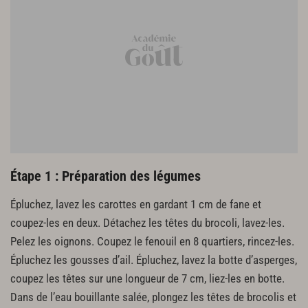
1 gousse de vanille
Finitions
2 c. à s. d’huile d’olive
1 trait de vinaigre de Xérès
fleur de sel
Pluches de coriandre
Étape 1 : Préparation des légumes
Épluchez, lavez les carottes en gardant 1 cm de fane et
coupez-les en deux. Détachez les têtes du brocoli, lavez-les.
Pelez les oignons. Coupez le fenouil en 8 quartiers, rincez-les.
Épluchez les gousses d’ail. Épluchez, lavez la botte d’asperges,
coupez les têtes sur une longueur de 7 cm, liez-les en botte.
Dans de l’eau bouillante salée, plongez les têtes de brocolis et