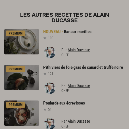
LES AUTRES RECETTES DE ALAIN
DUCASSE
Bar
aux
morilles
PREMIUM
110
Par
Alain Ducasse
CHEF
Pithiviers
de
foie
gras
de
canard
et
truffe
noire
PREMIUM
121
Par
Alain Ducasse
CHEF
Poularde
aux
écrevisses
PREMIUM
51
Par
Alain Ducasse
CHEF