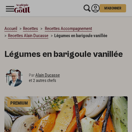
M'ABONNER
CHARGEMENT…
Accueil
Recettes
Recettes Accompagnement
Recettes Alain Ducasse
Légumes en barigoule vanillée
Légumes en barigoule vanillée
Alain Ducasse
Par
et 2 autres chefs
PREMIUM