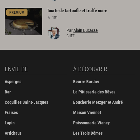
Tourte
de
tartoufle
et
truffe
noire
PREMIUM
101
Par
Alain Ducasse
CHEF
ENVIE DE
À DÉCOUVRIR
Asperges
Beurre Bordier
Bar
La Pâtisserie des Rêves
Coquilles Saint-Jacques
Boucherie Metzger et André
Fraises
Maison Viennet
Lapin
Poissonnerie Vianey
Artichaut
Les Trois Dômes