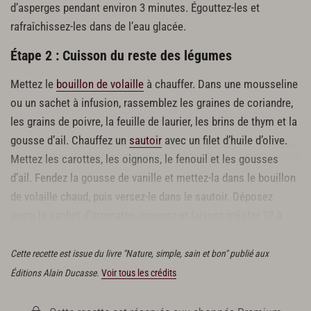
d’asperges pendant environ 3 minutes. Égouttez-les et
rafraîchissez-les dans de l’eau glacée.
Étape 2 : Cuisson du reste des légumes
Mettez le
bouillon de volaille
à chauffer. Dans une mousseline
ou un sachet à infusion, rassemblez les graines de coriandre,
les grains de poivre, la feuille de laurier, les brins de thym et la
gousse d’ail. Chauffez un
sautoir
avec un filet d’huile d’olive.
Mettez les carottes, les oignons, le fenouil et les gousses
d’ail. Fendez la gousse de vanille et mettez-la dans le bouillon
de volaille chaud, puis versez-le dans le sautoir. Déposez
aussi le sachet d’aromates, couvrez et laissez mijoter 12 à
15 minutes.
Cette recette est issue du livre "Nature, simple, sain et bon" publié aux
Éditions Alain Ducasse.
Voir tous les crédits