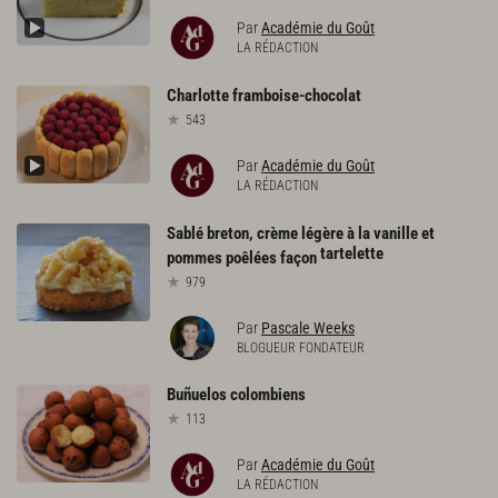
Par
Académie du Goût
LA RÉDACTION
Charlotte
framboise-chocolat
543
Par
Académie du Goût
LA RÉDACTION
Sablé breton, crème légère à la vanille et
tartelette
pommes poêlées façon
979
Par
Pascale Weeks
BLOGUEUR FONDATEUR
Buñuelos
colombiens
113
Par
Académie du Goût
LA RÉDACTION