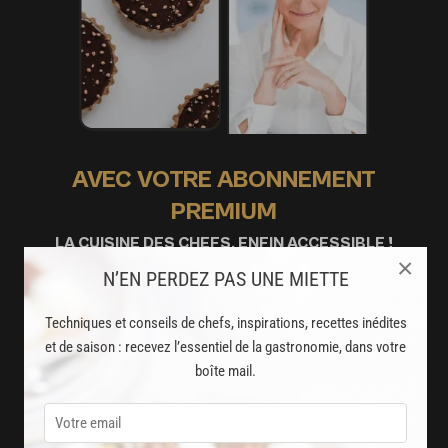
AVEC VOTRE ABONNEMENT
PREMIUM
LA CUISINE DES CHEFS, ENFIN ACCESSIBLE !
×
N’EN PERDEZ PAS UNE MIETTE
8000
recettes exclusives
Techniques et conseils de chefs, inspirations, recettes inédites
partagées par vos chefs préférés
et de saison : recevez l’essentiel de la gastronomie, dans votre
boîte mail.
2000
vidéos de recettes
et techniques de cuisine et pâtisserie