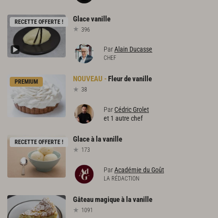
Glace
vanille
RECETTE OFFERTE !
396
Par
Alain Ducasse
CHEF
Fleur
de
vanille
PREMIUM
38
Par
Cédric Grolet
et 1 autre chef
Glace
à
la
vanille
RECETTE OFFERTE !
173
Par
Académie du Goût
LA RÉDACTION
Gâteau
magique
à
la
vanille
1091