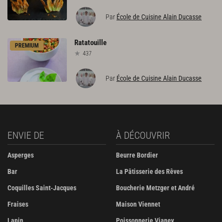
Par
École de Cuisine Alain Ducasse
Ratatouille
PREMIUM
437
Par
École de Cuisine Alain Ducasse
ENVIE DE
À DÉCOUVRIR
Asperges
Beurre Bordier
Bar
La Pâtisserie des Rêves
Coquilles Saint-Jacques
Boucherie Metzger et André
Fraises
Maison Viennet
Lapin
Poissonnerie Vianey