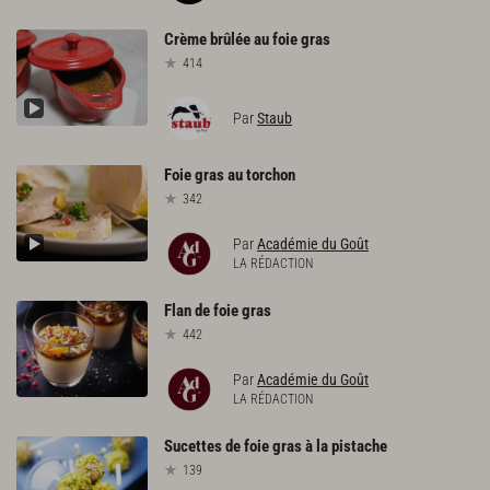
Crème
brûlée
au
foie
gras
414
Par
Staub
Foie
gras
au
torchon
342
Par
Académie du Goût
LA RÉDACTION
Flan
de
foie
gras
442
Par
Académie du Goût
LA RÉDACTION
Sucettes
de
foie
gras
à
la
pistache
139