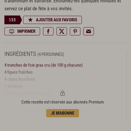
d’aluminium et sulfurisé. Enfournez-les quelques minutes et
servez ce plat de fête à vos invités.
133
AJOUTER AUX FAVORIS
IMPRIMER
INGRÉDIENTS
(4 PERSONNES)
4 tranches de foie gras cru (de 100 g chacune)
4 figues fraîches
4 cèpes bouchons
1 échalote
Sel fin et poivre blanc moulu
1 blanc d’œuf battu
Cette recette est réservée aux abonnés Premium
Fleur de sel
JE M'ABONNE
Poivre mignonnette
Vinaigre de Xérès