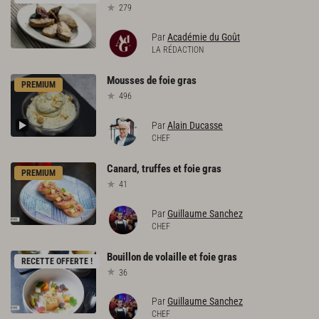
279
Par
Académie du Goût
LA RÉDACTION
Mousses
de
foie
gras
PREMIUM
496
Par
Alain Ducasse
CHEF
Canard,
truffes
et
foie
gras
PREMIUM
41
Par
Guillaume Sanchez
CHEF
Bouillon
de
volaille
et
foie
gras
RECETTE OFFERTE !
36
Par
Guillaume Sanchez
CHEF