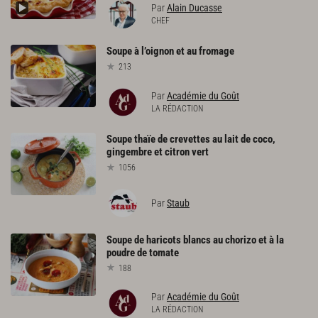
Par
Alain Ducasse
CHEF
Soupe
à
l’oignon
et
au
fromage
213
Par
Académie du Goût
LA RÉDACTION
Soupe
thaïe
de
crevettes
au
lait
de
coco,
gingembre
et
citron
vert
1056
Par
Staub
Soupe
de
haricots
blancs
au
chorizo
et
à
la
poudre
de
tomate
188
Par
Académie du Goût
LA RÉDACTION