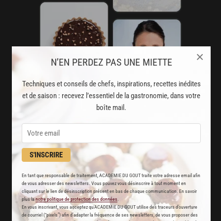
×
N’EN PERDEZ PAS UNE MIETTE
Techniques et conseils de chefs, inspirations, recettes inédites
et de saison : recevez l’essentiel de la gastronomie, dans votre
boîte mail.
AVEC VOTRE ABONNEMENT
S'INSCRIRE
PREMIUM
LA CUISINE DES CHEFS, ENFIN ACCESSIBLE !
En tant que responsable de traitement, ACADEMIE DU GOUT traite votre adresse email afin
de vous adresser des newsletters. Vous pouvez vous désinscrire à tout moment en
cliquant sur le lien de désinscription présent en bas de chaque communication. En savoir
8000
plus la
notre politique de protection des données
.
recettes exclusives
En vous inscrivant, vous acceptez qu'ACADEMIE DU GOUT utilise des traceurs d’ouverture
de courriel (“pixels”) afin d’adapter la fréquence de ses newsletters, de vous proposer des
partagées par vos chefs préférés