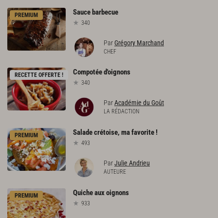
Sauce
barbecue
PREMIUM
340
Par
Grégory Marchand
CHEF
Compotée
d'oignons
RECETTE OFFERTE !
340
Par
Académie du Goût
LA RÉDACTION
Salade
crétoise,
ma
favorite
!
PREMIUM
493
Par
Julie Andrieu
AUTEURE
Quiche
aux
oignons
PREMIUM
933