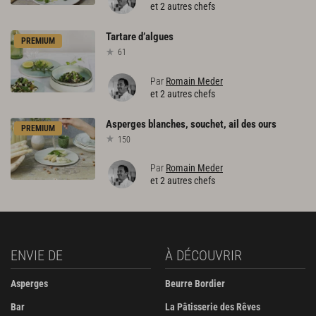
et 2 autres chefs
Tartare
d’algues
PREMIUM
61
Par
Romain Meder
et 2 autres chefs
Asperges
blanches,
souchet,
ail
des
ours
PREMIUM
150
Par
Romain Meder
et 2 autres chefs
ENVIE DE
À DÉCOUVRIR
Asperges
Beurre Bordier
Bar
La Pâtisserie des Rêves