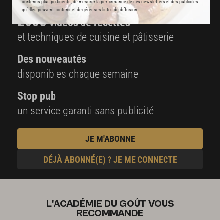
contenus plus pertinents, de mesurer la performance de ses newsletters et des publicités
qu’elles peuvent contenir et de gérer ses listes de diffusion.
2000
vidéos de recettes
et techniques de cuisine et pâtisserie
Des nouveautés
disponibles chaque semaine
Stop pub
un service garanti sans publicité
JE M'ABONNE
DÉJÀ ABONNÉ(E) ? JE ME CONNECTE
L'ACADÉMIE DU GOÛT VOUS
RECOMMANDE