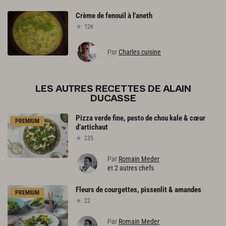
Crème
de
fenouil
à
l'aneth
126
Par
Charles cuisine
LES AUTRES RECETTES DE ALAIN
DUCASSE
Pizza
verde
fine,
pesto
de
chou
kale
&
cœur
PREMIUM
d’artichaut
235
Par
Romain Meder
et 2 autres chefs
Fleurs
de
courgettes,
pissenlit
&
amandes
PREMIUM
22
Par
Romain Meder