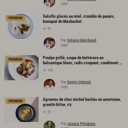
CHEF
Salsifis glacés au miel, crumble de panais,
PREMIUM
kumquat du Masbachet
91
Par
Grégory Marchand
CHEF
Poulpe grillé, soupe de betterave au
PREMIUM
balsamique blanc, radis croquant, condiment kumquat
135
Par
Denny Imbroisi
CHEF
Agrumes de chez michel bachès en amertume,
PREMIUM
granité bitter, riz
31
Par
Jessica Préalpato