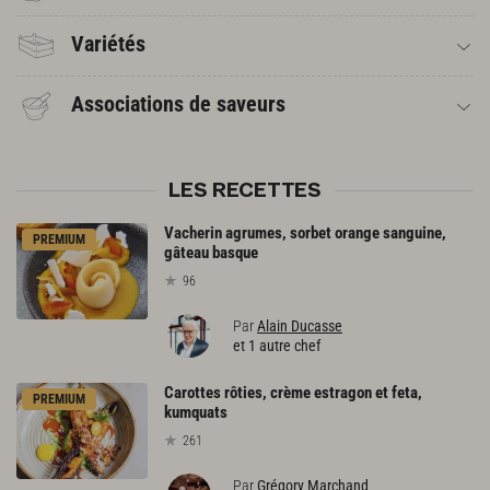
Variétés
Associations de saveurs
LES RECETTES
Vacherin agrumes, sorbet orange sanguine,
PREMIUM
gâteau basque
96
Par
Alain Ducasse
et 1 autre chef
Carottes rôties, crème estragon et feta,
PREMIUM
kumquats
261
Par
Grégory Marchand