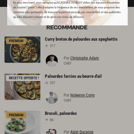
En vous inscrivant, vous acceptez qu'ACADEMIE DU GOUT utilise des traceurs d’ouverture
de courriel (“pixels”) afin d’adapter la fréquence de ses newsletters, de vous proposer des
contenus plus pertinents, de mesurer la performance de ses newsletters et des publicités
qu’elles peuvent contenir et de gérer ses listes de diffusion.
L'ACADÉMIE DU GOÛT VOUS
RECOMMANDE
Curry
breton
de
palourdes
aux
spaghettis
PREMIUM
317
Par
Christophe Adam
CHEF
Palourdes
farcies
au
beurre
d'ail
RECETTE OFFERTE !
207
Par
Nolwenn Corre
CHEF
Brocoli,
palourdes
PREMIUM
66
Par
Alain Ducasse