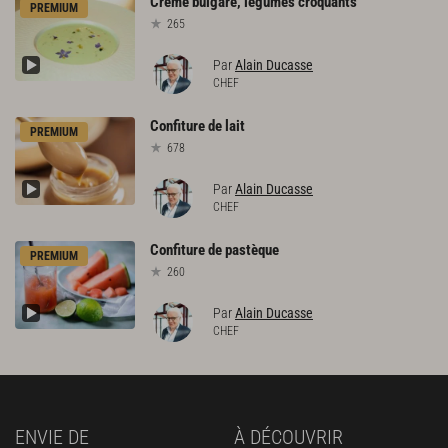
Crème
bulgare,
légumes
croquants
PREMIUM
265
Par
Alain Ducasse
CHEF
Confiture
de
lait
PREMIUM
678
Par
Alain Ducasse
CHEF
Confiture
de
pastèque
PREMIUM
260
Par
Alain Ducasse
CHEF
ENVIE DE
À DÉCOUVRIR