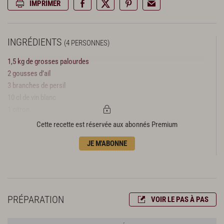
IMPRIMER
INGRÉDIENTS
(4 PERSONNES)
1,5 kg de grosses palourdes
2 gousses d’ail
3 branches de persil
10 cl de vin blanc
1 citron
huile d’olive
Cette recette est réservée aux abonnés Premium
sel, poivre du moulin
JE M'ABONNE
PRÉPARATION
VOIR LE PAS À PAS