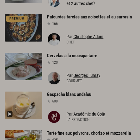
et 2 autres chefs
Palourdes
farcies
aux
noisettes
et
au
sarrasin
PREMIUM
166
Par
Christophe Adam
CHEF
Cervelas
à
la
mousquetaire
120
Par
Georges Tumay
GOURMET
Gaspacho
blanc
andalou
600
Par
Académie du Goût
LA RÉDACTION
Tarte
fine
aux
poivrons,
chorizo
et
mozzarella
635