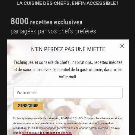
LA CUISINE DES CHEFS, ENFIN ACCESSIBLE !
8000
recettes exclusives
partagées par vos chefs préférés
2000
×
vidéos de recettes
N’EN PERDEZ PAS UNE MIETTE
et techniques de cuisine et pâtisserie
Techniques et conseils de chefs, inspirations, recettes inédites
Des nouveautés
et de saison : recevez l’essentiel de la gastronomie, dans votre
disponibles chaque semaine
boîte mail.
Stop pub
un service garanti sans publicité
S'INSCRIRE
JE M'ABONNE
En tant que responsable de traitement, ACADEMIE DU GOUT traite votre adresse email afin
de vous adresser des newsletters. Vous pouvez vous désinscrire à tout moment en
cliquant sur le lien de désinscription présent en bas de chaque communication. En savoir
DÉJÀ ABONNÉ(E) ? JE ME CONNECTE
plus la
notre politique de protection des données
.