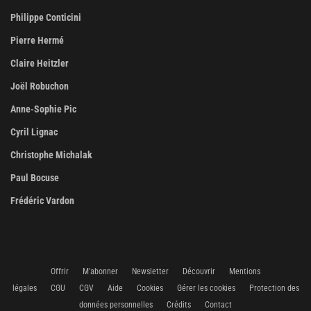
Philippe Conticini
Pierre Hermé
Claire Heitzler
Joël Robuchon
Anne-Sophie Pic
Cyril Lignac
Christophe Michalak
Paul Bocuse
Frédéric Vardon
Offrir
M'abonner
Newsletter
Découvrir
Mentions
légales
CGU
CGV
Aide
Cookies
Gérer les cookies
Protection des
données personnelles
Crédits
Contact