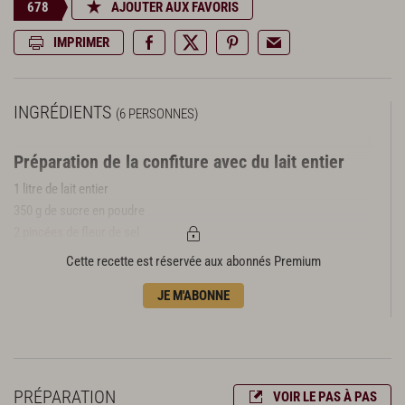
678
AJOUTER AUX FAVORIS
IMPRIMER
INGRÉDIENTS
(6 PERSONNES)
Préparation de la confiture avec du lait entier
1 litre de lait entier
350 g de sucre en poudre
2 pincées de fleur de sel
1 gousse de vanille
Cette recette est réservée aux abonnés Premium
Préparation de la confiture avec du lait
JE M'ABONNE
concentré
1 boîte de 397 g de lait concentré sucré
PRÉPARATION
VOIR LE PAS À PAS