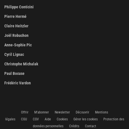
Philippe Conticini
Pierre Hermé
Claire Heitzler
Joël Robuchon
Anne-Sophie Pic
Cyril Lignac
Christophe Michalak
Paul Bocuse
Frédéric Vardon
Offrir
M'abonner
Newsletter
Découvrir
Mentions
légales
CGU
CGV
Aide
Cookies
Gérer les cookies
Protection des
données personnelles
Crédits
Contact