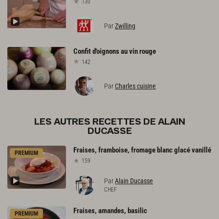
130
Par
Zwilling
Confit
d'oignons
au
vin
rouge
142
Par
Charles cuisine
LES AUTRES RECETTES DE ALAIN
DUCASSE
Fraises,
framboise,
fromage
blanc
glacé
vanillé
PREMIUM
159
Par
Alain Ducasse
CHEF
Fraises,
amandes,
basilic
PREMIUM