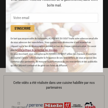
boîte mail.
Des nouveautés
disponibles chaque semaine
Stop pub
S'INSCRIRE
un service garanti sans publicité
En tant que responsable de traitement, ACADEMIE DU GOUT traite votre adresse email afin
de vous adresser des newsletters. Vous pouvez vous désinscrire à tout moment en
cliquant sur le lien de désinscription présent en bas de chaque communication. En savoir
JE M'ABONNE
plus la
notre politique de protection des données
.
En vous inscrivant, vous acceptez qu'ACADEMIE DU GOUT utilise des traceurs d’ouverture
DÉJÀ ABONNÉ(E) ? JE ME CONNECTE
de courriel (“pixels”) afin d’adapter la fréquence de ses newsletters, de vous proposer des
contenus plus pertinents, de mesurer la performance de ses newsletters et des publicités
qu’elles peuvent contenir et de gérer ses listes de diffusion.
Cette vidéo a été réalisée dans une cuisine habillée par nos
partenaires