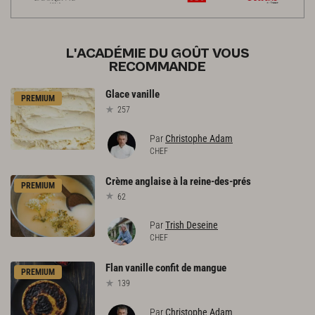
L'ACADÉMIE DU GOÛT VOUS
RECOMMANDE
Glace
vanille
PREMIUM
257
Par
Christophe Adam
CHEF
Crème
anglaise
à
la
reine-des-prés
PREMIUM
62
Par
Trish Deseine
CHEF
Flan
vanille
confit
de
mangue
PREMIUM
139
Par
Christophe Adam