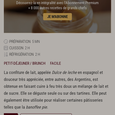
Découvrez-la en intégralité avec l'Abonnement Premium
+ 8 000 autres recettes de grands chefs
JE M'ABONNE
PRÉPARATION
5 MN
CUISSON
2 H
RÉFRIGÉRATION
2 H
PETIT-DÉJEUNER / BRUNCH
FACILE
La confiture de lait, appelée
Dulce de leche
en espagnol et
douceur très appréciée, entre autres, des Argentins, est
obtenue en faisant cuire à feu très doux un mélange de lait et
de sucre. Elle se déguste seule ou sur des tartines. Elle peut
également être utilisée pour réaliser certaines pâtisseries
telles que la
banoffee pie
.