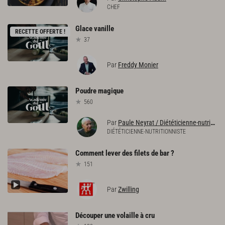
CHEF
Glace
vanille
RECETTE OFFERTE !
37
Par
Freddy Monier
Poudre
magique
560
Par
Paule Neyrat / Diététicienne-nutritionniste
DIÉTÉTICIENNE-NUTRITIONNISTE
Comment
lever
des
filets
de
bar
?
151
Par
Zwilling
Découper
une
volaille
à
cru