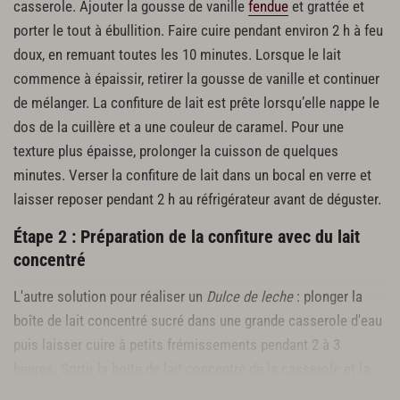
casserole. Ajouter la gousse de vanille
fendue
et grattée et
porter le tout à ébullition. Faire cuire pendant environ 2 h à feu
doux, en remuant toutes les 10 minutes. Lorsque le lait
commence à épaissir, retirer la gousse de vanille et continuer
de mélanger. La confiture de lait est prête lorsqu’elle nappe le
dos de la cuillère et a une couleur de caramel. Pour une
texture plus épaisse, prolonger la cuisson de quelques
minutes. Verser la confiture de lait dans un bocal en verre et
laisser reposer pendant 2 h au réfrigérateur avant de déguster.
Étape 2 : Préparation de la confiture avec du lait
concentré
L'autre solution pour réaliser un
Dulce de leche
: plonger la
boîte de lait concentré sucré dans une grande casserole d'eau
puis laisser cuire à petits frémissements pendant 2 à 3
heures. Sortir la boîte de lait concentré de la casserole et la
laisser se refroidir avant de l’ouvrir.