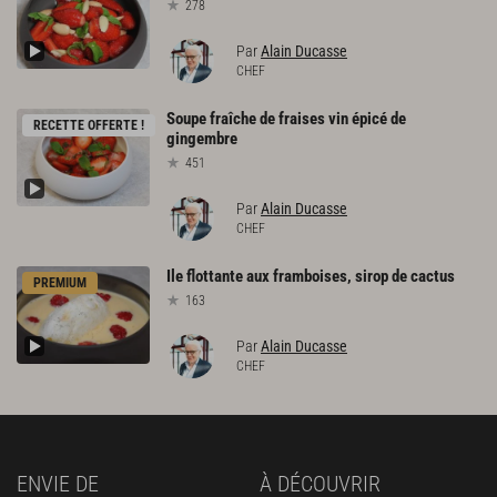
278
Par
Alain Ducasse
CHEF
Soupe
fraîche
de
fraises
vin
épicé
de
RECETTE OFFERTE !
gingembre
451
Par
Alain Ducasse
CHEF
Ile
flottante
aux
framboises,
sirop
de
cactus
PREMIUM
163
Par
Alain Ducasse
CHEF
ENVIE DE
À DÉCOUVRIR