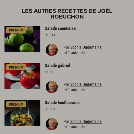
LES AUTRES RECETTES DE JOËL
ROBUCHON
Salade
caennaise
PREMIUM
144
Par
Sophie Dudemaine
et 1 autre chef
Salade
gabriel
PREMIUM
98
Par
Sophie Dudemaine
et 1 autre chef
Salade
honfleuraise
PREMIUM
214
Par
Sophie Dudemaine
et 1 autre chef