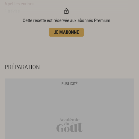
6 petites endives
1 trévise
Sel
Cette recette est réservée aux abonnés Premium
Poivre du moulin
JE M'ABONNE
2 c. à s. de vinaigre de cidre
12 cl d'huile d'arachide
Sel
Poivre du moulin
2 petits oignons
PRÉPARATION
1 petit fenouil
120 g de petites girolles
3 c. à s. d'huile d'olive
2 c. à s. de caviar Sevruga
Un peu de cerfeuil
Sel
Poivre du moulin