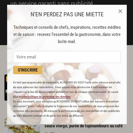
un service garanti sans publicité
×
N’EN PERDEZ PAS UNE MIETTE
JE M'ABONNE
Techniques et conseils de chefs, inspirations, recettes inédites
DÉJÀ ABONNÉ(E) ? JE ME CONNECTE
et de saison : recevez l’essentiel de la gastronomie, dans votre
boîte mail.
L'ACADÉMIE DU GOÛT VOUS
RECOMMANDE
S'INSCRIRE
Damier de Saint-Jacques à la truffe et citron
PREMIUM
caviar
En tant que responsable de traitement, ACADEMIE DU GOUT traite votre adresse email afin
de vous adresser des newsletters. Vous pouvez vous désinscrire à tout moment en
80
cliquant sur le lien de désinscription présent en bas de chaque communication. En savoir
plus la
notre politique de protection des données
.
En vous inscrivant, vous acceptez qu'ACADEMIE DU GOUT utilise des traceurs d’ouverture
Par
Bruno Oger
de courriel (“pixels”) afin d’adapter la fréquence de ses newsletters, de vous proposer des
CHEF
contenus plus pertinents, de mesurer la performance de ses newsletters et des publicités
qu’elles peuvent contenir et de gérer ses listes de diffusion.
Noix de Saint-Jacques de la baie de St-Brieuc,
RECETTE OFFERTE !
sauce vierge, purée de topinambours au café