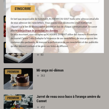
103
S'INSCRIRE
Le
grand
traou
mad
aux
Mara
des
bois
En tant que responsable de traitement, ACADEMIE DU GOUT traite votre adresse email afin
PREMIUM
204
de vous adresser des newsletters. Vous pouvez vous désinscrire à tout moment en
cliquant sur le lien de désinscription présent en bas de chaque communication. En savoir
plus la
notre politique de protection des données
.
En vous inscrivant, vous acceptez qu'ACADEMIE DU GOUT utilise des traceurs d’ouverture
de courriel (“pixels”) afin d’adapter la fréquence de ses newsletters, de vous proposer des
contenus plus pertinents, de mesurer la performance de ses newsletters et des publicités
Damier de Saint-Jacques à la truffe et citron
PREMIUM
qu’elles peuvent contenir et de gérer ses listes de diffusion.
caviar
80
Mi-ange
mi-démon
PREMIUM
363
Jarret de veau osso buco à l'orange amère du
PREMIUM
Cannet
452