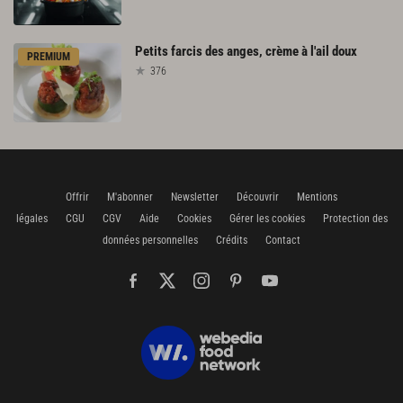
Petits
farcis
des
anges,
crème
à
l'ail
doux
PREMIUM
376
Offrir
M'abonner
Newsletter
Découvrir
Mentions
légales
CGU
CGV
Aide
Cookies
Gérer les cookies
Protection des
données personnelles
Crédits
Contact