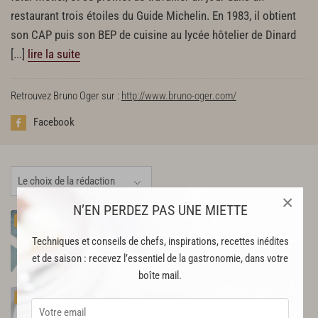
restaurant trois étoiles du Guide Michelin. En 1983, il obtient
son CAP puis son BEP de cuisine au lycée hôtelier de Dinard
[...]
lire la suite
Retrouvez Bruno Oger sur :
http://www.bruno-oger.com/
Facebook
×
N’EN PERDEZ PAS UNE MIETTE
Cappuccino de grenouilles à l'ail doux et vin
PREMIUM
jaune
Techniques et conseils de chefs, inspirations, recettes inédites
49
et de saison : recevez l’essentiel de la gastronomie, dans votre
boîte mail.
Loup de pays contisé à la citronnelle, tarte de
PREMIUM
gambas à la coriandre, riz carnaroli au citron