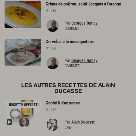
Crème
de
potiron,
saint
Jacques
à
l'orange
280
Par
Georges Tumay
GOURMET
Cervelas
à
la
mousquetaire
120
Par
Georges Tumay
GOURMET
LES AUTRES RECETTES DE ALAIN
DUCASSE
Confetti
d'agrumes
RECETTE OFFERTE !
127
Par
Alain Ducasse
CHEF