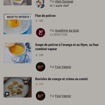
Par
Alain Ducasse
et 1 autre chef
Flan
de
potiron
RECETTE OFFERTE !
562
Par
Académie du Goût
LA RÉDACTION
Soupe de potiron à l’orange et au thym, au four
combiné vapeur
249
Par
Four Vapeur
Ravioles
de
courge
et
crème
au
comté
312
Par
Four Vapeur