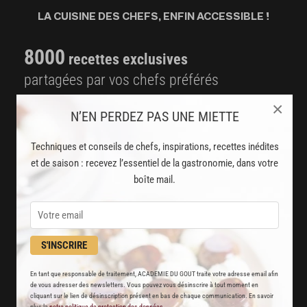
LA CUISINE DES CHEFS, ENFIN ACCESSIBLE !
8000
recettes exclusives
partagées par vos chefs préférés
×
2000
vidéos de recettes
N’EN PERDEZ PAS UNE MIETTE
et techniques de cuisine et pâtisserie
Techniques et conseils de chefs, inspirations, recettes inédites
Des nouveautés
et de saison : recevez l’essentiel de la gastronomie, dans votre
boîte mail.
disponibles chaque semaine
Stop pub
un service garanti sans publicité
S'INSCRIRE
JE M'ABONNE
En tant que responsable de traitement, ACADEMIE DU GOUT traite votre adresse email afin
de vous adresser des newsletters. Vous pouvez vous désinscrire à tout moment en
cliquant sur le lien de désinscription présent en bas de chaque communication. En savoir
DÉJÀ ABONNÉ(E) ? JE ME CONNECTE
plus la
notre politique de protection des données
.