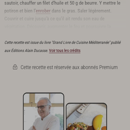
sautoir, chauffer un filet d’huile et 50 g de beurre. Y mettre le
potiron et bien l’
enrober
dans le gras. Saler légèrement.
Couvrir et cuire jusqu’à ce qu’il ait rendu son eau de
végétation. Découvrir, augmenter le feu et poursuivre la
cuisson de façon à le
dessécher
.
Cette recette est issue du livre "Grand Livre de Cuisine Méditerranée" publié
aux Éditions Alain Ducasse.
Voir tous les crédits
Cette recette est réservée aux abonnés Premium