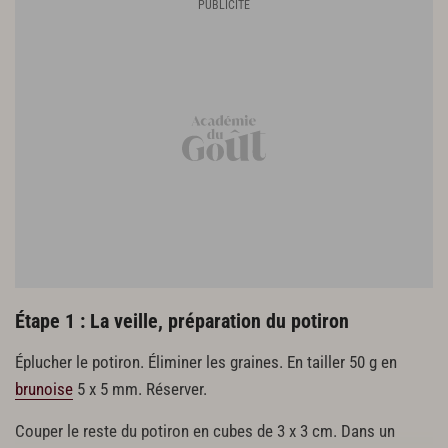
25 cl de bouillon de volaille
30 g de beurre
2 feuilles de sauge
10 g de parmesan
5 cl de jus de bœuf
10 g de truffe
huile d’olive
sel, poivre
Étape 1 : La veille, préparation du potiron
Éplucher le potiron. Éliminer les graines. En tailler 50 g en
brunoise
5 x 5 mm. Réserver.
Couper le reste du potiron en cubes de 3 x 3 cm. Dans un