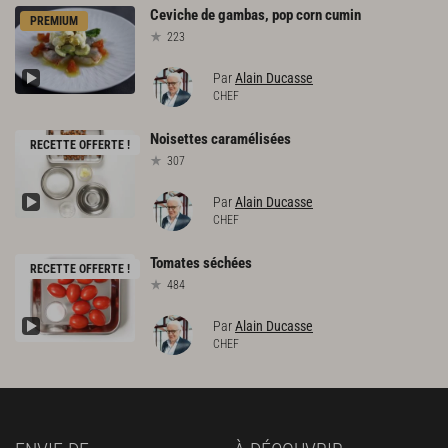
Ceviche
de
gambas,
pop
corn
cumin
PREMIUM
223
Par
Alain Ducasse
CHEF
Noisettes
caramélisées
RECETTE OFFERTE !
307
Par
Alain Ducasse
CHEF
Tomates
séchées
RECETTE OFFERTE !
484
Par
Alain Ducasse
CHEF