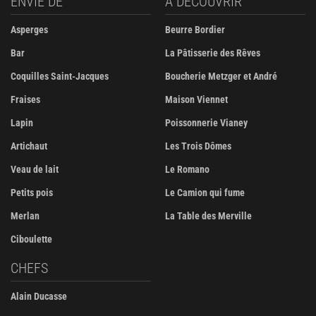
ENVIE DE
À DÉCOUVRIR
Asperges
Beurre Bordier
Bar
La Pâtisserie des Rêves
Coquilles Saint-Jacques
Boucherie Metzger et André
Fraises
Maison Viennet
Lapin
Poissonnerie Vianey
Artichaut
Les Trois Dômes
Veau de lait
Le Romano
Petits pois
Le Camion qui fume
Merlan
La Table des Merville
Ciboulette
CHEFS
Alain Ducasse