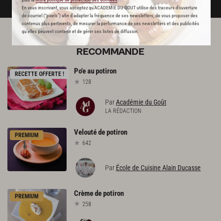
En vous inscrivant, vous acceptez qu'ACADEMIE DU GOUT utilise des traceurs d’ouverture
de courriel (“pixels”) afin d’adapter la fréquence de ses newsletters, de vous proposer des
contenus plus pertinents, de mesurer la performance de ses newsletters et des publicités
qu’elles peuvent contenir et de gérer ses listes de diffusion.
L'ACADÉMIE DU GOÛT VOUS
RECOMMANDE
Po'e
au
potiron
RECETTE OFFERTE !
128
Par
Académie du Goût
LA RÉDACTION
Velouté
de
potiron
PREMIUM
642
Par
École de Cuisine Alain Ducasse
Crème
de
potiron
PREMIUM
258