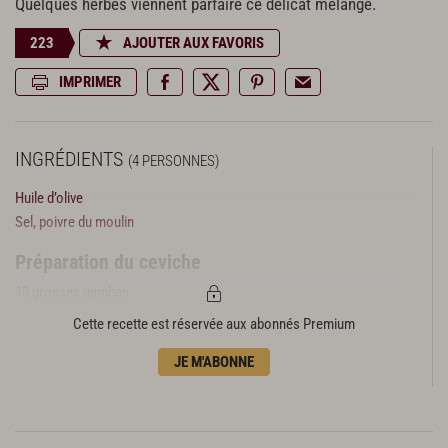
Quelques herbes viennent parfaire ce délicat mélange.
223
AJOUTER AUX FAVORIS
IMPRIMER
INGRÉDIENTS
(4 PERSONNES)
Huile d’olive
Sel, poivre du moulin
Préparation du ceviche
10 grosses gambas
6 citrons verts
Cette recette est réservée aux abonnés Premium
2 oranges
JE M'ABONNE
1 piment vert
4 cébettes
½ botte de marjolaine
½ botte de coriandre