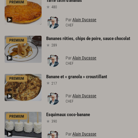
Tarte
tatin
d'ananas
PREMIUM
480
Par
Alain Ducasse
CHEF
Bananes
rôties,
chips
de
poire,
sauce
chocolat
PREMIUM
289
Par
Alain Ducasse
CHEF
Banane
et
«
granola
»
croustillant
PREMIUM
217
Par
Alain Ducasse
CHEF
Esquimaux
coco-banane
PREMIUM
390
Par
Alain Ducasse