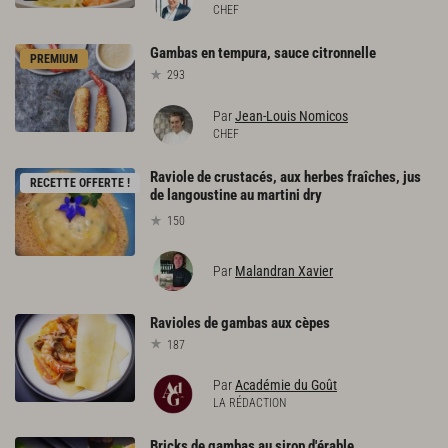
CHEF
Gambas
en
tempura,
sauce
citronnelle
PREMIUM
293
Par
Jean-Louis Nomicos
CHEF
Raviole de crustacés, aux herbes fraîches, jus
RECETTE OFFERTE !
de langoustine au martini dry
150
Par
Malandran Xavier
Ravioles
de
gambas
aux
cèpes
187
Par
Académie du Goût
LA RÉDACTION
Bricks
de
gambas
au
sirop
d'érable