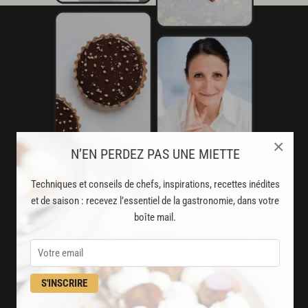
×
N’EN PERDEZ PAS UNE MIETTE
Techniques et conseils de chefs, inspirations, recettes inédites
et de saison : recevez l’essentiel de la gastronomie, dans votre
AVEC VOTRE ABONNEMENT
boîte mail.
PREMIUM
LA CUISINE DES CHEFS, ENFIN ACCESSIBLE !
S'INSCRIRE
8000
recettes exclusives