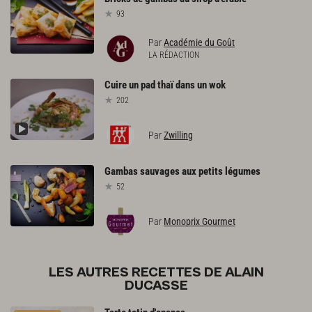
93
Par
Académie du Goût
LA RÉDACTION
Cuire
un
pad
thaï
dans
un
wok
202
Par
Zwilling
Gambas
sauvages
aux
petits
légumes
52
Par
Monoprix Gourmet
LES AUTRES RECETTES DE ALAIN
DUCASSE