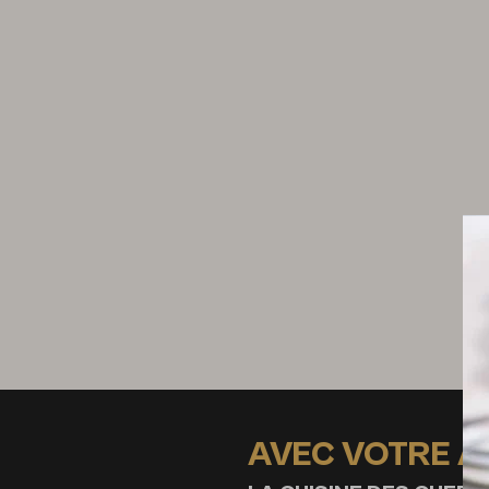
20 g de parmesan râpé
2 g de fleur de thym
Préparation de l’osso-buco
1 carotte
1 branche de céleri
1 oignon paille
1/2 orange non traitée
3 queues de persil
1 branche de thym
1 feuille de laurier
1,5 l de fond blanc de veau
1 boîte de tomates concassées
3 gousses d’ail
AVEC VOTRE 
1 c. à c. de concentré de tomates