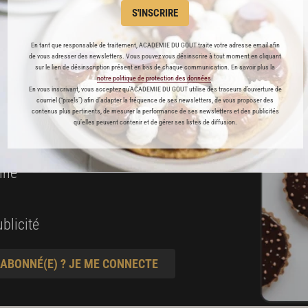
 ENFIN ACCESSIBLE !
S'INSCRIRE
es
En tant que responsable de traitement, ACADEMIE DU GOUT traite votre adresse email afin
de vous adresser des newsletters. Vous pouvez vous désinscrire à tout moment en cliquant
préférés
sur le lien de désinscription présent en bas de chaque communication. En savoir plus la
notre politique de protection des données
.
En vous inscrivant, vous acceptez qu'ACADEMIE DU GOUT utilise des traceurs d’ouverture de
s
courriel (“pixels”) afin d’adapter la fréquence de ses newsletters, de vous proposer des
contenus plus pertinents, de mesurer la performance de ses newsletters et des publicités
t pâtisserie
qu’elles peuvent contenir et de gérer ses listes de diffusion.
ine
blicité
 ABONNÉ(E) ? JE ME CONNECTE