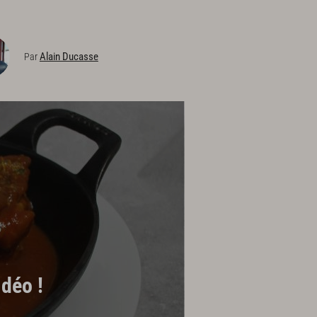
Alain Ducasse
Par
déo !