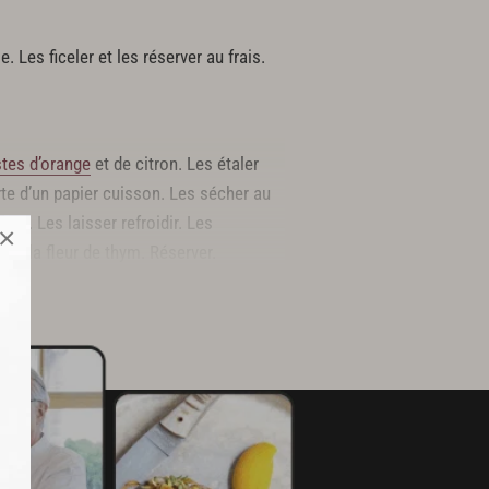
 Les ficeler et les réserver au frais.
tes d’orange
et de citron. Les étaler
te d’un papier cuisson. Les sécher au
ure. Les laisser refroidir. Les
×
 à la fleur de thym. Réserver.