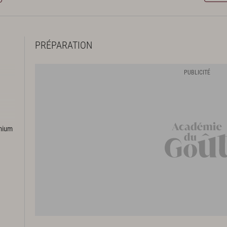
PRÉPARATION
ses
emium