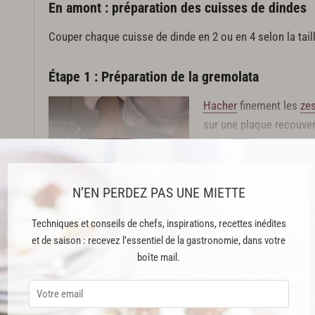
En amont : préparation des cuisses de dindes
Couper chaque cuisse de dinde en 2 ou en 4 selon la taille.
Étape 1 : Préparation de la gremolata
Hacher
finement les
zes
sur une plaque recouver
four à 80°C pendant 1 he
mélanger au parmesan et
N’EN PERDEZ PAS UNE MIETTE
Cette recette est réservée aux abonnés Premium
Techniques et conseils de chefs, inspirations, recettes inédites
et de saison : recevez l’essentiel de la gastronomie, dans votre
boîte mail.
ABONNEMENT PREMIUM