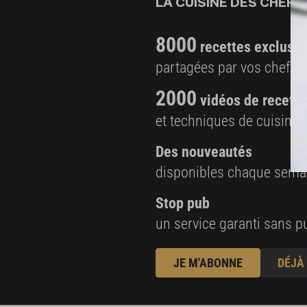
LA CUISINE DES CHEFS,
10 cl de vin blanc sec
10 grains de poivre noir
8000
recettes exclusiv
Finition et présentation
partagées par vos chefs 
2 c. à s. de vinaigre de Barolo
2000
vidéos de recette
et techniques de cuisine e
Des nouveautés
disponibles chaque sema
Stop pub
un service garanti sans pu
JE M'ABONNE
DÉJÀ