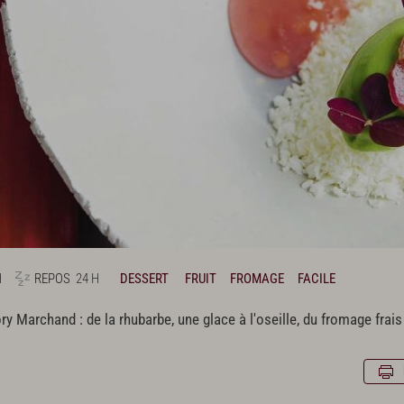
H
REPOS
24 H
DESSERT
FRUIT
FROMAGE
FACILE
y Marchand : de la rhubarbe, une glace à l'oseille, du fromage frai