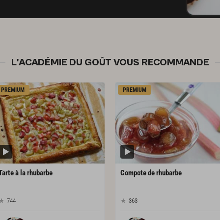
L'ACADÉMIE DU GOÛT VOUS RECOMMANDE
PREMIUM
PREMIUM
Tarte
à
la
rhubarbe
Compote
de
rhubarbe
744
363