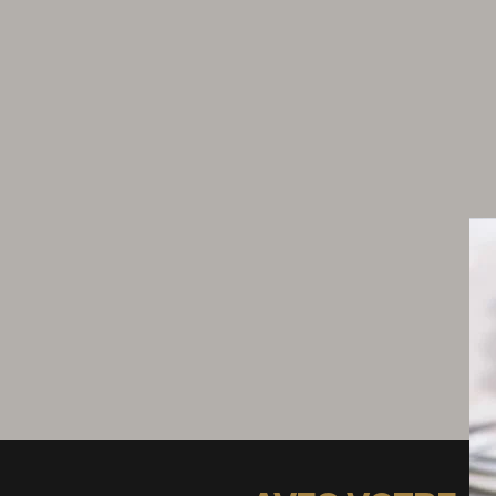
Glace à l'oseille
190 g de lait
60 g de crème
90 g de jaunes d’œufs
40 g de sucre
2 bottes d’oseille
sel
Neige de gingembre
300 g de philadelphia®
60 g de sucre glace
le zeste de 1/2 citron
5 g de gingembre râpé
Dressage et finitions