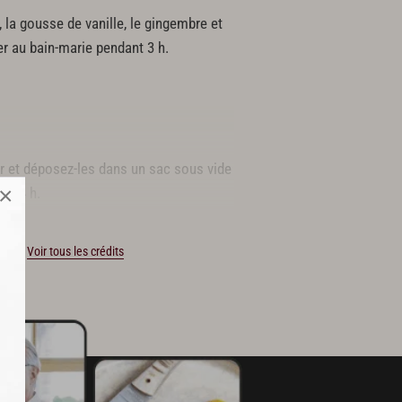
n, la gousse de vanille, le gingembre et
er au bain-marie pendant 3 h.
ur et déposez-les dans un sac sous vide
×
t 24 h.
marinade et réservez le consommé.
casse.
Voir tous les crédits