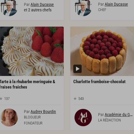
Par
Alain Ducasse
Par
Alain Ducasse
et 2 autres chefs
CHEF
Tarte à la rhubarbe meringuée &
Charlotte
framboise-chocolat
fraises fraiches
137
543
Par
Audrey Bourdin
Par
Académie du Goût
BLOGUEUR
LA RÉDACTION
FONDATEUR