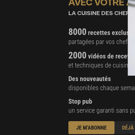
AVEC VOTRE 
quelques feuilles d’oxalis
LA CUISINE DES CHEFS,
8000
recettes exclusiv
partagées par vos chefs 
2000
vidéos de recette
et techniques de cuisine e
Des nouveautés
disponibles chaque sema
Stop pub
un service garanti sans pu
JE M'ABONNE
DÉJÀ