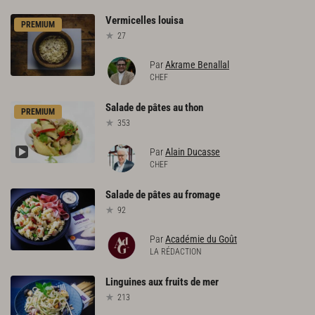
Vermicelles
louisa
PREMIUM
27
Par
Akrame Benallal
CHEF
Salade
de
pâtes
au
thon
PREMIUM
353
Par
Alain Ducasse
CHEF
Salade
de
pâtes
au
fromage
92
Par
Académie du Goût
LA RÉDACTION
Linguines
aux
fruits
de
mer
213