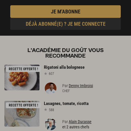
JE M'ABONNE
DÉJÀ ABONNÉ(E) ? JE ME CONNECTE
L'ACADÉMIE DU GOÛT VOUS
RECOMMANDE
Rigatoni
alla
bolognese
RECETTE OFFERTE !
607
Par
Denny Imbroisi
CHEF
Lasagnes,
tomate,
ricotta
RECETTE OFFERTE !
588
Par
Alain Ducasse
et 2 autres chefs