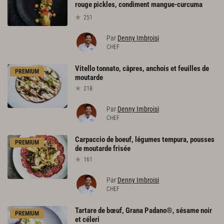
rouge pickles, condiment mangue-curcuma
251
Par
Denny Imbroisi
CHEF
Vitello
tonnato,
câpres,
anchois
et
feuilles
de
PREMIUM
moutarde
218
Par
Denny Imbroisi
CHEF
Carpaccio
de
boeuf,
légumes
tempura,
pousses
PREMIUM
de
moutarde
frisée
161
Par
Denny Imbroisi
CHEF
Tartare
de
bœuf,
Grana
Padano®,
sésame
noir
PREMIUM
et
céleri