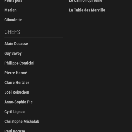
Petits pois
Le Camion qui fume
Merlan
La Table des Merville
Ciboulette
CHEFS
Alain Ducasse
Guy Savoy
Philippe Conticini
Pierre Hermé
Claire Heitzler
Joël Robuchon
Anne-Sophie Pic
Cyril Lignac
Christophe Michalak
Paul Bocuse