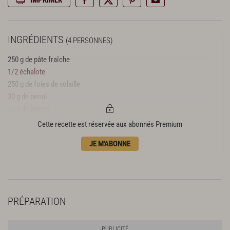
INGRÉDIENTS
(4 PERSONNES)
250 g de pâte fraîche
1/2 échalote
250 g de foies de volaille
30 g de persil
50 g de beurre
1 verre de vin rouge barbera
Cette recette est réservée aux abonnés Premium
180 g de crème
JE M'ABONNE
2 artichauts
huile d’olive extra vierge
feuilles de basilic et pousses d’oseille
pousses de piment
sel & poivre
PRÉPARATION
60 g de grana padano
1 verre d’eau