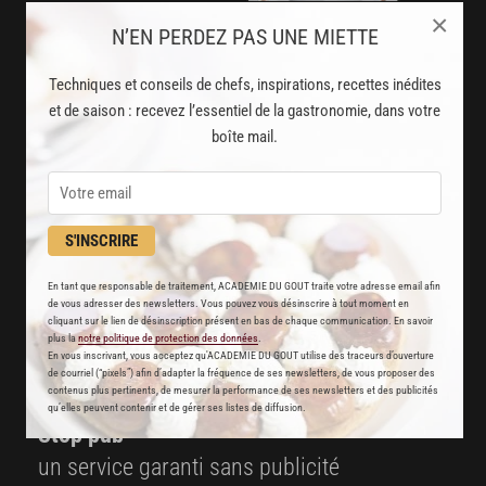
×
N’EN PERDEZ PAS UNE MIETTE
AVEC VOTRE ABONNEMENT
PREMIUM
Techniques et conseils de chefs, inspirations, recettes inédites
et de saison : recevez l’essentiel de la gastronomie, dans votre
LA CUISINE DES CHEFS, ENFIN ACCESSIBLE !
boîte mail.
8000
recettes exclusives
partagées par vos chefs préférés
S'INSCRIRE
2000
vidéos de recettes
En tant que responsable de traitement, ACADEMIE DU GOUT traite votre adresse email afin
et techniques de cuisine et pâtisserie
de vous adresser des newsletters. Vous pouvez vous désinscrire à tout moment en
cliquant sur le lien de désinscription présent en bas de chaque communication. En savoir
plus la
notre politique de protection des données
.
Des nouveautés
En vous inscrivant, vous acceptez qu'ACADEMIE DU GOUT utilise des traceurs d’ouverture
de courriel (“pixels”) afin d’adapter la fréquence de ses newsletters, de vous proposer des
disponibles chaque semaine
contenus plus pertinents, de mesurer la performance de ses newsletters et des publicités
qu’elles peuvent contenir et de gérer ses listes de diffusion.
Stop pub
un service garanti sans publicité