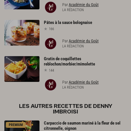
Par
Académie du Goût
LA RÉDACTION
Pâtes
à
la
sauce
bolognaise
166
Par
Académie du Goût
LA RÉDACTION
Gratin
de
coquillettes
reblochon/morbier/mimolette
144
Par
Académie du Goût
LA RÉDACTION
LES AUTRES RECETTES DE DENNY
IMBROISI
Carpaccio de saumon mariné à la fleur de sel
PREMIUM
citronnelle, oignon