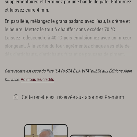
supplémentaires et terminez par une bande de pâte. Enfournez
et laissez cuire 4 min.
En parallèle, mélangez le grana padano avec l’eau, la crème et
le beurre. Mettez le tout à chauffer sans excéder 70 °C.
Laissez redescendre à 40 °C puis émulsionnez avec un mixeur
plongeant. À la sortie du four, agrémentez chaque assiette de
dés d’artichauts, d’artichauts frits et de pousses de piment.
Disposez l’émulsion et servez.
Cette recette est issue du livre "LA PASTA È LA VITA" publié aux Éditions Alain
Ducasse.
Voir tous les crédits
Cette recette est réservée aux abonnés Premium