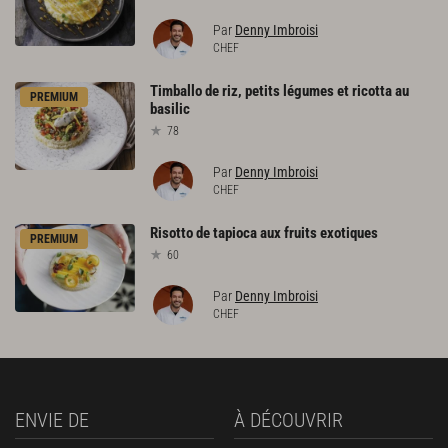
Par
Denny Imbroisi
CHEF
Timballo
de
riz,
petits
légumes
et
ricotta
au
PREMIUM
basilic
78
Par
Denny Imbroisi
CHEF
Risotto
de
tapioca
aux
fruits
exotiques
PREMIUM
60
Par
Denny Imbroisi
CHEF
ENVIE DE
À DÉCOUVRIR