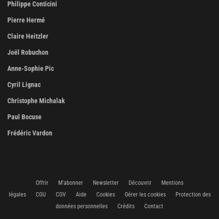
Philippe Conticini
Pierre Hermé
Claire Heitzler
Joël Robuchon
Anne-Sophie Pic
Cyril Lignac
Christophe Michalak
Paul Bocuse
Frédéric Vardon
Offrir
M'abonner
Newsletter
Découvrir
Mentions
légales
CGU
CGV
Aide
Cookies
Gérer les cookies
Protection des
données personnelles
Crédits
Contact