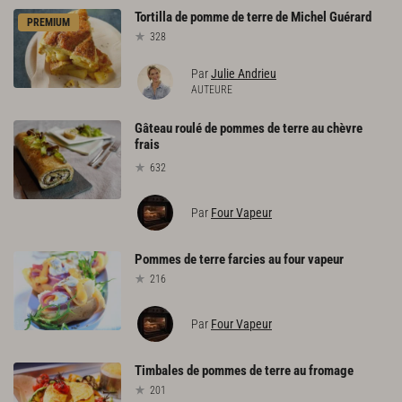
Tortilla
de
pomme
de
terre
de
Michel
Guérard
PREMIUM
328
Par
Julie Andrieu
AUTEURE
Gâteau roulé de pommes de terre au chèvre
frais
632
Par
Four Vapeur
Pommes
de
terre
farcies
au
four
vapeur
216
Par
Four Vapeur
Timbales
de
pommes
de
terre
au
fromage
201