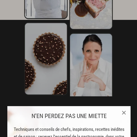
AVEC VOTRE ABONNEMENT
×
N’EN PERDEZ PAS UNE MIETTE
PREMIUM
Techniques et conseils de chefs, inspirations, recettes inédites
LA CUISINE DES CHEFS, ENFIN ACCESSIBLE !
et de saison : recevez l’essentiel de la gastronomie, dans votre