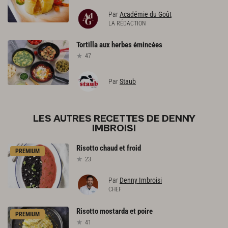
Par
Académie du Goût
LA RÉDACTION
Tortilla
aux
herbes
émincées
47
Par
Staub
LES AUTRES RECETTES DE DENNY
IMBROISI
Risotto
chaud
et
froid
PREMIUM
23
Par
Denny Imbroisi
CHEF
Risotto
mostarda
et
poire
PREMIUM
41