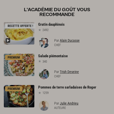
L'ACADÉMIE DU GOÛT VOUS
RECOMMANDE
Gratin
dauphinois
RECETTE OFFERTE !
2492
Par
Alain Ducasse
CHEF
Salade
piémontaise
PREMIUM
340
Par
Trish Deseine
CHEF
Pommes
de
terre
sarladaises
de
Roger
PREMIUM
1259
Par
Julie Andrieu
AUTEURE