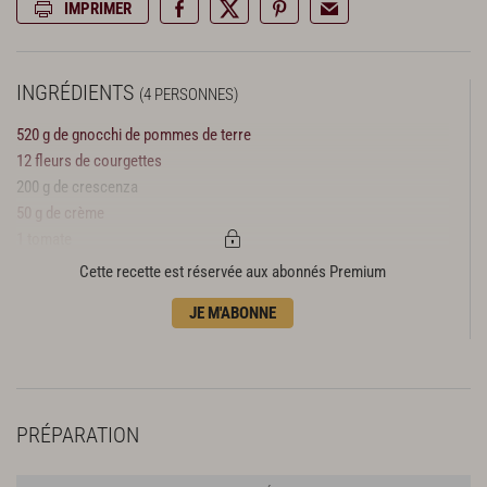
IMPRIMER
INGRÉDIENTS
(4 PERSONNES)
520 g de gnocchi de pommes de terre
12 fleurs de courgettes
200 g de crescenza
50 g de crème
1 tomate
2 courgettes
Cette recette est réservée aux abonnés Premium
2 champignons de paris
JE M'ABONNE
25 g de beurre
grana padano
pousses de basilic thaï
huile d’olive
sel
PRÉPARATION
poivre