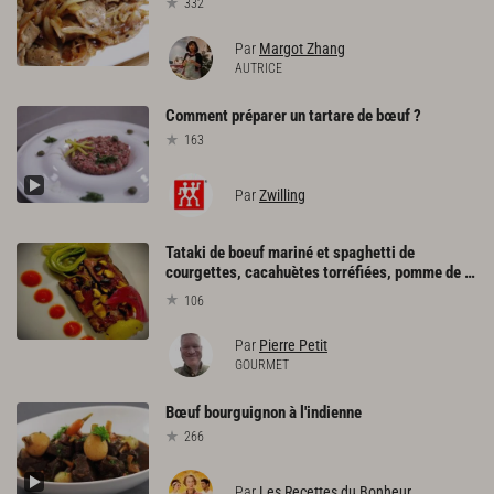
332
Par
Margot Zhang
AUTRICE
Comment
préparer
un
tartare
de
bœuf
?
163
Par
Zwilling
Tataki de boeuf mariné et spaghetti de
courgettes, cacahuètes torréfiées, pomme de terre confite, condiment poivron, oignons pickles
106
Par
Pierre Petit
GOURMET
Bœuf
bourguignon
à
l'indienne
266
Par
Les Recettes du Bonheur