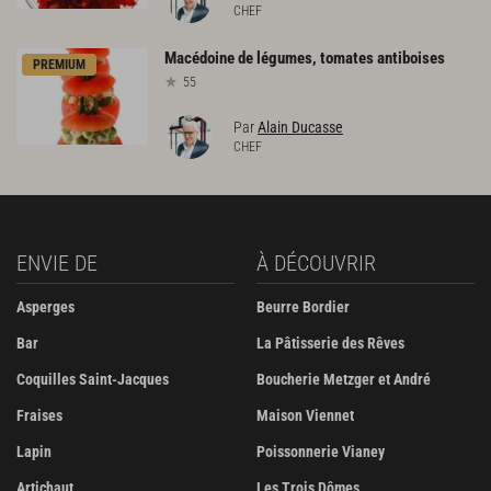
CHEF
Macédoine
de
légumes,
tomates
antiboises
PREMIUM
55
Par
Alain Ducasse
CHEF
ENVIE DE
À DÉCOUVRIR
Asperges
Beurre Bordier
Bar
La Pâtisserie des Rêves
Coquilles Saint-Jacques
Boucherie Metzger et André
Fraises
Maison Viennet
Lapin
Poissonnerie Vianey
Artichaut
Les Trois Dômes