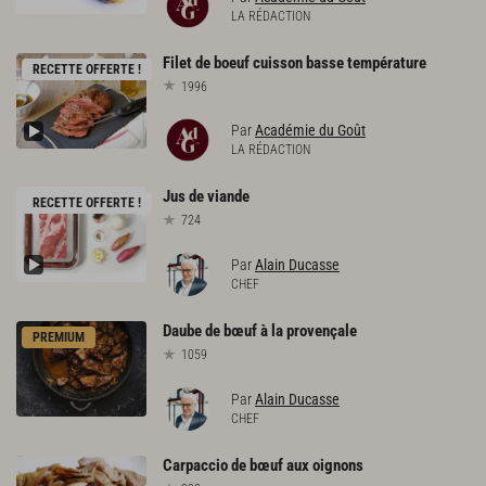
LA RÉDACTION
Filet
de
boeuf
cuisson
basse
température
RECETTE OFFERTE !
1996
Par
Académie du Goût
LA RÉDACTION
Jus
de
viande
RECETTE OFFERTE !
724
Par
Alain Ducasse
CHEF
Daube
de
bœuf
à
la
provençale
PREMIUM
1059
Par
Alain Ducasse
CHEF
Carpaccio
de
bœuf
aux
oignons