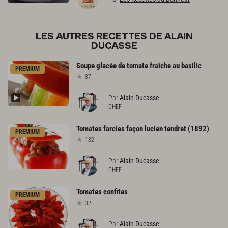
LES AUTRES RECETTES DE ALAIN
DUCASSE
Soupe
glacée
de
tomate
fraîche
au
basilic
PREMIUM
87
Par
Alain Ducasse
CHEF
Tomates
farcies
façon
lucien
tendret
(1892)
PREMIUM
182
Par
Alain Ducasse
CHEF
Tomates
confites
PREMIUM
32
Par
Alain Ducasse