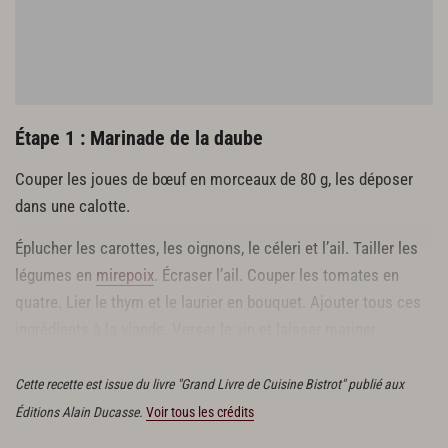
Étape 1 : Marinade de la daube
Couper les joues de bœuf en morceaux de 80 g, les déposer
dans une calotte.
Éplucher les carottes, les oignons, le céleri et l’ail. Tailler les
légumes en
mirepoix
. Écraser l’ail. Couper les tomates en
quatre. Lier le thym et le laurier en bouquet. Ajouter tous ces
ingrédients à la viande. Verser le vin et laisser mariner
pendant 6 heures au réfrigérateur.
Cette recette est issue du livre "Grand Livre de Cuisine Bistrot" publié aux
Éditions Alain Ducasse.
Voir tous les crédits