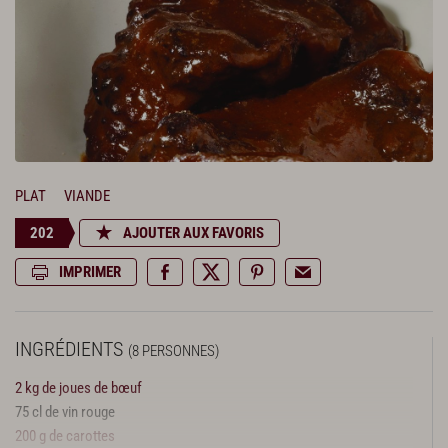
PLAT
VIANDE
202
AJOUTER AUX FAVORIS
IMPRIMER
INGRÉDIENTS
(8 PERSONNES)
2 kg de joues de bœuf
75 cl de vin rouge
200 g de carottes