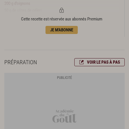
200 g d’oignons
50 g de côtes de céleri
1 l de fond de veau
Cette recette est réservée aux abonnés Premium
2 tomates
JE M'ABONNE
3 branches de thym
1 feuille de laurier
4 gousses d’ail
2 cl d’huile d’olive
poivre du moulin
PRÉPARATION
VOIR LE PAS À PAS
fleur de sel
Confection des gnocchi
500 g de pommes de terre de conservation (bintje)
1 kg de gros sel
150 g de farine
1 œuf
noix de muscade
3 cl d’huile d’olive
40 g de parmesan râpé