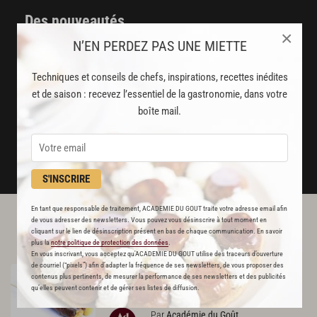
Des nouveautés
×
disponibles chaque semaine
N’EN PERDEZ PAS UNE MIETTE
Stop pub
Techniques et conseils de chefs, inspirations, recettes inédites
un service garanti sans publicité
et de saison : recevez l’essentiel de la gastronomie, dans votre
boîte mail.
JE M'ABONNE
DÉJÀ ABONNÉ(E) ? JE ME CONNECTE
S'INSCRIRE
En tant que responsable de traitement, ACADEMIE DU GOUT traite votre adresse email afin
de vous adresser des newsletters. Vous pouvez vous désinscrire à tout moment en
L'ACADÉMIE DU GOÛT VOUS
cliquant sur le lien de désinscription présent en bas de chaque communication. En savoir
RECOMMANDE
plus la
notre politique de protection des données
.
En vous inscrivant, vous acceptez qu'ACADEMIE DU GOUT utilise des traceurs d’ouverture
de courriel (“pixels”) afin d’adapter la fréquence de ses newsletters, de vous proposer des
Brochettes
de
bœuf
au
fromage
RECETTE OFFERTE !
contenus plus pertinents, de mesurer la performance de ses newsletters et des publicités
186
qu’elles peuvent contenir et de gérer ses listes de diffusion.
Par
Académie du Goût