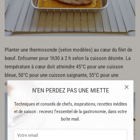
Planter une thermosonde (selon modèles) au cœur du filet de
bœuf. Enfourner pour 1h30 à 2 h selon la cuisson désirée. La
température à cœur doit atteindre 45°C pour une cuisson
bleue, 50°C pour une cuisson saignante, 55°C pour une
cuisson à point et plus de 60°C pour une viande bien cuite.
×
N’EN PERDEZ PAS UNE MIETTE
Techniques et conseils de chefs, inspirations, recettes inédites
et de saison : recevez l’essentiel de la gastronomie, dans votre
boîte mail.