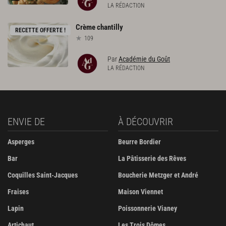
LA RÉDACTION
Crème
chantilly
RECETTE OFFERTE !
109
Par
Académie du Goût
LA RÉDACTION
ENVIE DE
À DÉCOUVRIR
Asperges
Beurre Bordier
Bar
La Pâtisserie des Rêves
Coquilles Saint-Jacques
Boucherie Metzger et André
Fraises
Maison Viennet
Lapin
Poissonnerie Vianey
Artichaut
Les Trois Dômes