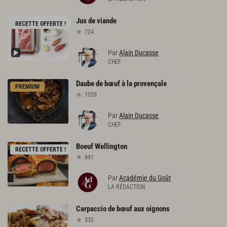
Jus
de
viande
RECETTE OFFERTE !
724
Par
Alain Ducasse
CHEF
Daube
de
bœuf
à
la
provençale
PREMIUM
1059
Par
Alain Ducasse
CHEF
Boeuf
Wellington
RECETTE OFFERTE !
991
Par
Académie du Goût
LA RÉDACTION
Carpaccio
de
bœuf
aux
oignons
332