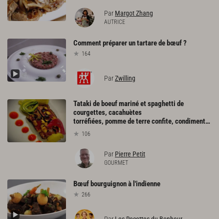
Par
Margot Zhang
AUTRICE
Comment
préparer
un
tartare
de
bœuf
?
164
Par
Zwilling
Tataki de boeuf mariné et spaghetti de
courgettes, cacahuètes
torréfiées, pomme de terre confite, condiment poivron, oignons pickles
106
Par
Pierre Petit
GOURMET
Bœuf
bourguignon
à
l'indienne
266
Par
Les Recettes du Bonheur