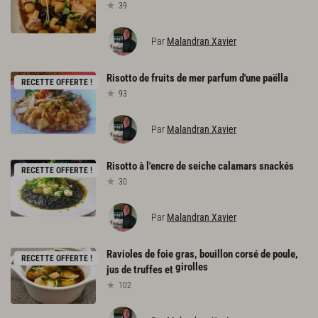
39
Par
Malandran Xavier
Risotto
de
fruits
de
mer
parfum
d'une
paëlla
RECETTE OFFERTE !
93
Par
Malandran Xavier
Risotto
à
l'encre
de
seiche
calamars
snackés
RECETTE OFFERTE !
30
Par
Malandran Xavier
Ravioles de foie gras, bouillon corsé de poule,
RECETTE OFFERTE !
girolles
jus de truffes et
102