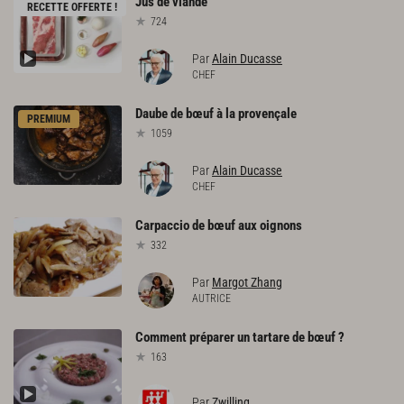
Jus
de
viande
RECETTE OFFERTE !
724
Par
Alain Ducasse
CHEF
Daube
de
bœuf
à
la
provençale
PREMIUM
1059
Par
Alain Ducasse
CHEF
Carpaccio
de
bœuf
aux
oignons
332
Par
Margot Zhang
AUTRICE
Comment
préparer
un
tartare
de
bœuf
?
163
Par
Zwilling