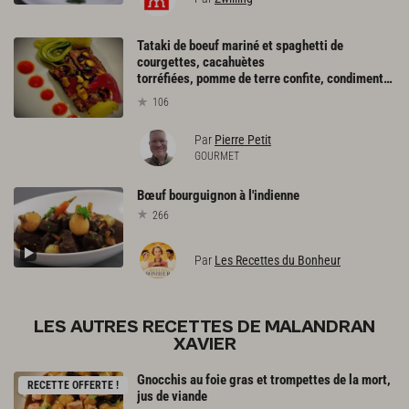
Tataki de boeuf mariné et spaghetti de
courgettes, cacahuètes
torréfiées, pomme de terre confite, condiment poivron, oignons pickles
106
Par
Pierre Petit
GOURMET
Bœuf
bourguignon
à
l'indienne
266
Par
Les Recettes du Bonheur
LES AUTRES RECETTES DE MALANDRAN
XAVIER
Gnocchis
au
foie
gras
et
trompettes
de
la
mort,
RECETTE OFFERTE !
jus
de
viande