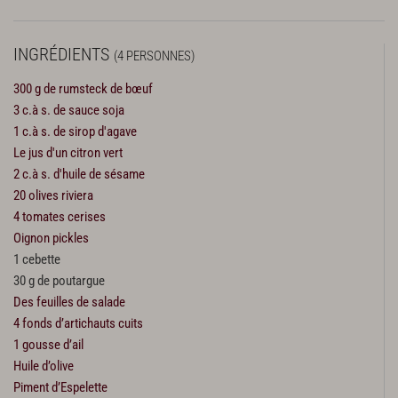
INGRÉDIENTS
(4 PERSONNES)
300 g de rumsteck de bœuf
3 c.à s. de sauce soja
1 c.à s. de sirop d'agave
Le jus d'un citron vert
2 c.à s. d'huile de sésame
20 olives riviera
4 tomates cerises
Oignon pickles
1 cebette
30 g de poutargue
Des feuilles de salade
4 fonds d’artichauts cuits
1 gousse d’ail
Huile d’olive
Piment d’Espelette