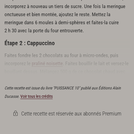
incorporez à nouveau un tiers de sucre. Une fois la meringue
onctueuse et bien montée, ajoutez le reste. Mettez la
meringue dans 6 moules à demi-sphères et faites-la cuire
2 h 30 avec la porte du four entrouverte.
Étape 2 : Cappuccino
Faites fondre les 2 chocolats au four à micro-ondes, puis
incorporez le
praliné noisette
. Faites bouillir le lait et versez-le
bouillant dessus. Mélangez 500 g de ce chocolat chaud avec
le café liquide.
Cette recette est issue du livre "PUISSANCE 10" publié aux Éditions Alain
Ducasse.
Voir tous les crédits
Cette recette est réservée aux abonnés Premium