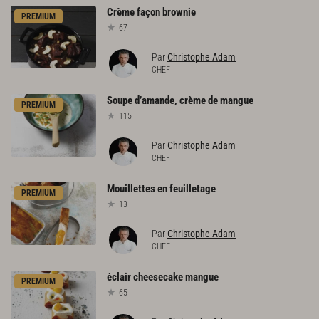
Crème
façon
brownie
PREMIUM
67
Par
Christophe Adam
CHEF
Soupe
d’amande,
crème
de
mangue
PREMIUM
115
Par
Christophe Adam
CHEF
Mouillettes
en
feuilletage
PREMIUM
13
Par
Christophe Adam
CHEF
éclair
cheesecake
mangue
PREMIUM
65