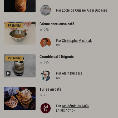
Par
École de Cuisine Alain Ducasse
Crème
onctueuse
café
PREMIUM
228
Par
Christophe Michalak
CHEF
Crumble
café
liégeois
PREMIUM
395
Par
Alain Ducasse
CHEF
Tuiles
au
café
231
Par
Académie du Goût
LA RÉDACTION