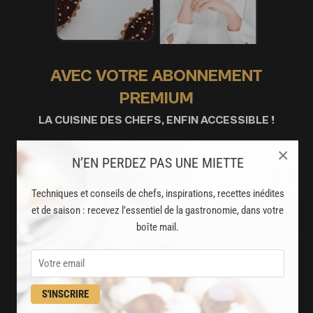
AVEC VOTRE ABONNEMENT
PREMIUM
LA CUISINE DES CHEFS, ENFIN ACCESSIBLE !
×
8000
N’EN PERDEZ PAS UNE MIETTE
recettes exclusives
partagées par vos chefs préférés
Techniques et conseils de chefs, inspirations, recettes inédites
et de saison : recevez l’essentiel de la gastronomie, dans votre
2000
vidéos de recettes
boîte mail.
et techniques de cuisine et pâtisserie
Des nouveautés
disponibles chaque semaine
S'INSCRIRE