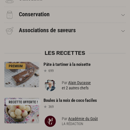
Conservation
Associations de saveurs
LES RECETTES
Pâte
à
tartiner
à
la
noisette
PREMIUM
699
Par
Alain Ducasse
et 2 autres chefs
Boules
à
la
noix
de
coco
faciles
RECETTE OFFERTE !
369
Par
Académie du Goût
LA RÉDACTION