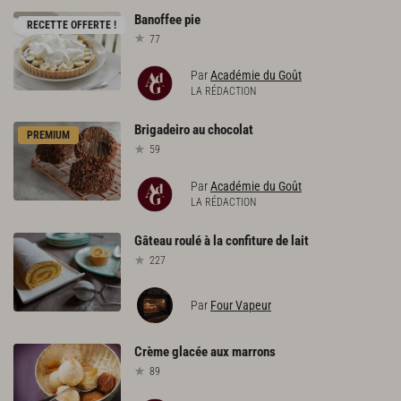
Banoffee
pie
RECETTE OFFERTE !
77
Par
Académie du Goût
LA RÉDACTION
Brigadeiro
au
chocolat
PREMIUM
59
Par
Académie du Goût
LA RÉDACTION
Gâteau
roulé
à
la
confiture
de
lait
227
Par
Four Vapeur
Crème
glacée
aux
marrons
89