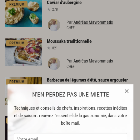
Caviar
d’aubergine
PREMIUM
278
Par
Andréas Mavrommatis
CHEF
Moussaka
traditionnelle
PREMIUM
821
Par
Andréas Mavrommatis
CHEF
Barbecue
de
légumes
d’été,
sauce
argousier
PREMIUM
96
×
N’EN PERDEZ PAS UNE MIETTE
Par
Romain Meder
et 2 autres chefs
Techniques et conseils de chefs, inspirations, recettes inédites
et de saison : recevez l’essentiel de la gastronomie, dans votre
Compotée
d’aubergine
au
citron
confit
PREMIUM
boîte mail.
82
Par
Joël Robuchon