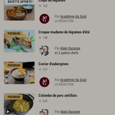
Chips
de
légumes
RECETTE OFFERTE !
162
Par
Académie du Goût
LA RÉDACTION
Croque-madame
de
légumes
d’été
PREMIUM
138
Par
Alain Ducasse
et 2 autres chefs
Caviar
d'aubergines
PREMIUM
237
Par
Académie du Goût
LA RÉDACTION
Colombo
de
porc
antillais
PREMIUM
635
Par
Alain Ducasse