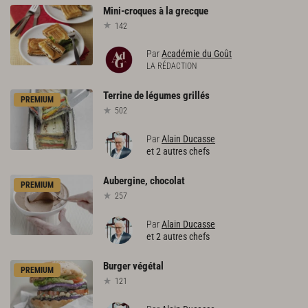
Mini-croques
à
la
grecque
142
Par
Académie du Goût
LA RÉDACTION
Terrine
de
légumes
grillés
PREMIUM
502
Par
Alain Ducasse
et 2 autres chefs
Aubergine,
chocolat
PREMIUM
257
Par
Alain Ducasse
et 2 autres chefs
Burger
végétal
PREMIUM
121