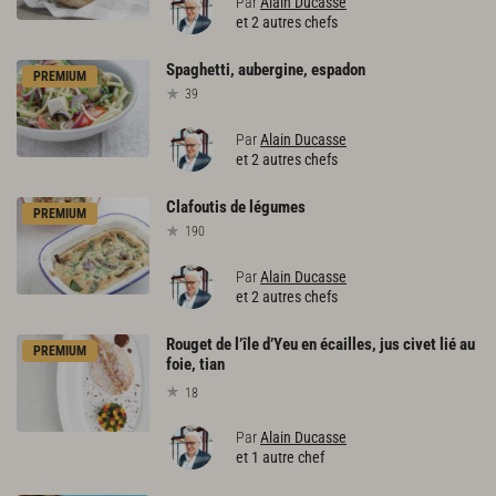
Par
Alain Ducasse
et 2 autres chefs
Spaghetti,
aubergine,
espadon
PREMIUM
39
Par
Alain Ducasse
et 2 autres chefs
Clafoutis
de
légumes
PREMIUM
190
Par
Alain Ducasse
et 2 autres chefs
Rouget de l’île d’Yeu en écailles, jus civet lié au
PREMIUM
foie, tian
18
Par
Alain Ducasse
et 1 autre chef