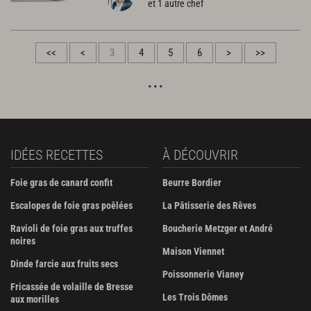
et 1 autre chef
<<
<
3
4
5
6
>
>>
IDÉES RECETTES
À DÉCOUVRIR
Foie gras de canard confit
Beurre Bordier
Escalopes de foie gras poêlées
La Pâtisserie des Rêves
Ravioli de foie gras aux truffes
Boucherie Metzger et André
noires
Maison Viennet
Dinde farcie aux fruits secs
Poissonnerie Vianey
Fricassée de volaille de Bresse
Les Trois Dômes
aux morilles