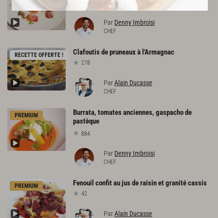
640
Par
Denny Imbroisi
CHEF
Clafoutis
de
pruneaux
à
l'Armagnac
RECETTE OFFERTE !
278
Par
Alain Ducasse
CHEF
Burrata, tomates anciennes, gaspacho de
PREMIUM
pastèque
884
Par
Denny Imbroisi
CHEF
Fenouil
confit
au
jus
de
raisin
et
granité
cassis
PREMIUM
42
Par
Alain Ducasse