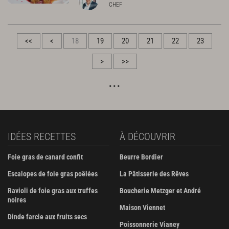
CHEF
<<
<
18
19
20
21
22
23
>
>>
IDÉES RECETTES
À DÉCOUVRIR
Foie gras de canard confit
Beurre Bordier
Escalopes de foie gras poêlées
La Pâtisserie des Rêves
Ravioli de foie gras aux truffes
Boucherie Metzger et André
noires
Maison Viennet
Dinde farcie aux fruits secs
Poissonnerie Vianey