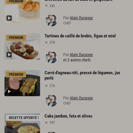
PREMIUM
345
Par
Alain Ducasse
CHEF
Tartines
de
caillé
de
brebis,
figue
et
miel
PREMIUM
378
Par
Alain Ducasse
et 2 autres chefs
Carré d'agneau rôti, pressé de légumes, jus
PREMIUM
perlé
276
Par
Alain Ducasse
CHEF
Cake
jambon,
feta
et
olives
RECETTE OFFERTE !
597