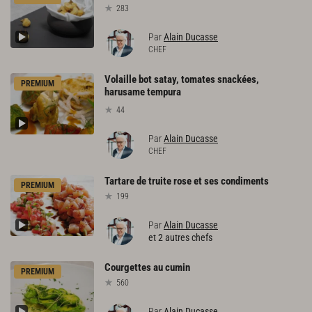
283
Par
Alain Ducasse
CHEF
Volaille bot satay, tomates snackées,
PREMIUM
harusame tempura
44
Par
Alain Ducasse
CHEF
Tartare
de
truite
rose
et
ses
condiments
PREMIUM
199
Par
Alain Ducasse
et 2 autres chefs
Courgettes
au
cumin
PREMIUM
560
Par
Alain Ducasse