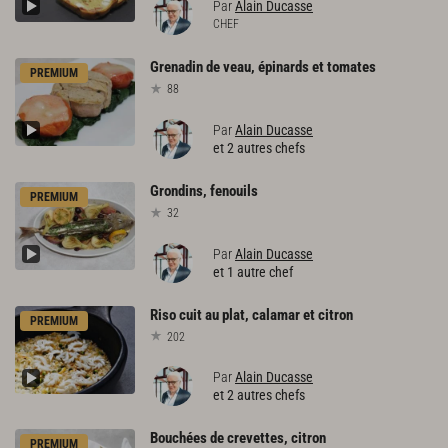
Par
Alain Ducasse
CHEF
Grenadin
de
veau,
épinards
et
tomates
PREMIUM
88
Par
Alain Ducasse
et 2 autres chefs
Grondins,
fenouils
PREMIUM
32
Par
Alain Ducasse
et 1 autre chef
Riso
cuit
au
plat,
calamar
et
citron
PREMIUM
202
Par
Alain Ducasse
et 2 autres chefs
Bouchées
de
crevettes,
citron
PREMIUM