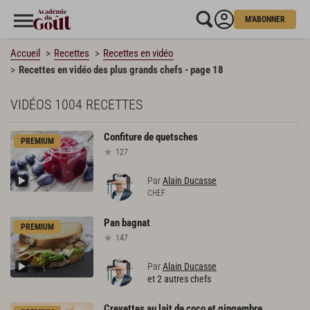
M'ABONNER
Accueil
Recettes
Recettes en vidéo
Recettes en vidéo des plus grands chefs - page 18
VIDÉOS
1004 RECETTES
Confiture
de
quetsches
PREMIUM
127
Par
Alain Ducasse
CHEF
Pan
bagnat
PREMIUM
147
Par
Alain Ducasse
et 2 autres chefs
Crevettes
au
lait
de
coco
et
gingembre