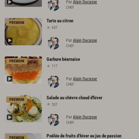
Par
Alain Ducasse
CHEF
Tarte
au
citron
PREMIUM
637
Par
Alain Ducasse
CHEF
Garbure
béarnaise
PREMIUM
117
Par
Alain Ducasse
CHEF
Salade
au
chèvre
chaud
d'hiver
PREMIUM
537
Par
Alain Ducasse
CHEF
Poêlée
de
fruits
d’hiver
au
jus
de
passion
PREMIUM