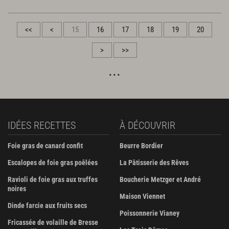
<<
<
15
16
17
18
19
20
>
>>
IDÉES RECETTES
À DÉCOUVRIR
Foie gras de canard confit
Beurre Bordier
Escalopes de foie gras poêlées
La Pâtisserie des Rêves
Ravioli de foie gras aux truffes
Boucherie Metzger et André
noires
Maison Viennet
Dinde farcie aux fruits secs
Poissonnerie Vianey
Fricassée de volaille de Bresse