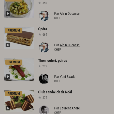
359
Par
Alain Ducasse
CHEF
Opéra
PREMIUM
669
Par
Alain Ducasse
CHEF
Thon,
céleri,
poires
PREMIUM
299
Par
Yoni Saada
CHEF
Club
sandwich
de
Noël
PREMIUM
274
Par
Laurent André
CHEF