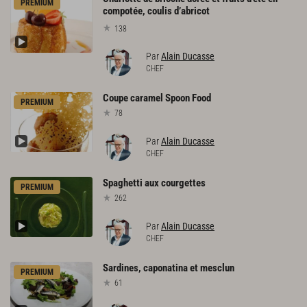
PREMIUM
compotée, coulis d’abricot
138
Par
Alain Ducasse
CHEF
Coupe
caramel
Spoon
Food
PREMIUM
78
Par
Alain Ducasse
CHEF
Spaghetti
aux
courgettes
PREMIUM
262
Par
Alain Ducasse
CHEF
Sardines,
caponatina
et
mesclun
PREMIUM
61