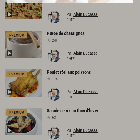
1579
Par
Alain Ducasse
CHEF
Purée
de
châtaignes
PREMIUM
249
Par
Alain Ducasse
CHEF
Poulet
rôti
aux
poivrons
PREMIUM
178
Par
Alain Ducasse
CHEF
Salade
de
riz
au
thon
d’hiver
PREMIUM
63
Par
Alain Ducasse
CHEF