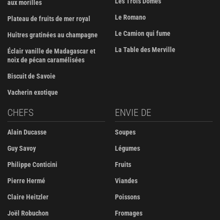
Les Trois Dômes
aux morilles
Le Romano
Plateau de fruits de mer royal
Le Camion qui fume
Huîtres gratinées au champagne
La Table des Merville
Éclair vanille de Madagascar et
noix de pécan caramélisées
Biscuit de Savoie
Vacherin exotique
CHEFS
ENVIE DE
Alain Ducasse
Soupes
Guy Savoy
Légumes
Philippe Conticini
Fruits
Pierre Hermé
Viandes
Claire Heitzler
Poissons
Joël Robuchon
Fromages