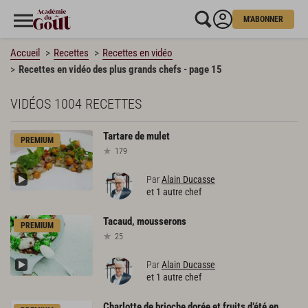
M'ABONNER
Accueil
Recettes
Recettes en vidéo
Recettes en vidéo des plus grands chefs - page 15
VIDÉOS
1004 RECETTES
Tartare
de
mulet
PREMIUM
179
Par
Alain Ducasse
et 1 autre chef
Tacaud,
mousserons
PREMIUM
25
Par
Alain Ducasse
et 1 autre chef
Charlotte de brioche dorée et fruits d’été en