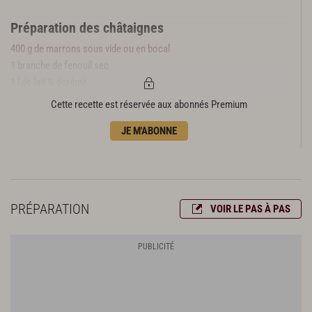
Préparation des châtaignes
400 g de marrons sous vide ou en bocal
1 branche de fenouil sec
1 l de lait ½ écrémé
Cette recette est réservée aux abonnés Premium
Finition et présentation
Les châtaignes cuites
JE M'ABONNE
Le lait réservé
Poivre du moulin
Sel
PRÉPARATION
VOIR LE PAS À PAS