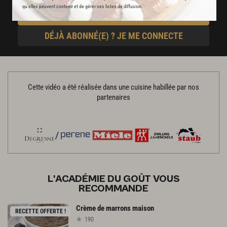
qu’elles peuvent contenir et de gérer ses listes de diffusion.
JE M'ABONNE
DÉJÀ ABONNÉ(E) ? JE ME CONNECTE
Cette vidéo a été réalisée dans une cuisine habillée par nos
partenaires
L'ACADÉMIE DU GOÛT VOUS
RECOMMANDE
Crème
de
marrons
maison
RECETTE OFFERTE !
190