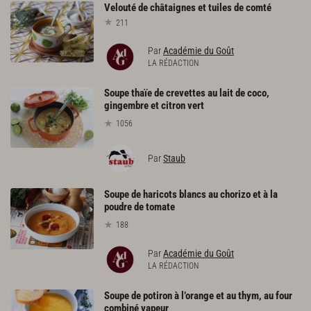
Velouté
de
châtaignes
et
tuiles
de
comté
211
Par
Académie du Goût
LA RÉDACTION
Soupe thaïe de crevettes au lait de coco,
gingembre et citron vert
1056
Par
Staub
Soupe de haricots blancs au chorizo et à la
poudre de tomate
188
Par
Académie du Goût
LA RÉDACTION
Soupe
de
potiron
à
l’orange
et
au
thym,
au
four
combiné
vapeur