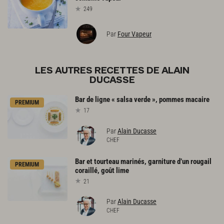
249
Par
Four Vapeur
LES AUTRES RECETTES DE ALAIN
DUCASSE
Bar
de
ligne
«
salsa
verde
»,
pommes
macaire
PREMIUM
17
Par
Alain Ducasse
CHEF
Bar
et
tourteau
marinés,
garniture
d’un
rougail
PREMIUM
coraillé,
goût
lime
21
Par
Alain Ducasse
CHEF