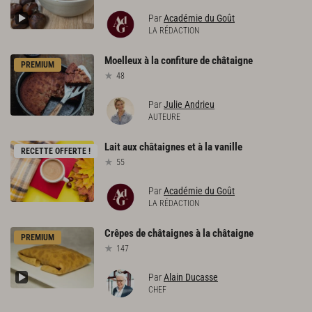
Par
Académie du Goût
LA RÉDACTION
Moelleux
à
la
confiture
de
châtaigne
PREMIUM
48
Par
Julie Andrieu
AUTEURE
Lait
aux
châtaignes
et
à
la
vanille
RECETTE OFFERTE !
55
Par
Académie du Goût
LA RÉDACTION
Crêpes
de
châtaignes
à
la
châtaigne
PREMIUM
147
Par
Alain Ducasse
CHEF