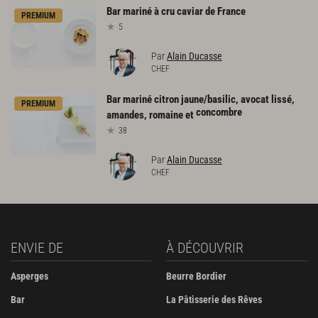
Bar
mariné
à
cru
caviar
de
France
PREMIUM
5
Par
Alain Ducasse
CHEF
Bar mariné citron jaune/basilic, avocat lissé,
PREMIUM
concombre
amandes, romaine et
38
Par
Alain Ducasse
CHEF
ENVIE DE
À DÉCOUVRIR
Asperges
Beurre Bordier
Bar
La Pâtisserie des Rêves