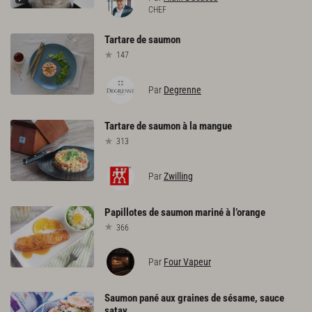
CHEF
Tartare
de
saumon
147
Par
Degrenne
Tartare
de
saumon
à
la
mangue
313
Par
Zwilling
Papillotes
de
saumon
mariné
à
l’orange
366
Par
Four Vapeur
Saumon pané aux graines de sésame, sauce
satay