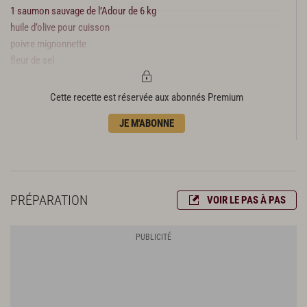
1 saumon sauvage de l’Adour de 6 kg
huile d’olive pour cuisson
poivre mignonnette
fleur de sel
Réduction d’une béarnaise
Cette recette est réservée aux abonnés Premium
500 g d’échalotes
JE M'ABONNE
25 cl de bouillon de pot-au-feu
20 cl de vinaigre de xérès
20 cl de vin blanc sec
20 g de poivre mignonnette
2 branches d’estragon
PRÉPARATION
VOIR LE PAS À PAS
25 g de beurre noisette
huile d’olive pour cuisson
fleur de sel
Garniture
750 g de supions vidés
2 gousses d’ail confit taillées en bâtonnets