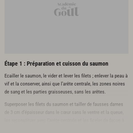
5 fines tranches de jambon de Jabugo
10 feuilles de basilic
10 cl d’huile d’olive pour cuisson
50 g de beurre
15 pimientos del Piquillo
1 citron
huile d’olive pour assaisonnement
fleur de sel
Étape 1 : Préparation et cuisson du saumon
Ecailler le saumon, le vider et lever les filets ; enlever la peau à
vif et la conserver, ainsi que l’arête centrale, les zones noires
de sang et les parties graisseuses, sans les arêtes.
Superposer les filets du saumon et tailler de fausses darnes
de 3 cm d’épaisseur dans le cœur sans le ventre et la queue,
les reconstituer avec l’arête centrale et les ficeler de façon à
former des darnes.