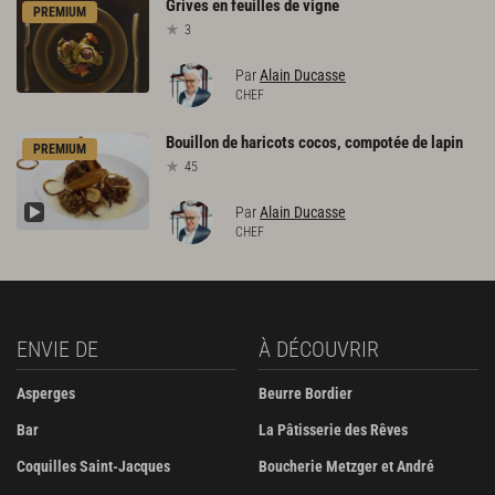
Grives
en
feuilles
de
vigne
PREMIUM
3
Par
Alain Ducasse
CHEF
Bouillon
de
haricots
cocos,
compotée
de
lapin
PREMIUM
45
Par
Alain Ducasse
CHEF
ENVIE DE
À DÉCOUVRIR
Asperges
Beurre Bordier
Bar
La Pâtisserie des Rêves
Coquilles Saint-Jacques
Boucherie Metzger et André