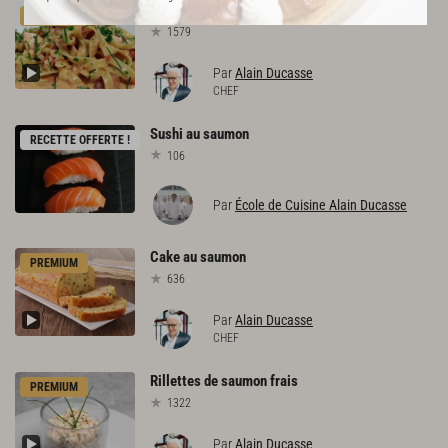
Tagliatelles
au
saumon
frais
PREMIUM
1579
Par
Alain Ducasse
CHEF
Sushi
au
saumon
RECETTE OFFERTE !
106
Par
École de Cuisine Alain Ducasse
Cake
au
saumon
PREMIUM
636
Par
Alain Ducasse
CHEF
Rillettes
de
saumon
frais
PREMIUM
1322
Par
Alain Ducasse