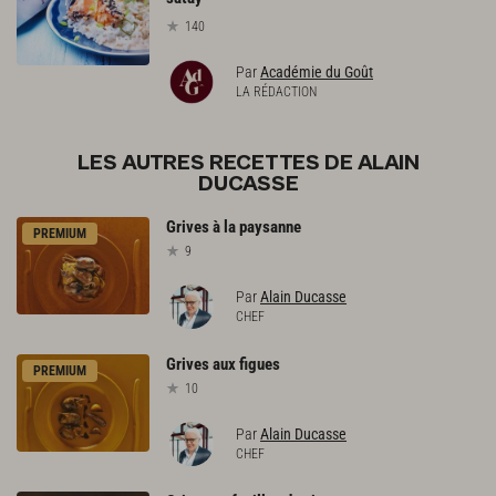
140
Par
Académie du Goût
LA RÉDACTION
LES AUTRES RECETTES DE ALAIN
DUCASSE
Grives
à
la
paysanne
PREMIUM
9
Par
Alain Ducasse
CHEF
Grives
aux
figues
PREMIUM
10
Par
Alain Ducasse
CHEF