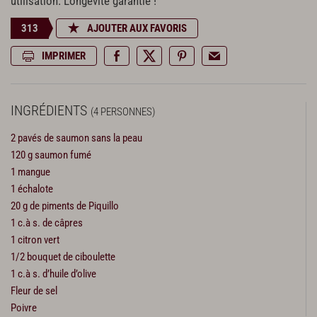
utilisation. Longévité garantie !
313
AJOUTER AUX FAVORIS
IMPRIMER
INGRÉDIENTS
(4 PERSONNES)
2 pavés de saumon sans la peau
120 g saumon fumé
1 mangue
1 échalote
20 g de piments de Piquillo
1 c.à s. de câpres
1 citron vert
1/2 bouquet de ciboulette
1 c.à s. d’huile d’olive
Fleur de sel
Poivre