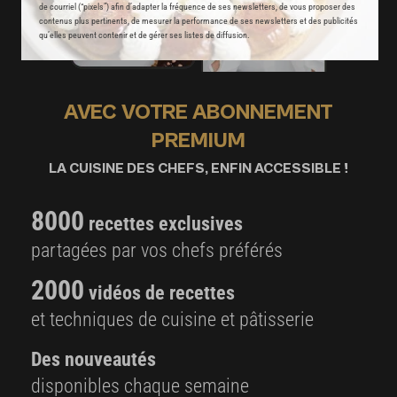
de courriel (“pixels”) afin d’adapter la fréquence de ses newsletters, de vous proposer des
contenus plus pertinents, de mesurer la performance de ses newsletters et des publicités
qu’elles peuvent contenir et de gérer ses listes de diffusion.
AVEC VOTRE ABONNEMENT
PREMIUM
LA CUISINE DES CHEFS, ENFIN ACCESSIBLE !
8000
recettes exclusives
partagées par vos chefs préférés
2000
vidéos de recettes
et techniques de cuisine et pâtisserie
Des nouveautés
disponibles chaque semaine