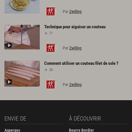
Par
Zwilling
Technique
pour
aiguiser
un
couteau
71
Par
Zwilling
Comment
utiliser
un
couteau
filet
de
sole
?
54
Par
Zwilling
ENVIE DE
À DÉCOUVRIR
Asperges
Beurre Bordier