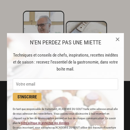
×
N’EN PERDEZ PAS UNE MIETTE
Techniques et conseils de chefs, inspirations, recettes inédites
et de saison : recevez l’essentiel de la gastronomie, dans votre
boîte mail.
S'INSCRIRE
En tant que responsable de traitement, ACADEMIE DU GOUT traite votre adresse email afin
de vous adresser des newsletters. Vous pouvez vous désinscrire à tout moment en
cliquant sur le lien de désinscription présent en bas de chaque communication. En savoir
plus la
notre politique de protection des données
.
En vous inscrivant, vous acceptez qu'ACADEMIE DU GOUT utilise des traceurs d’ouverture