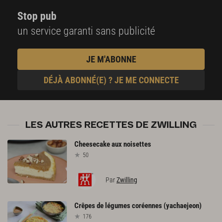
Stop pub
un service garanti sans publicité
JE M'ABONNE
DÉJÀ ABONNÉ(E) ? JE ME CONNECTE
LES AUTRES RECETTES DE ZWILLING
Cheesecake
aux
noisettes
50
Par
Zwilling
Crêpes
de
légumes
coréennes
(yachaejeon)
176